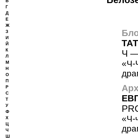
В
Г
Д
Е
Ж
Бло
З
И
ТА
Й
К
Ч 
Л
«Ч-
М
Н
дра
О
П
Арх
Р
С
ЕВ
Т
У
PR
Ф
«Ч-
Х
Ц
дра
Ч
Ш