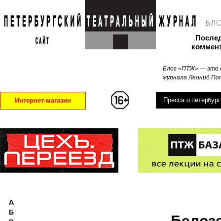
БЛ
После
коммен
Блог «ПТЖ» — это 
журнала Леонид Поп
Пресса о петербург
Интернет-магазин
А
Б
Белозе