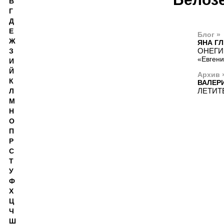
В
Г
Д
Е
Блог »
Ж
ЯНА Г
ОНЕГИ
З
«Евгени
И
Й
Архив 
К
ВАЛЕР
ЛЕТИТ
Л
М
Н
О
П
Р
С
Т
У
Ф
Х
Ц
Ч
Ш