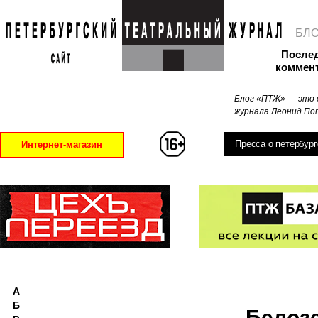
БЛ
После
коммен
Блог «ПТЖ» — это 
журнала Леонид Поп
Пресса о петербург
Интернет-магазин
А
Б
Белоз