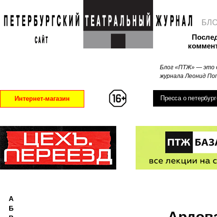
БЛ
После
коммен
Блог «ПТЖ» — это 
журнала Леонид Поп
Пресса о петербург
Интернет-магазин
А
Б
Ардов