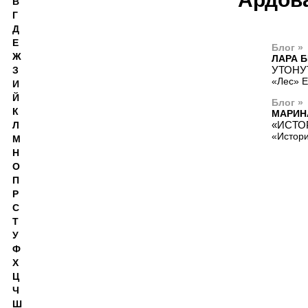
В
Г
Д
Е
Блог »
Ж
ЛАРА 
УТОНУ
З
«Лес» Е
И
Й
Блог »
К
МАРИН
«ИСТО
Л
«Истори
М
Н
О
П
Р
С
Т
У
Ф
Х
Ц
Ч
Ш