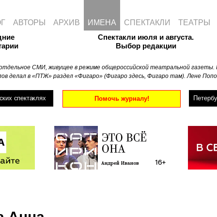
ОГ
АВТОРЫ
АРХИВ
ИМЕНА
СПЕКТАКЛИ
ТЕАТРЫ
дние
Спектакли июля и августа.
тарии
Выбор редакции
отдельное СМИ, живущее в режиме общероссийской театральной газеты. 
ов делал в «ПТЖ» раздел «Фигаро» (Фигаро здесь, Фигаро там). Лене Попо
ских спектаклях
Петербу
Помочь журналу!
а Анна