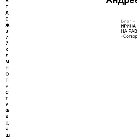
В
Г
Д
Е
Блог »
Ж
ИРИНА
НА РА
З
«Сотвор
И
Й
К
Л
М
Н
О
П
Р
С
Т
У
Ф
Х
Ц
Ч
Ш