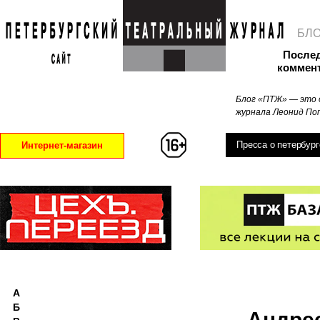
БЛ
После
коммен
Блог «ПТЖ» — это 
журнала Леонид Поп
Пресса о петербург
Интернет-магазин
А
Б
Андре