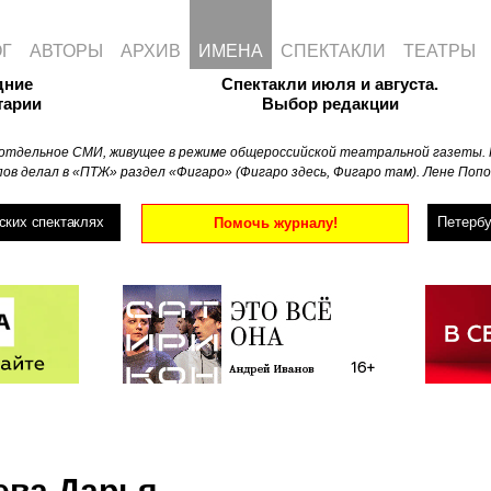
ОГ
АВТОРЫ
АРХИВ
ИМЕНА
СПЕКТАКЛИ
ТЕАТРЫ
дние
Спектакли июля и августа.
тарии
Выбор редакции
отдельное СМИ, живущее в режиме общероссийской театральной газеты. 
ов делал в «ПТЖ» раздел «Фигаро» (Фигаро здесь, Фигаро там). Лене Попо
ских спектаклях
Петербу
Помочь журналу!
ева Дарья