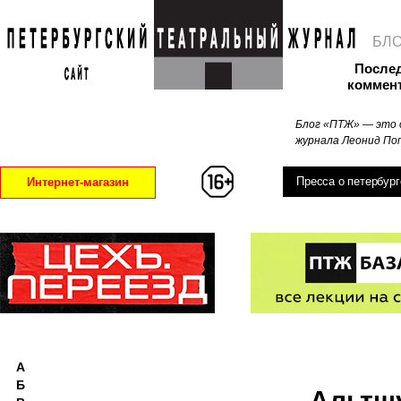
БЛ
После
коммен
Блог «ПТЖ» — это 
журнала Леонид Поп
Пресса о петербург
Интернет-магазин
А
Б
Альтш