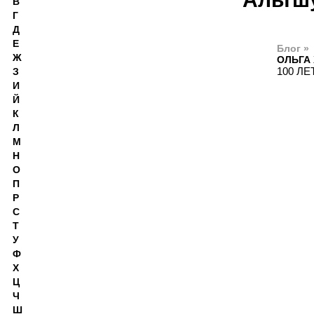
В
Г
Д
Е
Блог »
Ж
ОЛЬГА
100 ЛЕ
З
И
Й
К
Л
М
Н
О
П
Р
С
Т
У
Ф
Х
Ц
Ч
Ш