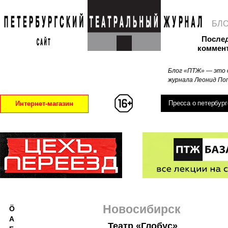
БЛ
После
коммен
Блог «ПТЖ» — это 
журнала Леонид Поп
Пресса о петербург
Интернет-магазин
Новосибирск
Ö
А
Театр «Глобус»