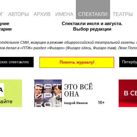
ОГ
АВТОРЫ
АРХИВ
ИМЕНА
СПЕКТАКЛИ
ТЕАТРЫ
дние
Спектакли июля и августа.
тарии
Выбор редакции
отдельное СМИ, живущее в режиме общероссийской театральной газеты. 
ов делал в «ПТЖ» раздел «Фигаро» (Фигаро здесь, Фигаро там). Лене Попо
ских спектаклях
Петербу
Помочь журналу!