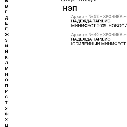
Б
В
НЭП
Г
Архив » № 58 » ХРОНИКА »
Д
НАДЕЖДА ТАРШИС
Е
МИНИФЕСТ-2009: НОВОС
Ё
Архив » № 40 » ХРОНИКА »
Ж
НАДЕЖДА ТАРШИС
З
ЮБИЛЕЙНЫЙ МИНИФЕСТ 
И
Й
К
Л
М
Н
О
П
Р
С
Т
У
Ф
Х
Ц