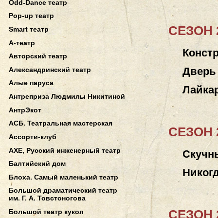
Odd-Dance театр
Pop-up театр
СЕЗОН 2
Smart театр
А-театр
Конст
Авторский театр
Дверь
Александринский театр
Алые паруса
Лайка
Антреприза Людмилы Никитиной
АнтрЭкот
АСБ. Театральная мастерская
СЕЗОН 2
Ассорти-клуб
АХЕ, Русский инженерный театр
Скучн
Балтийский дом
Никог
Блоха. Самый маленький театр
Большой драматический театр
им. Г. А. Товстоногова
СЕЗОН 2
Большой театр кукол