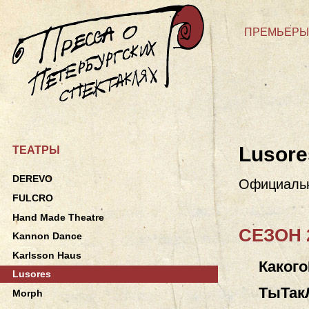
ПРЕМЬЕРЫ
Lusore
ТЕАТРЫ
DEREVO
Официаль
FULCRO
Hand Made Theatre
СЕЗОН 2
Kannon Dance
Karlsson Haus
Каког
Lusores
ТыТа
Morph