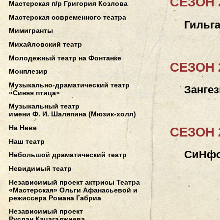
СЕЗОН 2
Мастерская п/р Григория Козлова
Мастерская современного театра
Гильга
Мимигранты
Михайловский театр
Молодежный театр на Фонтанке
СЕЗОН 2
Монплезир
Музыкально-драматический театр
Зангез
«Синяя птица»
Музыкальный театр
имени Ф. И. Шаляпина (Мюзик-холл)
На Неве
СЕЗОН 2
Наш театр
СиНфо
Небольшой драматический театр
Невидимый театр
Независимый проект актрисы Театра
«Мастерская» Ольги Афанасьевой и
режиссера Романа Габриа
Независимый проект
Руслан Кацагаджиева