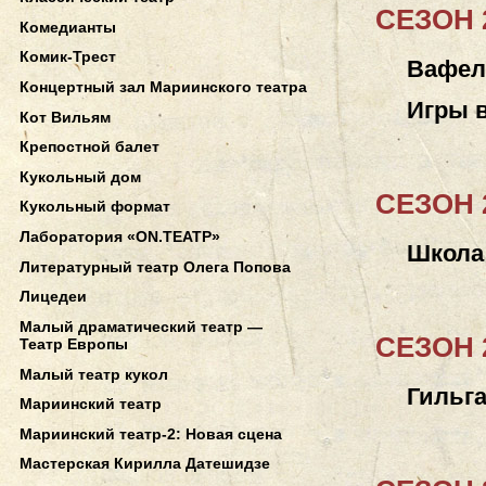
СЕЗОН 2
Комедианты
Комик-Трест
Вафел
Концертный зал Мариинского театра
Игры 
Кот Вильям
Крепостной балет
Кукольный дом
СЕЗОН 2
Кукольный формат
Лаборатория «ON.ТЕАТР»
Школа
Литературный театр Олега Попова
Лицедеи
Малый драматический театр —
СЕЗОН 2
Театр Европы
Малый театр кукол
Гильга
Мариинский театр
Мариинский театр-2: Новая сцена
Мастерская Кирилла Датешидзе