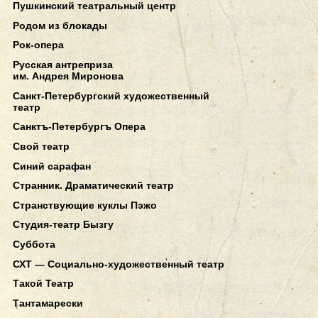
Пушкинский театральный центр
Родом из блокады
Рок-опера
Русская антреприза
им. Андрея Миронова
Санкт-Петербургский художественный
театр
Санктъ-Петербургъ Опера
Свой театр
Синий сарафан
Странник. Драматический театр
Странствующие куклы Пэжо
Студия-театр Бызгу
Суббота
СХТ — Социально-художественный театр
Такой Театр
Тантамарески