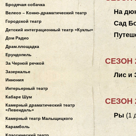
Бродячая собачка
На дю
Велесо – Конно-драматический театр
Городской театр
Сад Б
Детский интеграционный театр «Куклы»
Путеш
Дом Радио
Драм.площадка
Ерундопель
СЕЗОН 2
За Черной речкой
Зазеркалье
Лис и 
Иннония
Интерьерный театр
Кабаре Шум
СЕЗОН 2
Камерный драматический театр
«Левендаль»
Ры
(
1 
Камерный театр Малыщицкого
Карамболь
Классический театр