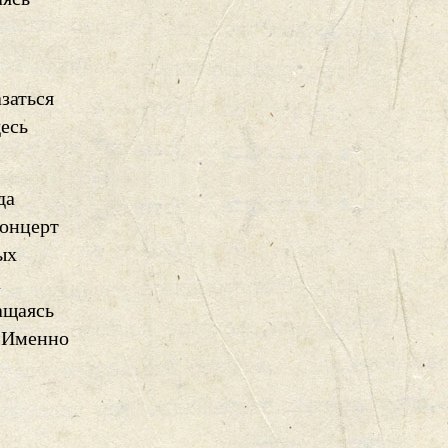
заться
десь
да
концерт
ых
а
ащаясь
. Именно