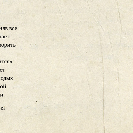
няв все
нает
ворить
ится».
ет
лодых
той
и.
ия
к