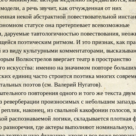
одели, а речь звучит, как отчужденная от них
ренная некой абстрактной повествовательной инста
тономном статусе она претерпевает всевозможные
, даруемые тавтологичностью повествования, нео
щейся поэтическим ритмом. И это признак, как пр
 из виду культурными комментаторами, высказыв
торым Волкострелов ввергает театр в пространство
го искусства: именно на значимом повторе больши
ских единиц часто строится поэтика многих совре
тальных поэтов (см. Валерий Нугатов).
ательного повторения одного и того же текста двум
из реверберации произносимых с небольшим запазд
реплик, наконец, из свальной какофонии голосов, 
кой распознаваемой логики, складывается плотная 
о разноречия, где актеры выполняют номинальную, 
 театральную функцию, уходя и все реже возвращ