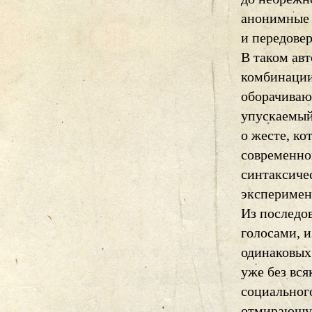
анонимные м
и передове
В таком ав
комбинации
оборачиваю
упускаемый
о жесте, ко
современно
синтаксиче
эксперимен
Из последов
голосами, 
одинаковых 
уже без вся
социальног
отмирающую