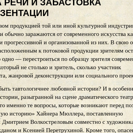
 РЕЧИ И ЗАБАСТОВКА
ЕЗЕНТАЦИИ
вом продукцией той или иной культурной индустри
ки обычно заражаются от современного искусства к
и прогрессивной и организованной из них. В свою 
асположенным к потоковой продукции зрителям ост
о одно — перестроиться по образцу зрителя соврем
который не столько и зритель, сколько участник
та, жанровой деконструкции или социального проек
быть тавтологичнее любовной истории? И в особен
стории, разыгранной на сцене драматического теат
это именно те вопросы, которые возникают перед п
ую историю» Хайнера Мюллера, поставленную
 Дмитрием Волкостреловым совместно с художник
даном и Ксенией Перетрухиной. Кроме того, опас