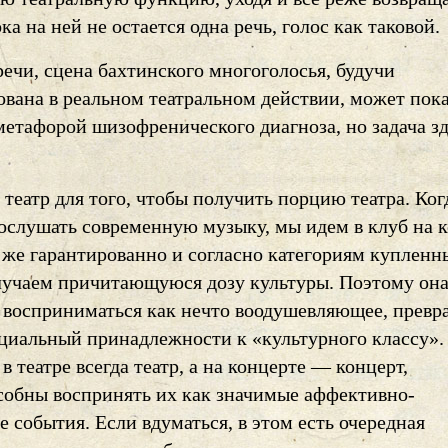
ока на ней не остается одна речь, голос как таковой.
речи, сцена бахтинского многоголосья, будучи
ована в реальном театральном действии, может пока
метафорой шизофренического диагноза, но задача з
театр для того, чтобы получить порцию театра. Ког
ослушать современную музыку, мы идем в клуб на 
ь же гарантированно и согласно категориям купленн
лучаем причитающуюся дозу культуры. Поэтому он
т восприниматься как нечто воодушевляющее, превр
оциальный принадлежности к «культурного классу»
 в театре всегда театр, а на концерте — концерт,
собны воспринять их как значимые аффективно-
 события. Если вдуматься, в этом есть очередная