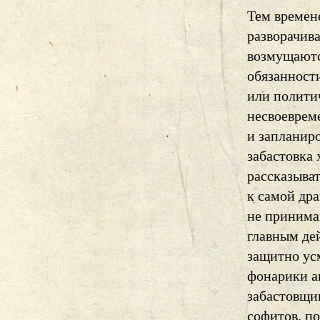
Тем времене
разворачива
возмущаютс
обязанност
или полити
несвоеврем
и запланир
забастовка
рассказыва
к самой др
не принима
главным де
защитно ус
фонарики а
забастовщи
софитов, п