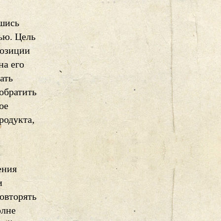
вшись
ью. Цель
позиции
на его
ать
 обратить
ое
родукта,
ения
и
овторять
олне