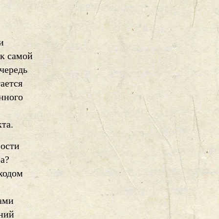
и
ак самой
очередь
ается
енного
та.
ности
ра?
оходом
ами
ений