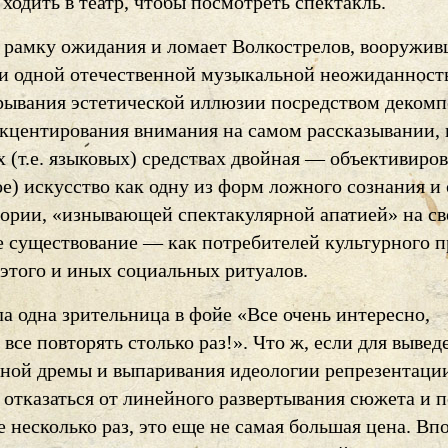
 ходить в театр, чтобы посмотреть спектакль.
 рамку ожидания и ломает Волкострелов, вооружи
 одной отечественной музыкальной неожиданност
ерывания эстетической иллюзии посредством деком
акцентирования внимания на самом рассказывании, 
 (т.е. языковых) средствах двойная — объективиров
е) искусство как одну из форм ложного сознания и
тории, «изнывающей спектакулярной апатией» на св
е существование — как потребителей культурного п
 этого и иных социальных ритуалов.
а одна зрительница в фойе «Все очень интересно,
 все повторять столько раз!». Что ж, если для вывед
вной дремы и выпаривания идеологии репрезентаци
 отказаться от линейного развертывания сюжета и п
е несколько раз, это еще не самая большая цена. Вп