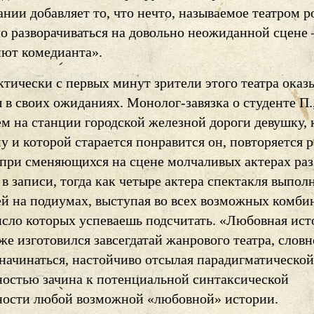
ании добавляет то, что нечто, называемое театром po
о разворачиваться на довольно неожиданной сцене
иют комедианта».
ктически с первых минут зрители этого театра оказ
в своих ожиданиях. Монолог-завязка о студенте П.
м на станции городской железной дороги девушку, 
у и которой старается понравится он, повторяется 
 при сменяющихся на сцене молчаливых актерах раз 
 в записи, тогда как четыре актера спектакля выпол
ей на подиумах, выступая во всех возможных комби
исло которых успеваешь подсчитать. «Любовная ист
же изготовился завсегдатай жанрового театра, словн
 начинаться, настойчиво отсылая парадигматической
ностью зачина к потенциальной синтаксической
ности любой возможной «любовной» истории.