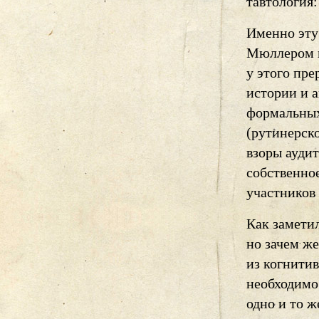
тавтология:
Именно эту
Мюллером и
у этого пр
истории и 
формальных
(рутинерско
взоры ауди
собственно
участников
Как заметил
но зачем же
из когнити
необходимо
одно и то ж