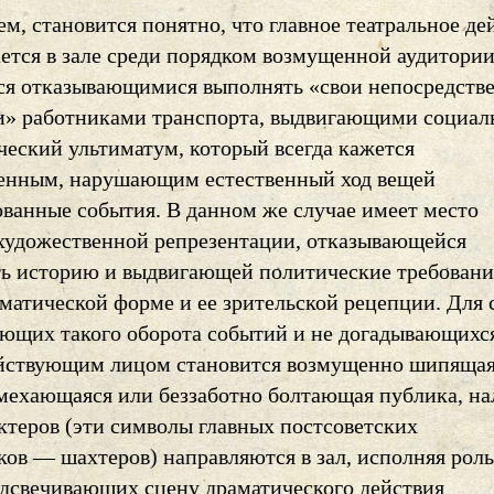
м, становится понятно, что главное театральное де
ется в зале среди порядком возмущенной аудитории
я отказывающимися выполнять «свои непосредств
и» работниками транспорта, выдвигающими социа
ческий ультиматум, который всегда кажется
енным, нарушающим естественный ход вещей
ованные события. В данном же случае имеет место
 художественной репрезентации, отказывающейся
ть историю и выдвигающей политические требовани
аматической форме и ее зрительской рецепции. Для 
ющих такого оборота событий и не догадывающихся
йствующим лицом становится возмущенно шипящая
мехающаяся или беззаботно болтающая публика, н
ктеров (эти символы главных постсоветских
ков — шахтеров) направляются в зал, исполняя роль
одсвечивающих сцену драматического действия