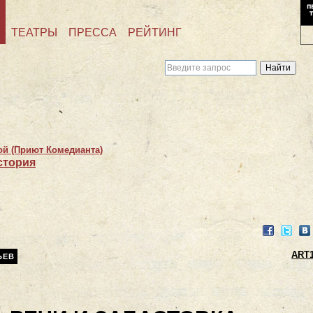
ТЕАТРЫ
ПРЕССА
РЕЙТИНГ
ой (Приют Комедианта)
стория
Facebook
Twitter
VK
ART1
ЬЕВ