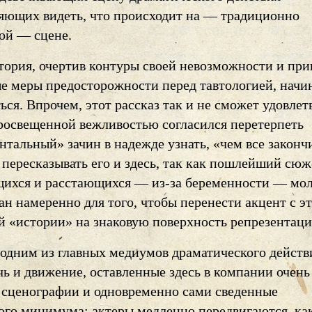
ляющих видеть, что происходит на — традиционно
ой — сцене.
тория, очертив контуры своей невозможности и при
е меры предосторожности перед тавтологией, начи
ься. Впрочем, этот рассказ так и не сможет удовлет
 просвещенной вежливостью согласился перетерпеть
тальный» зачин в надежде узнать, «чем все законч
 пересказывать его и здесь, так как пошлейший сюж
ихся и расстающихся — из-за беременности — мо
н намеренно для того, чтобы перенести акцент с э
й «истории» на знаковую поверхность репрезентаци
одним из главных медиумов драматического действ
чь и движение, оставленные здесь в компании очень
 сценографии и одновременно сами сведенные
ого минимума: актеры медленно передвигаются, ка