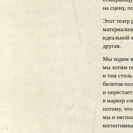
на сцену, п
Этот театр 
материализ
идеальной 
другая.
Мы ходим в 
мы хотим п
и там стол
билетов по
и перестае
в маркер с
потому, что
мы и неспо
когнитивные