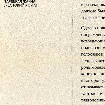
ЗАРЕЦКАЯ ЖАННА
в разочаров
ЖЕСТОКИЙ РОМАН
должно был
театра «Пр
Однако пра
посрамлены 
встречающе
нравится ем
голосами и
Речь звучит
роль модел
конечное ч
к которой у
отказывает
тавтологич
тавтологич