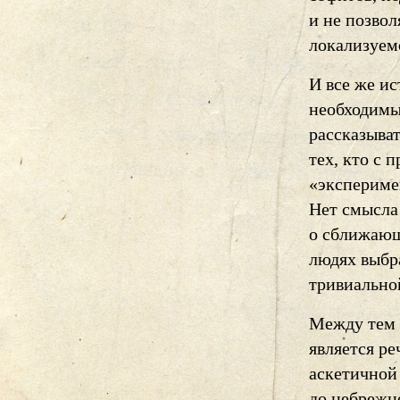
и не позво
локализуем
И все же ис
необходимы
рассказыват
тех, кто с
«эксперимен
Нет смысла
о сближающ
людях выбра
тривиально
Между тем 
является ре
аскетичной
до небрежн