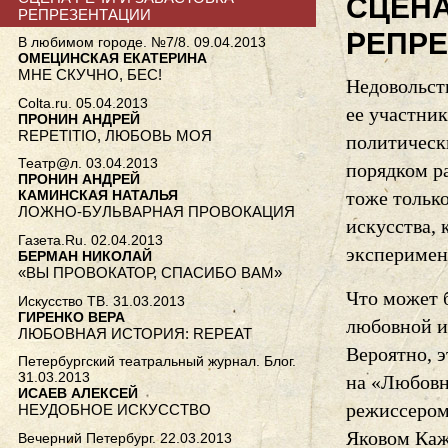
СЦЕНА
РЕПРЕЗЕНТАЦИИ
РЕПР
В любимом городе. №7/8. 09.04.2013
ОМЕЦИНСКАЯ ЕКАТЕРИНА
МНЕ СКУЧНО, БЕС!
Недовольст
Colta.ru. 05.04.2013
ее участни
ПРОНИН АНДРЕЙ
REPETITIO, ЛЮБОВЬ МОЯ
политическ
Театр@л. 03.04.2013
порядком р
ПРОНИН АНДРЕЙ
тоже тольк
КАМИНСКАЯ НАТАЛЬЯ
ЛОЖНО-БУЛЬВАРНАЯ ПРОВОКАЦИЯ
искусства, 
Газета.Ru. 02.04.2013
эксперимен
БЕРМАН НИКОЛАЙ
«ВЫ ПРОВОКАТОР, СПАСИБО ВАМ»
Что может 
Искусство ТВ. 31.03.2013
ГИРЕНКО ВЕРА
любовной и
ЛЮБОВНАЯ ИСТОРИЯ: REPEAT
Вероятно, 
Петербургский театральный журнал. Блог.
31.03.2013
на «Любовн
ИСАЕВ АЛЕКСЕЙ
режиссером
НЕУДОБНОЕ ИСКУССТВО
Яковом Каж
Вечерний Петербург. 22.03.2013