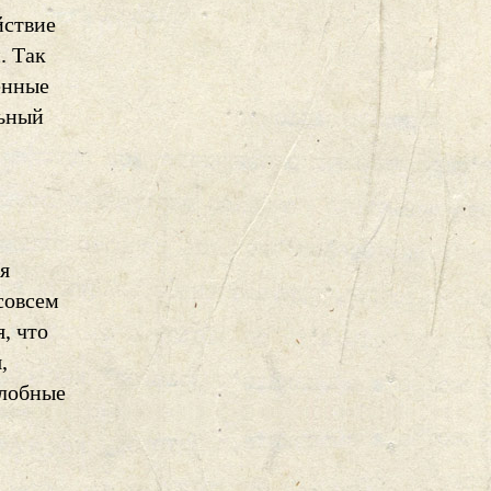
йствие
. Так
енные
льный
я
совсем
, что
,
алобные