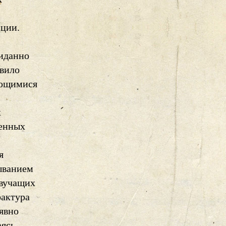
нции.
жиданно
авило
ающимися
х
менных
я
ыванием
звучащих
фактура
явно
аясь