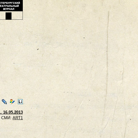
ontakte
LiveJournal
Мой
LiveInternet
Мир
. 16.05.2013
СМИ:
ART1