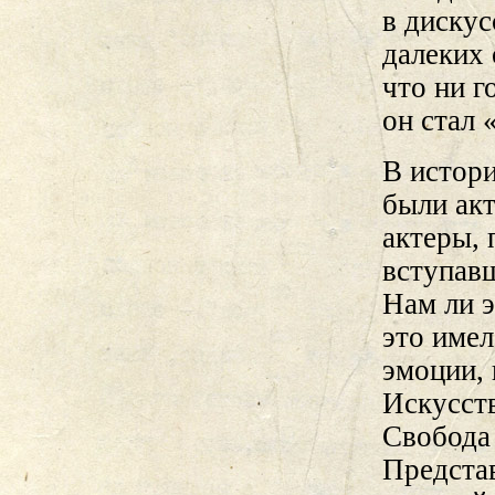
в дискус
далеких 
что ни 
он стал 
В истори
были акт
актеры,
вступавш
Нам ли э
это имел
эмоции, 
Искусст
Свобода 
Представ