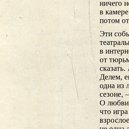
ничего н
в камере
потом от
Эти собы
театрал
в интерн
от тюрьм
сказать.
Делем, е
одна из
сезоне, 
О любви?
что игра
взрослое
не одна 