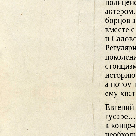
полицей
актером
борцов з
вместе с
и Садово
Регулярн
поколени
стоицизм
историю 
а потом 
ему хват
Евгений
гусаре…
в конце-
необходи