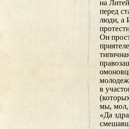
на Литей
перед ст
люди, а 
протестн
Он прост
приятел
типичная
правозащ
омоновцы
молодежь
в участо
(которых
мы, мол,
«Да здра
смешавш