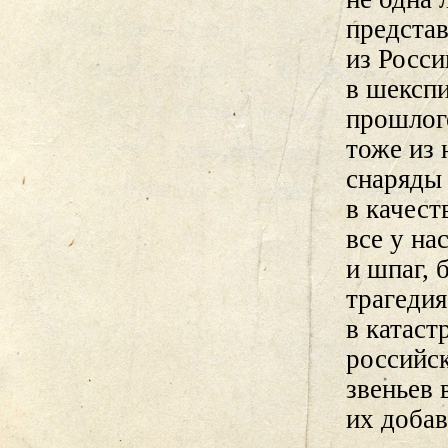
представ
из Росси
в шексп
прошлог
тоже из 
снаряды 
в качес
все у на
и шпаг, 
трагедия
в катаст
российск
звеньев 
их добав