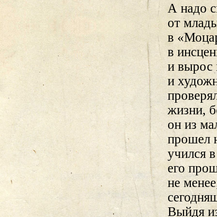
А надо с
от млады
в «Моцар
в инсцен
и вырос 
и художн
проверял
жизни, б
он из ма
прошел 
учился в
его прош
не менее
сегодняш
Выйдя из