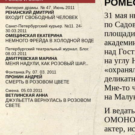
РОМЕ
Империя драмы. № 47. Июнь 2011
РЕНАНСКИЙ ДМИТРИЙ
31 мая н
ВХОДИТ СВОБОДНЫЙ ЧЕЛОВЕК
по Садо
Санкт-Петербургский курьер. №11. 24-
30.03.2011
площади
ОМЕЦИНСКАЯ ЕКАТЕРИНА
НЕМНОГО ФРЕЙДА В ХОЛОДНОЙ ВОДЕ
академи
Петербургский театральный журнал. Блог.
над Гост
08.03.2011
на углу 
ДМИТРЕВСКАЯ МАРИНА
МЕНЯ НАДУЛИ, КАК РОЗОВЫЙ ШАР...
«охранял
Фонтанка.Ру. 07. 03. 2011
деликатн
ПРОНИН АНДРЕЙ
СМЕРТЬ В РОЗОВОМ ЦВЕТЕ
Мне-то 
Смена. 05.03.2011
на Малую
ВЕТЛИНСКАЯ АННА
ДЖУЛЬЕТТА ВЕРНУЛАСЬ В РОЗОВОМ
СВЕТЕ
И ведать
ОМОНОМ,
актер, и