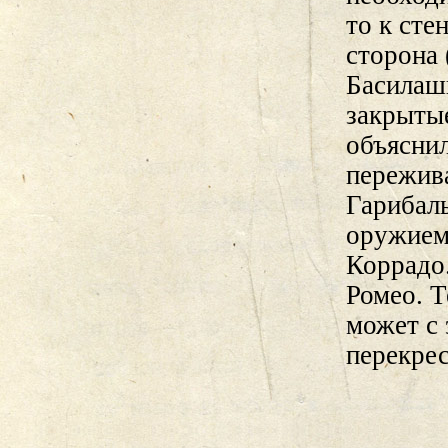
то к сте
сторона 
Басилаш
закрытые
объяснил
пережива
Гарибаль
оружием 
Коррадо.
Ромео. Т
может с 
перекрес