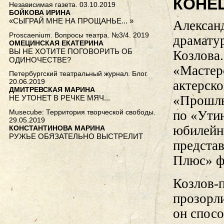
КОНЕ
Независимая газета. 03.10.2019
БОЙКОВА ИРИНА
«СЫГРАЙ МНЕ НА ПРОЩАНЬЕ... »
Алексан
Proscaenium. Вопросы театра. №3/4. 2019
драматур
ОМЕЦИНСКАЯ ЕКАТЕРИНА
ВЫ НЕ ХОТИТЕ ПОГОВОРИТЬ ОБ
Козлова
ОДИНОЧЕСТВЕ?
«Мастер
Петербургский театральный журнал. Блог.
20.06.2019
актерско
ДМИТРЕВСКАЯ МАРИНА
«Прошлы
НЕ УТОНЕТ В РЕЧКЕ МЯЧ...
Musecube: Территория творческой свободы.
по «Утин
29.05.2019
юбилейны
КОНСТАНТИНОВА МАРИНА
РУЖЬЕ ОБЯЗАТЕЛЬНО ВЫСТРЕЛИТ
предста
Плюс» ф
Козлов-п
прозорл
он спосо