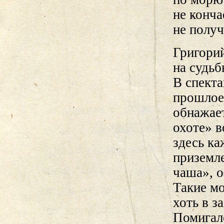
не конча
не получ
Григори
на судьб
В спекта
прошлое
обнажает
охоте» в
здесь ка
приземл
чаша», 
Такие мо
хоть в з
Помигало