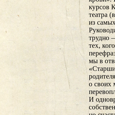
курсов К
театра (
из самы
Руководи
трудно —
тех, ког
перефра
мы в отв
«Старши
родителя
о своих 
перевопл
И однов
собствен
но счаст