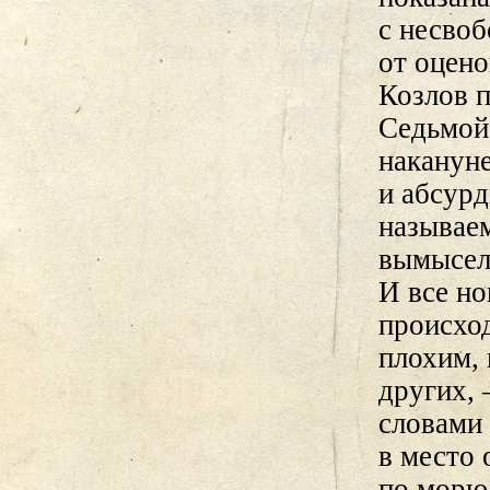
с несвоб
от оцено
Козлов п
Седьмой
накануне
и абсурд
называе
вымысел
И все н
происхо
плохим,
других, 
словами 
в место 
по морю