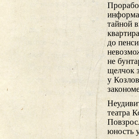
Прорабо
информа
тайной 
квартира
до пенси
невозмож
не бунта
щелчок з
у Козлов
закономе
Неудивит
театра 
Повзрос
юность у