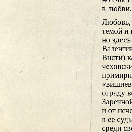
в любви.
Любовь, 
темой и
но здесь
Валенти
Висти) к
чеховски
примири
«вишнев
ограду в
Заречной
и от неч
в ее суд
среди св