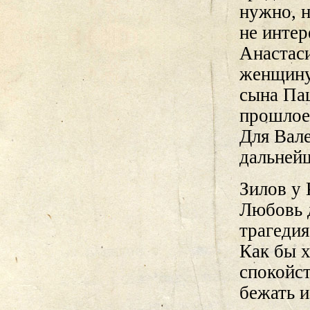
нужно, н
не инте
Анастаси
женщину
сына Паш
прошлое 
Для Вал
дальней
Зилов у
Любовь д
трагедия
Как бы х
спокойст
бежать и