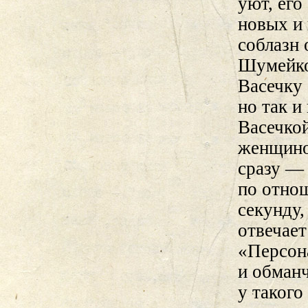
уют, его
новых и
соблазн 
Шумейко
Васечку 
но так и
Васечко
женщино
сразу —
по отнош
секунду,
отвечает
«Персон
и обманч
у такого