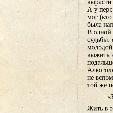
вырасти
А у пер
мог (кто
была нап
В одной
судьбы: 
молодой 
выжить в
подальше
Алкогол
не вспом
той же 
«
Жить в 