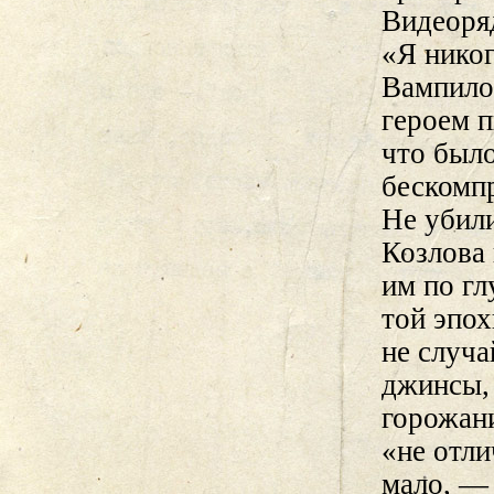
Видеоря
«Я нико
Вампило
героем 
что было
бескомп
Не убили
Козлова 
им по г
той эпох
не случа
джинсы,
горожани
«не отли
мало, — 