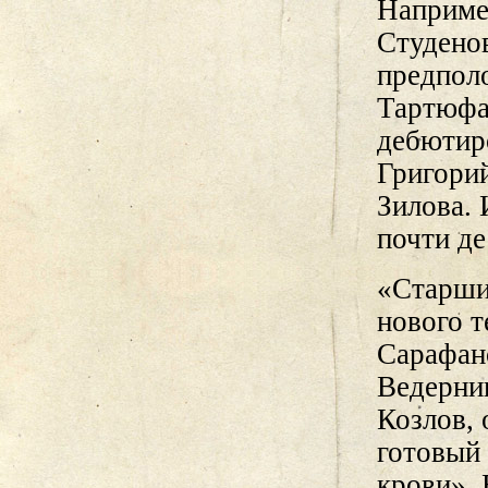
Наприме
Студенов
предпол
Тартюфа
дебютир
Григори
Зилова. 
почти де
«Старши
нового т
Сарафан
Ведерни
Козлов, 
готовый 
крови».