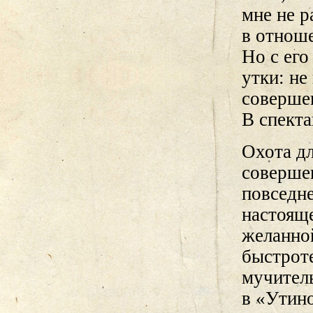
мне не р
в отноше
Но с его
утки: не
соверше
В спекта
Охота дл
соверше
повседне
настоящ
желанно
быстроте
мучител
в «Утин