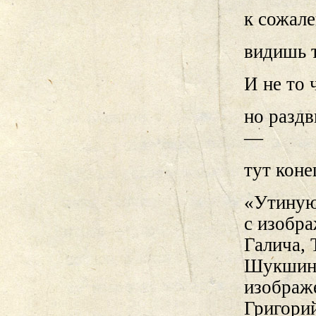
к сожале
видишь т
И не то 
но раздв
—
тут коне
«Утиную 
с изобр
Галича, 
Шукшина
изображе
Григорий