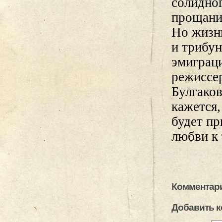
солидно
прощани
Но жизнь
и трибун
эмиграц
режиссе
Булгаков
кажется,
будет пр
любви к 
Комментари
Добавить 