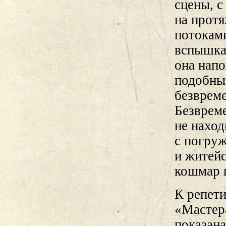
сцены, с
на прот
потокам
вспышка
она напо
подобны
безвреме
Безвреме
не наход
с погру
и житейс
кошмар и
К репети
«Мастер
показан