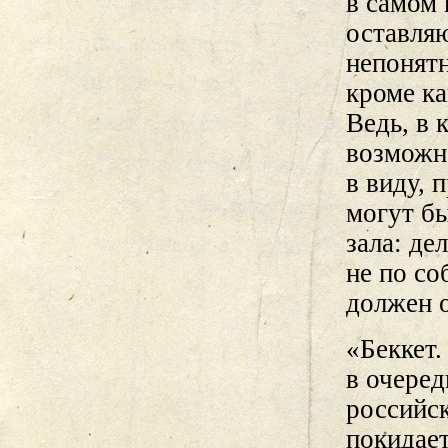
в самом 
оставляю
непонятн
кроме ка
Ведь, в 
возможно
в виду, 
могут б
зала: де
не по со
должен о
«Беккет
в очеред
российск
покидает