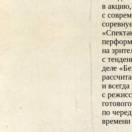
в акцию,
с соврем
соревнуе
«Спекта
перформа
на зрите
с тенден
деле «Бе
рассчита
и всегда
с режисс
готового
по черед
времени