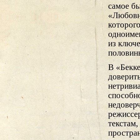
самое бы
«Любовн
которого
одноиме
из ключ
половин
В «Бекке
доверить
нетривиа
способно
недоверч
режиссе
текстам,
простран