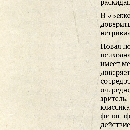
раскидан
В «Бекке
доверить
нетриви
Новая по
психоана
имеет ме
доверяет
сосредо
очередно
зритель,
классик
философи
действие