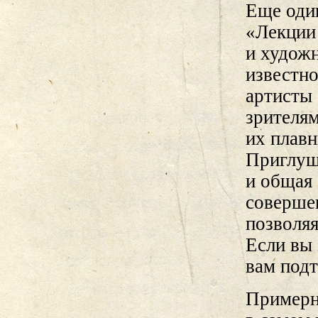
Еще оди
«Лекции
и худож
известно
артисты 
зрителям
их плав
Приглуш
и общая 
совершен
позволяя
Если вы 
вам подт
Примерно