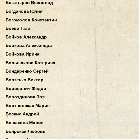
Богатырев Всеволод
Богданова Юлия
Богомолов Константин
Боева Тата
Бойков Александр
Бойкова Александра
Бойкова Ирина
Большакова Катерина
Бондаренко Сергей
Борзенко Виктор
Борисович Фёдор
Бороздинова Зоя
Бортновская Мария
Боскис Андрей
Бошакова Мария
Боярская Любовь