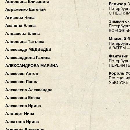
Авдошина Елизавета
Ревизор
(
Петербургс
Авраменко Евгений
С ПЕСНЯМ
Агишева Нина
Зимняя ск
Азанова Елена
Петербургс
ВСЕСИЛЬН
Алдашева Елена
Мнимый б
Алдошина Татьяна
Петербургс
А ЗАТЕМ —
Александр МЕДВЕДЕВ
Фантазии
Александрова Галина
Петербургс
ПЕРЕЧИТ
АЛЕКСАНДРОВА МАРИНА
Король У
Алексеев Антон
Pro-сцениу
Алексеев Павел
УБЮ УЖЕ
Алексеева Александра
Алексеева Елена
Алексеева Ирина
Аловерт Нина
Алпатова Ирина
Аминова Виктория