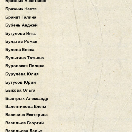
Бражник Анастасия
Бражник Настя
Брандт Галина
Бубень Анджей
Бугулова Инга
Булатов Роман
Булова Елена
Булыгина Татьяна
Буровская Полина
Бурулёва Юлия
Бутусов Юрий
Быкова Ольга
Быстрых Александр
Валентинова Елена
Васенина Екатерина
Васильев Георгий
Васильева Дарья