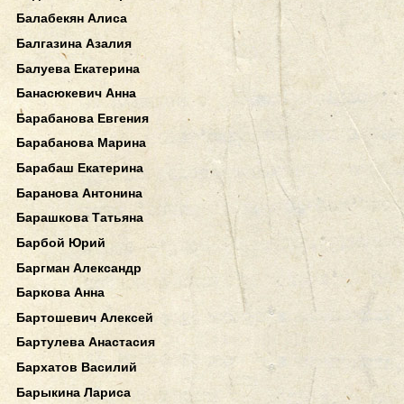
Балабекян Алиса
Балгазина Азалия
Балуева Екатерина
Банасюкевич Анна
Барабанова Евгения
Барабанова Марина
Барабаш Екатерина
Баранова Антонина
Барашкова Татьяна
Барбой Юрий
Баргман Александр
Баркова Анна
Бартошевич Алексей
Бартулева Анастасия
Бархатов Василий
Барыкина Лариса