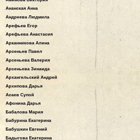
Ананская Анна
Андреева Людмила
Арефьев Егор
Арефьева Анастасия
Арканникова Алина
Арсеньев Павел
Арсеньева Валерия
Арсеньева Зинаида
Архангельский Андрей
Архипова Дарья
Асаев Супой
Афонина Дарья
Бабалова Мария
Бабурина Екатерина
Бабушкин Евгений
Бадыгова Екатерина