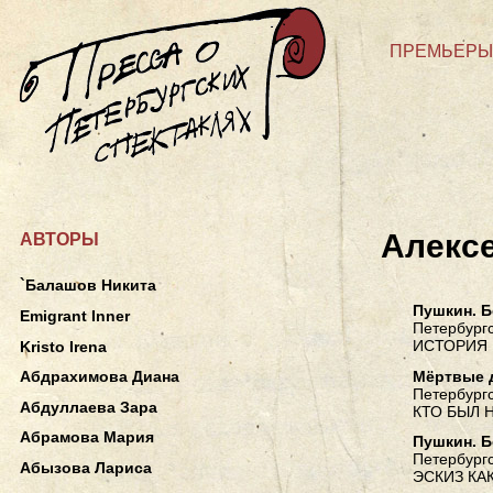
ПРЕМЬЕРЫ
Алекс
АВТОРЫ
`Балашов Никита
Пушкин. Б
Emigrant Inner
Петербургс
ИСТОРИЯ 
Kristo Irena
Мёртвые 
Абдрахимова Диана
Петербургс
Абдуллаева Зара
КТО БЫЛ Н
Абрамова Мария
Пушкин. Б
Петербургс
Абызова Лариса
ЭСКИЗ КА