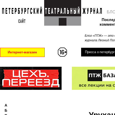
БЛ
После
коммен
Блог «ПТЖ» — это 
журнала Леонид Поп
Пресса о петербург
Интернет-магазин
А
Б
Уруха