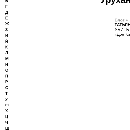
В
Г
Д
Е
Блог »
Ж
ТАТЬЯ
УБИТЬ
З
«Дон Ки
И
Й
К
Л
М
Н
О
П
Р
С
Т
У
Ф
Х
Ц
Ч
Ш