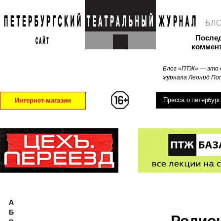
БЛ
После
коммен
Блог «ПТЖ» — это 
журнала Леонид Поп
Пресса о петербург
Интернет-магазин
А
Б
Родио