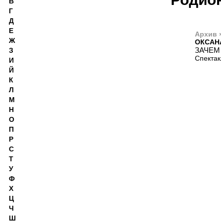
В
Г
Д
Е
Архив 
Ж
ОКСАН
ЗАЧЕМ
З
Спектак
И
Й
К
Л
М
Н
О
П
Р
С
Т
У
Ф
Х
Ц
Ч
Ш