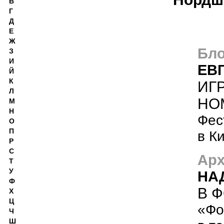
В
Г
Д
Е
Ж
Бло
З
И
ЕВ
Й
К
ИГ
Л
НО
М
Н
Фес
О
П
в К
Р
С
Арх
Т
У
НА
Ф
В 
Х
Ц
«Фо
Ч
Ш