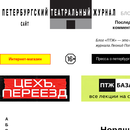
БЛ
После
коммен
Блог «ПТЖ» — это 
журнала Леонид Поп
Пресса о петербург
Интернет-магазин
А
Б
Нордш