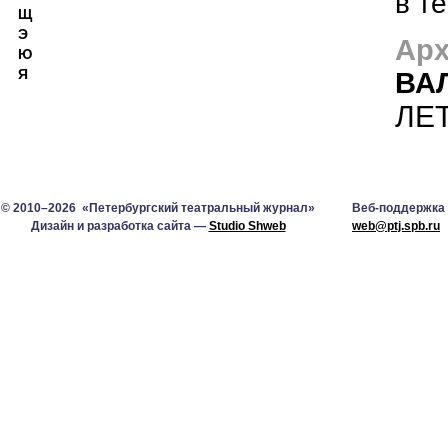
в т
Щ
Э
Арх
Ю
Я
ВА
ЛЕ
© 2010–2026 «Петербургский театральный журнал»
Веб-поддержка
Дизайн и разработка сайта —
Studio Shweb
web@ptj.spb.ru