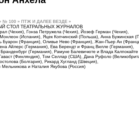
» № 100 » ПТЖ И ДАЛЕЕ ВЕЗДЕ »
ЫЙ СТОЛ ТЕАТРАЛЬНЫХ ЖУРНАЛОВ
рал (Чехия), Гонза Петружела (Чехия), Йозеф Герман (Чехия),
Монлеон (Испания), Яцек Копчинский (Польша), Анна Бужинская (
 Буарон (Франция), Оливье Нево (Франция), Жан-Пьер Ан (Франци
ена Айлерс (Германия), Ева Берендт и Франц Вилле (Германия),
Бранденбург (Германия), Рамуне Балевичюте и Влада Калпокайте 
аваст (Финляндия), Том Селлар (США), Дана Руфоло (Великобрит
остолова (Болгария), Рикард Хугланд (Швеция),
 Мельникова и Наталия Якубова (Россия)