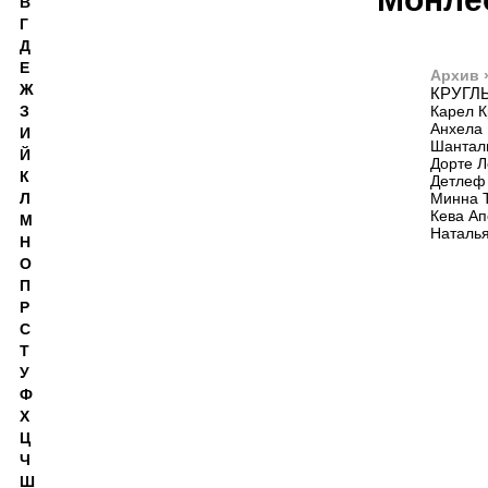
В
Г
Д
Е
Архив 
Ж
КРУГЛ
З
Карел К
Анхела 
И
Шанталь
Й
Дорте Л
К
Детлеф 
Л
Минна Т
Кева Ап
М
Наталья
Н
О
П
Р
С
Т
У
Ф
Х
Ц
Ч
Ш