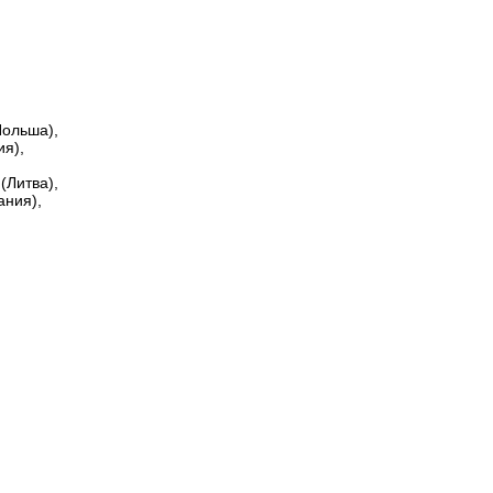
Польша),
я),
(Литва),
ания),