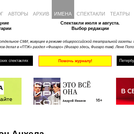
ОГ
АВТОРЫ
АРХИВ
ИМЕНА
СПЕКТАКЛИ
ТЕАТРЫ
дние
Спектакли июля и августа.
тарии
Выбор редакции
отдельное СМИ, живущее в режиме общероссийской театральной газеты. 
ов делал в «ПТЖ» раздел «Фигаро» (Фигаро здесь, Фигаро там). Лене Попо
ских спектаклях
Петербу
Помочь журналу!
он Анхела