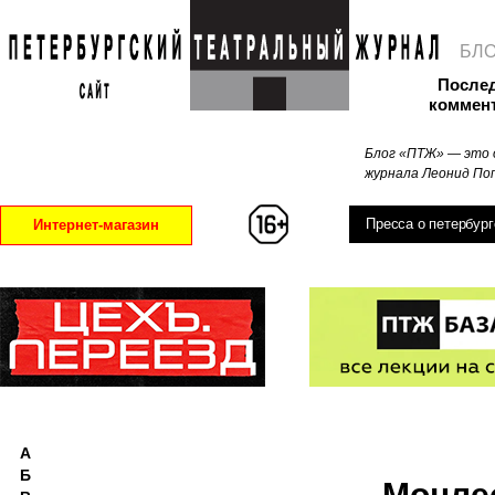
БЛ
После
коммен
Блог «ПТЖ» — это 
журнала Леонид Поп
Пресса о петербург
Интернет-магазин
А
Б
Монле