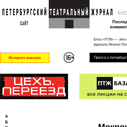
БЛ
После
коммен
Блог «ПТЖ» — это 
журнала Леонид Поп
Пресса о петербург
Интернет-магазин
А
Б
Мокро