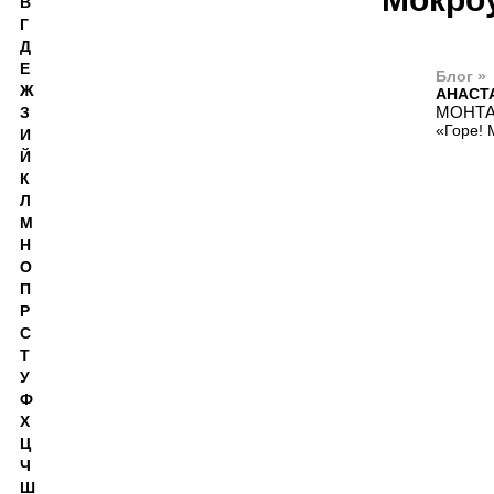
В
Г
Д
Е
Блог »
Ж
АНАСТ
МОНТА
З
«Горе! 
И
Й
К
Л
М
Н
О
П
Р
С
Т
У
Ф
Х
Ц
Ч
Ш