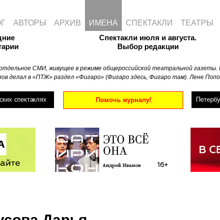
ОГ
АВТОРЫ
АРХИВ
ИМЕНА
СПЕКТАКЛИ
ТЕАТРЫ
дние
Спектакли июля и августа.
тарии
Выбор редакции
отдельное СМИ, живущее в режиме общероссийской театральной газеты. 
ов делал в «ПТЖ» раздел «Фигаро» (Фигаро здесь, Фигаро там). Лене Попо
ских спектаклях
Петербу
Помочь журналу!
усова Дарья