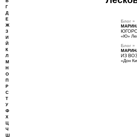
В
Г
Д
Е
Блог »
Ж
МАРИН
ЮГОРС
З
«Ю» Лен
И
Й
Блог »
К
МАРИН
ИЗ ВОЗ
Л
«Дон Ки
М
Н
О
П
Р
С
Т
У
Ф
Х
Ц
Ч
Ш