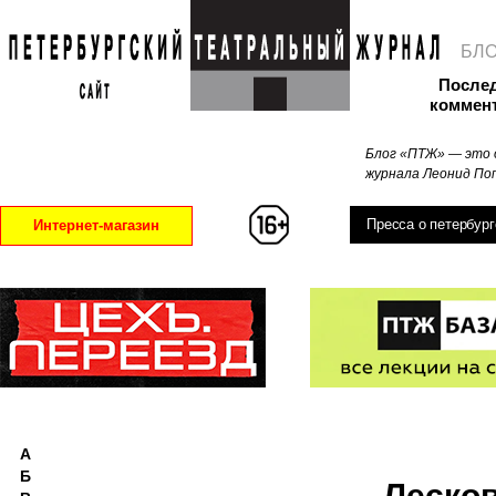
БЛ
После
коммен
Блог «ПТЖ» — это 
журнала Леонид Поп
Пресса о петербург
Интернет-магазин
А
Б
Лесков