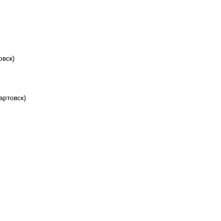
вск)
артовск)