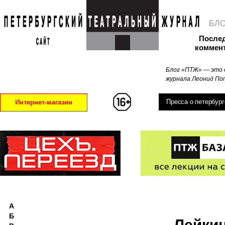
БЛ
После
коммен
Блог «ПТЖ» — это 
журнала Леонид Поп
Пресса о петербург
Интернет-магазин
А
Б
Лейки