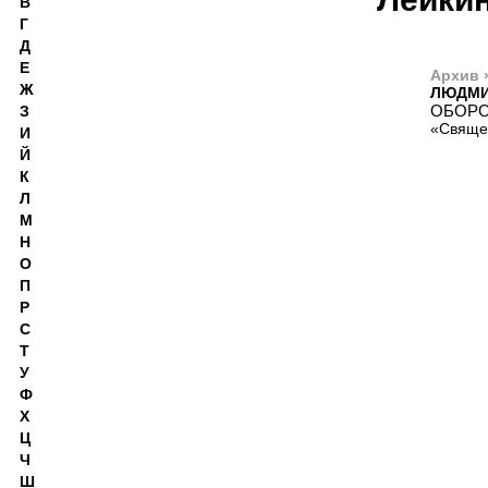
В
Г
Д
Е
Архив 
Ж
ЛЮДМИ
ОБОРО
З
«Священ
И
Й
К
Л
М
Н
О
П
Р
С
Т
У
Ф
Х
Ц
Ч
Ш