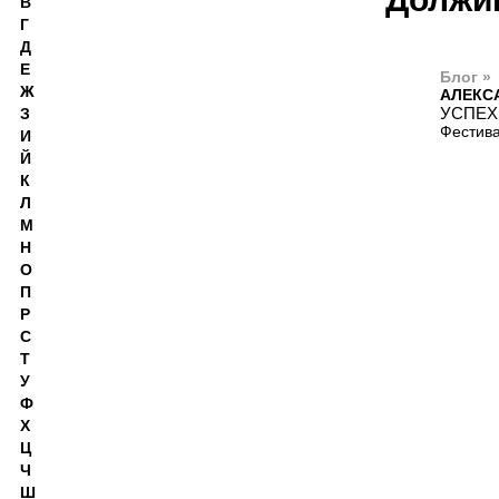
В
Г
Д
Е
Блог »
Ж
АЛЕКС
УСПЕХ
З
Фестива
И
Й
К
Л
М
Н
О
П
Р
С
Т
У
Ф
Х
Ц
Ч
Ш