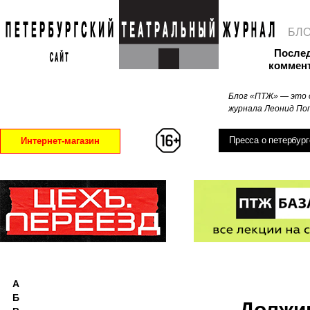
БЛ
После
коммен
Блог «ПТЖ» — это 
журнала Леонид Поп
Пресса о петербург
Интернет-магазин
А
Б
Должи