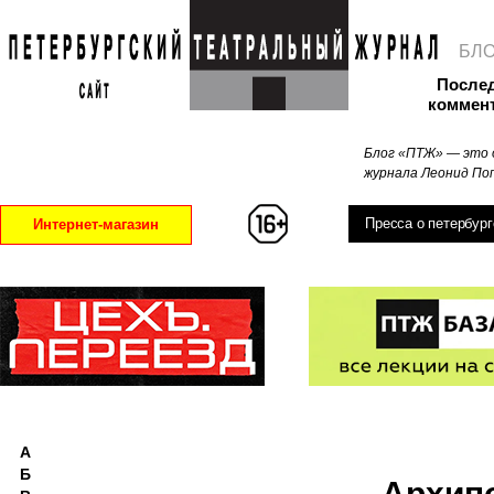
БЛ
После
коммен
Блог «ПТЖ» — это 
журнала Леонид Поп
Пресса о петербург
Интернет-магазин
А
Б
Архип