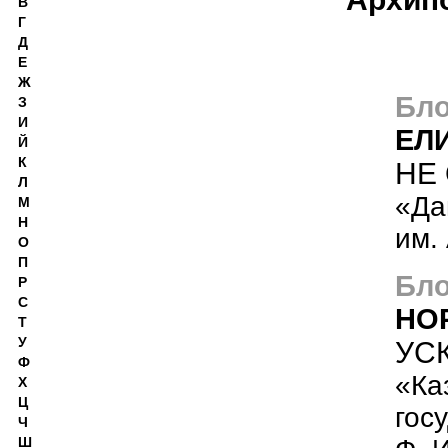
В
Г
Д
Е
Ж
Бло
З
И
ЕЛ
Й
К
НЕ
Л
«Да
М
Н
им.
О
П
Бло
Р
С
НО
Т
У
УС
Ф
«Ка
Х
Ц
гос
Ч
Ш