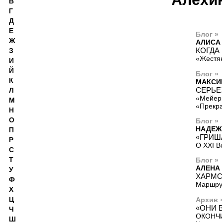
В
Г
Д
Е
Блог »
Ж
АЛИСА
КОГДА
З
«Жестя
И
Й
Блог »
К
МАКСИ
СЕРЬЕ
Л
«Мейер
М
«Прекр
Н
О
Блог »
НАДЕЖ
П
«ГРИШ
Р
О XXI В
С
Т
Блог »
АЛЕНА
У
ХАРМС
Ф
Маршру
Х
Ц
Архив 
«ОНИ 
Ч
ОКОНЧ
Ш