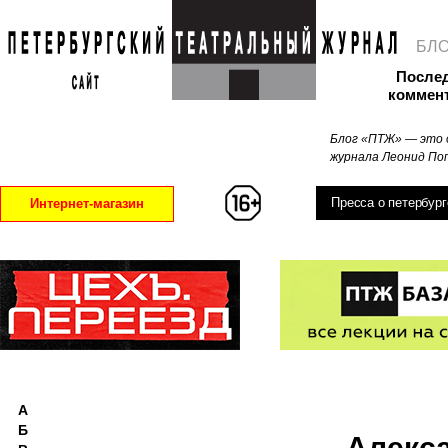
БЛ
После
коммен
Блог «ПТЖ» — это 
журнала Леонид Поп
Пресса о петербург
Интернет-магазин
А
Б
Алекс