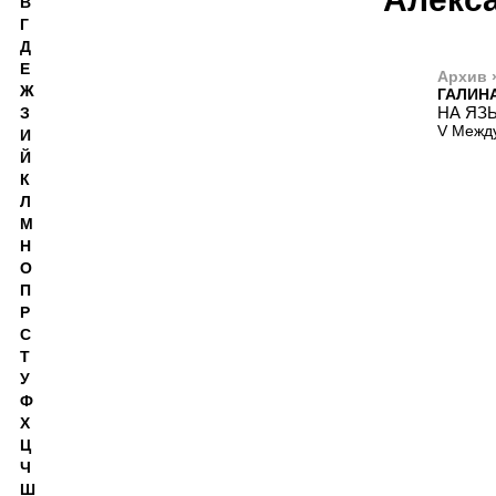
В
Г
Д
Е
Архив 
Ж
ГАЛИН
НА ЯЗ
З
V Между
И
Й
К
Л
М
Н
О
П
Р
С
Т
У
Ф
Х
Ц
Ч
Ш