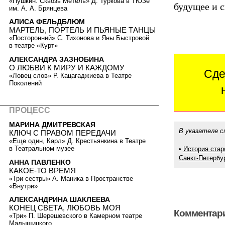
«Пушкин. Сквозь Метель» Д. Туркова в ТЮЗе
будущее и с
им. А. А. Брянцева
АЛИСА ФЕЛЬДБЛЮМ
МАРТЕЛЬ, ПОРТЕЛЬ И ПЬЯНЫЕ ТАНЦЫ
«Посторонний» С. Тихонова и Яны Быстровой
в театре «Курт»
АЛЕКСАНДРА ЗАЗНОБИНА
О ЛЮБВИ К МИРУ И КАЖДОМУ
Сде
«Ловец слов» Р. Кацагаджиева в Театре
Поколений
ПРОЦЕСС
МАРИНА ДМИТРЕВСКАЯ
В указателе с
КЛЮЧ С ПРАВОМ ПЕРЕДАЧИ
«Еще один, Карл» Д. Крестьянкина в Театре
в Театральном музее
•
История стар
Санкт-Петербур
АННА ПАВЛЕНКО
КАКОЕ-ТО ВРЕМЯ
«Три сестры» А. Маника в Пространстве
«Внутри»
АЛЕКСАНДРИНА ШАКЛЕЕВА
КОНЕЦ СВЕТА, ЛЮБОВЬ МОЯ
Комментари
«Три» П. Шерешевского в Камерном театре
Малыщицкого