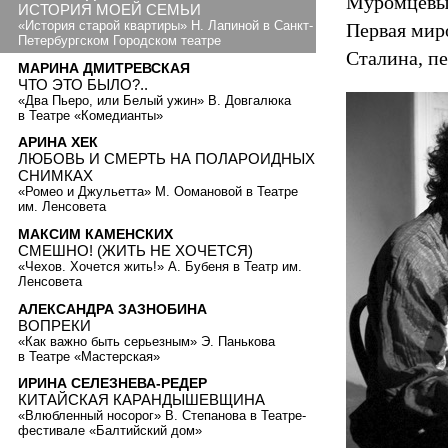
Муромцевых 
ИСТОРИЯ МОЕЙ СЕМЬИ
«История старой квартиры» Н. Лапиной в Санкт-
Первая миро
Петербургском Городском театре
Сталина, пе
МАРИНА ДМИТРЕВСКАЯ
ЧТО ЭТО БЫЛО?..
«Два Пьеро, или Белый ужин» В. Довгалюка
в Театре «Комедианты»
АРИНА ХЕК
ЛЮБОВЬ И СМЕРТЬ НА ПОЛАРОИДНЫХ
СНИМКАХ
«Ромео и Джульетта» М. Оомановой в Театре
им. Ленсовета
МАКСИМ КАМЕНСКИХ
СМЕШНО! (ЖИТЬ НЕ ХОЧЕТСЯ)
«Чехов. Хочется жить!» А. Бубеня в Театр им.
Ленсовета
АЛЕКСАНДРА ЗАЗНОБИНА
ВОПРЕКИ
«Как важно быть серьезным» Э. Панькова
в Театре «Мастерская»
ИРИНА СЕЛЕЗНЕВА-РЕДЕР
КИТАЙСКАЯ КАРАНДЫШЕВЩИНА
«Влюбленный носорог» В. Степанова в Театре-
фестивале «Балтийский дом»