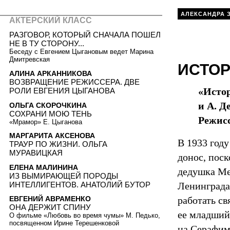
АЛЕКСАНДРА 
АКТЕРСКИЙ КЛАСС
РАЗГОВОР, КОТОРЫЙ СНАЧАЛА ПОШЕЛ
НЕ В ТУ СТОРОНУ...
Беседу с Евгением Цыгановым ведет Марина
Дмитревская
ИСТОР
АЛИНА АРКАННИКОВА
ВОЗВРАЩЕНИЕ РЕЖИССЕРА. ДВЕ
«Истор
РОЛИ ЕВГЕНИЯ ЦЫГАНОВА
и А. Д
ОЛЬГА СКОРОЧКИНА
СОХРАНИ МОЮ ТЕНЬ
Режис
«Мрамор» Е. Цыганова
МАРГАРИТА АКСЕНОВА
В 1933 год
ТРАУР ПО ЖИЗНИ. ОЛЬГА
МУРАВИЦКАЯ
донос, поск
ЕЛЕНА МАЛИНИНА
дедушка Ме
ИЗ ВЫМИРАЮЩЕЙ ПОРОДЫ
ИНТЕЛЛИГЕНТОВ. АНАТОЛИЙ БУТОР
Ленинграда
работать с
ЕВГЕНИЙ АВРАМЕНКО
ОНА ДЕРЖИТ СПИНУ
ее младший 
О фильме «Любовь во время чумы» М. Педько,
посвященном Ирине Терешенковой
на Серафим