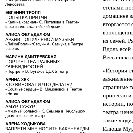
Ленсовета
стенами пос
ЕВГЕНИЯ ТРОПП
домашнее за
ПОПЫТКА ПРИТЧИ
«Калина красная» С. Потапова в Театре-
вторгается 
фестиваль «Балтийский дом»
воплощенны
АЛИСА ФЕЛЬДБЛЮМ
АРХИВ ПОПУЛЯРНОЙ МУЗЫКИ
из семей. Р
«ЛайкаРоллингСтоун» А. Савчука в Театре
Вдоль всей 
Lusores
Весь спекта
МАРИНА ДМИТРЕВСКАЯ
ПОРТРЕТ ТЕАТРАЛЬНЫХ
ОЧЕВИДНОСТЕЙ
«История с
«Портрет» В. Бугаков ЦЕХЪ театр
заживлением
АРИНА ХЕК
КТО ВИНОВАТ И ЧТО ДЕЛАТЬ?
страшные го
«Собачье сердце» В. Мамоновой в Театре
«Нити»
принесло и 
АЛИСА ФЕЛЬДБЛЮМ
истории, п
АМУР ТУЖУР
театра цене
«Мнимый больной» К. Семина в Небольшом
драматическом театре
такие люди,
АЛЕНА ХОДЫКОВА
Илюша Муро
ЗАПРЕТИ МНЕ НОСИТЬ БАКЕНБАРДЫ