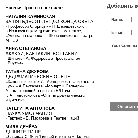
Добавить 
Евгения Тропп о спектакле
НАТАЛИЯ КАМИНСКАЯ
Name:
ЗА ПЯТЬДЕСЯТ ЛЕТ ДО КОНЦА СВЕТА
«Профессор Сторицын» П. Шерешевского
в Новокузнецком драматическом театре,
E-mail:
«Улитка на склоне» П. Шерешевского в Театре
МТЮЗ
Your Commen
АННА СТЕПАНОВА
АКАКАЙ, КАКТАКИЙ, ВОТТАКИЙ
«Шинель» А. Федорова в Пространстве
«Внутри»
ТАТЬЯНА ДЖУРОВА
ДЕДРАМАТИЧЕСКИЕ ОПЫТЫ
«Каменный гость» А. Мещерякова, «Пир после
чумы» А Бехтерева, «Моцарт и Сальери»
А. Толстошевой в проекте БДТ им.
Г. А. Товстоногова «Опыты драматических
изучений»
КАТЕРИНА АНТОНОВА
НАУКА УМОЛЧАНИЯ
«Тартюф» Е. Писарева в Театре Наций
МИЛА ДЕНЁВА
ДЫШИТЕ ТИШЕ
«Лавина» С. Жамбаловой в театре «Шалом»