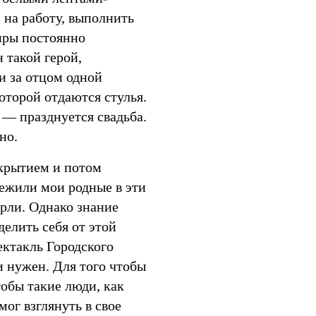
 на работу, выполнить
тиры постоянно
 такой герой,
и за отцом одной
которой отдаются стулья.
 — празднуется свадьба.
но.
скрытием и потом
режили мои родные в эти
ерли. Однако знание
делить себя от этой
ектакль Городского
и нужен. Для того чтобы
тобы такие люди, как
ог взглянуть в свое