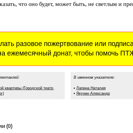
казать, что оно будет, может быть, не светлым и пре
лать разовое пожертвование или подпис
на ежемесячный донат, чтобы помочь ПТ
пектаклей:
В именном указателе:
ой квартиры (Городской театр,
•
Лапина Наталия
г)
•
Якунин Александр
и (0)