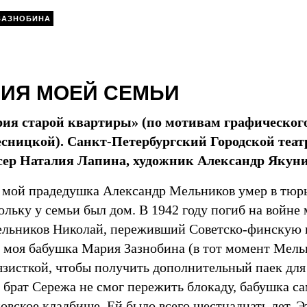
ЗАЗНОБИНА
ИЯ МОЕЙ СЕМЬИ
ия старой квартиры» (по мотивам графическог
есницкой). Санкт-Петербургский Городской теат
сер Наталия Лапина, художник Александр Якун
у мой прадедушка Александр Мельников умер в тюр
ольку у семьи был дом. В 1942 году погиб на войн
льников Николай, переживший Советско-финскую в
 моя бабушка Мария Зазнобина (в тот момент Мель
вязисткой, чтобы получить дополнительный паек для
брат Сережа не смог пережить блокаду, бабушка сам
овское кладбище. Ей было всего шестнадцать лет. Э