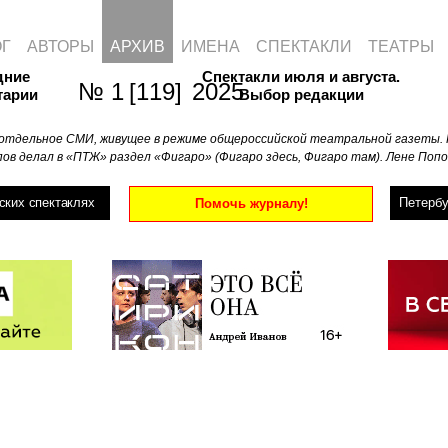
ОГ
АВТОРЫ
АРХИВ
ИМЕНА
СПЕКТАКЛИ
ТЕАТРЫ
дние
Спектакли июля и августа.
№ 1 [119] 2025
тарии
Выбор редакции
отдельное СМИ, живущее в режиме общероссийской театральной газеты. 
ов делал в «ПТЖ» раздел «Фигаро» (Фигаро здесь, Фигаро там). Лене Попо
ских спектаклях
Петербу
Помочь журналу!