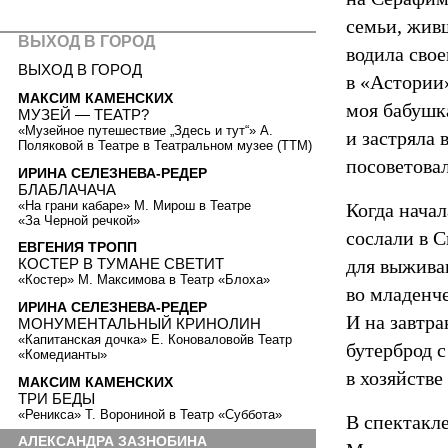
семьи, жив
ВЫХОД В ГОРОД
водила свое
ВЫХОД В ГОРОД
в «Астории»
МАКСИМ КАМЕНСКИХ
моя бабушка
МУЗЕЙ — ТЕАТР?
«Музейное путешествие „Здесь и тут“» А.
и застряла
Поляковой в Театре в Театральном музее (ТТМ)
посоветовал
ИРИНА СЕЛЕЗНЕВА-РЕДЕР
БЛАБЛАЧАЧА
«На грани кабаре» М. Мирош в Театре
Когда нача
«За Черной речкой»
сослали в С
ЕВГЕНИЯ ТРОПП
для выжива
КОСТЕР В ТУМАНЕ СВЕТИТ
«Костер» М. Максимова в Театр «Блоха»
во младенч
ИРИНА СЕЛЕЗНЕВА-РЕДЕР
И на завтра
МОНУМЕНТАЛЬНЫЙ КРИНОЛИН
«Капитанская дочка» Е. Коноваловойв Театр
бутерброд с
«Комедианты»
в хозяйстве
МАКСИМ КАМЕНСКИХ
ТРИ БЕДЫ
«Реникса» Т. Ворониной в Театр «Суббота»
В спектакл
АЛЕКСАНДРА ЗАЗНОБИНА