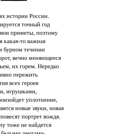
ях истории России.
цируется точный год
 свои приметы, поэтому
я какая-то важная
ом бурном течении
орот, вечно меняющееся
ьем, их горем. Нередко
тивно пережить
ия всех героев
и, игрушками,
роизойдет уплотнение,
вятся новые звуки, новая
 повесят портрет вождя.
лу тоже не найдется
у белыми лентами-