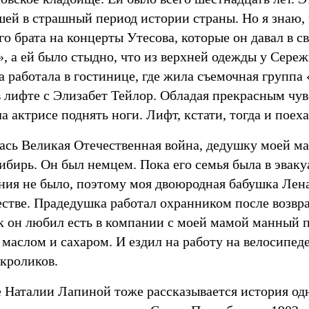
шей в страшный период истории страны. Но я знаю,
го брата на концерты Утесова, которые он давал в с
, а ей было стыдно, что из верхней одежды у Сереж
 работала в гостинице, где жила съемочная группа
 в лифте с Элизабет Тейлор. Обладая прекрасным ч
а актрисе поднять ноги. Лифт, кстати, тогда и поеха
лась Великая Отечественная война, дедушку моей 
ибирь. Он был немцем. Пока его семья была в эвак
ния не было, поэтому моя двоюродная бабушка Лен
естве. Прадедушка работал охранником после возвр
к он любил есть в компании с моей мамой манный пу
 маслом и сахаром. И ездил на работу на велосипед
 кроликов.
е Наталии Лапиной тоже рассказывается история од