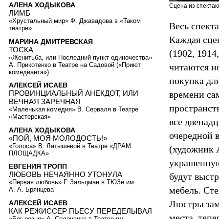
АЛЕНА ХОДЫКОВА
Сцена из спектак
ЛИМБ
«Хрустальный мир» Ф. Джавадова в «Таком
Весь спект
театре»
Каждая сцен
МАРИНА ДМИТРЕВСКАЯ
ТОСКА
(1902, 1914
«Женитьба, или Последний пункт одиночества»
А. Прикотенко в Театре на Садовой («Приют
читаются но
комедианта»)
покупка для
АЛЕКСЕЙ ИСАЕВ
времени са
ПРОВИНЦИАЛЬНЫЙ АНЕКДОТ, ИЛИ
ВЕЧНАЯ ЗАРЕЧНАЯ
пространст
«Маленькая комедия» В. Серваля в Театре
«Мастерская»
все двенадц
АЛЕНА ХОДЫКОВА
очередной в
«ПОЙ, МОЯ МОЛОДОСТЬ!»
«Голоса» В. Латышевой в Театре «ДРАМ.
(художник 
ПЛОЩАДКА»
украшенную
ЕВГЕНИЯ ТРОПП
ЛЮБОВЬ НЕЧАЯННО УТОНУЛА
будут выстр
«Первая любовь» Г. Зальцман в ТЮЗе им.
мебель. Сте
А. А. Брянцева
Люстры зам
АЛЕКСЕЙ ИСАЕВ
КАК РЕЖИССЕР ПЬЕСУ ПЕРЕДЕЛЫВАЛ
места, теп
«Бог резни» А. Солоненко в Театре им.