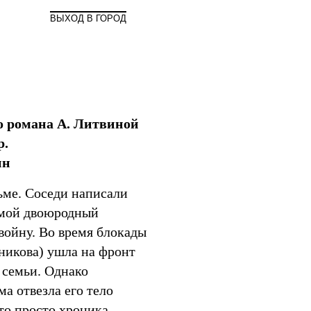
Мир
ВЫХОД В ГОРОД
о романа А. Литвиной
р.
ин
ьме. Соседи написали
е мой двоюродный
ойну. Во время блокады
никова) ушла на фронт
 семьи. Однако
а отвезла его тело
то просто хроника