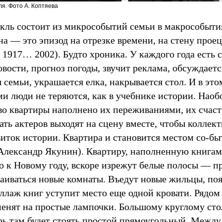
ля. Фото А. Коптяева
акль состоит из микрособытий семьи в макрособыти
а — это эпизод на отрезке времени, на стену прое
, 1917… 2002). Будто хроника. У каждого года есть
вости, прогноз погоды, звучит реклама, обсуждаетс
 семьи, украшается елка, накрывается стол. И в эт
ми люди не теряются, как в учебнике истории. Наоб
во квартиры наполнено их переживаниями, их счаст
ать актеров выходят на сцену вместе, чтобы коллек
иток истории. Квартира и становится местом со-быт
Александр Якунин). Квартиру, наполненную книгам
 к Новому году, вскоре изрежут белые полосы — п
аиваться новые комнаты. Въедут новые жильцы, поя
ллаж книг уступит место еще одной кровати. Рядом
енят на простые лампочки. Большому круглому сто
ерь там будет стоять простой прямоугольный. Межд