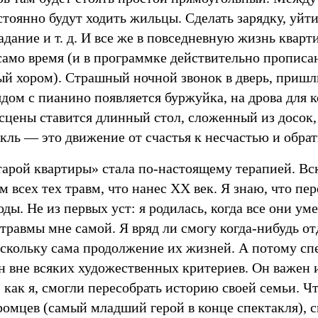
тоянно будут ходить жильцы. Сделать зарядку, уйти
дание и т. д. И все же в повседневную жизнь квар
само время (и в программке действительно прописан
й хором). Страшный ночной звонок в дверь, пришл
ядом с пианино появляется буржуйка, на дрова для 
сцены ставится длинный стол, сложенный из досок,
кль — это движение от счастья к несчастью и обрат
тарой квартиры» стала по-настоящему терапией. В
 всех тех травм, что нанес XX век. Я знаю, что пе
ды. Не из первых уст: я родилась, когда все они ум
травмы мне самой. Я вряд ли смогу когда-нибудь от
оскольку сама продолжение их жизней. А потому сп
н вне всяких художественных критериев. Он важен 
 как я, смогли пересобрать историю своей семьи. Ч
мцев (самый младший герой в конце спектакля), см