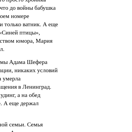
 что до войны бабушка
воем номере
и только ватник. А еще
 «Синей птицы»,
увством юмора, Мария
л.
мамы Адама Шефера
уации, никаких условий
а умерла
ащения в Ленинград.
динг, а на обед
е. А еще держал
ной семьи. Семья