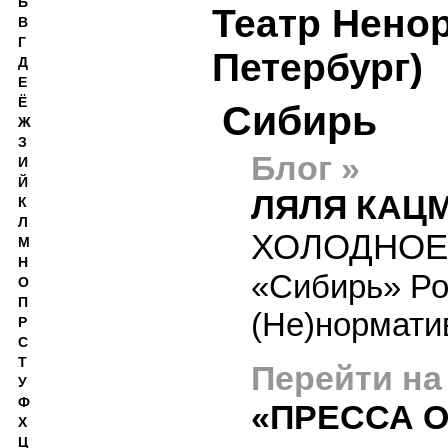
Б
Театр Нено
В
Г
Петербург)
Д
Е
Ё
Сибирь
Ж
З
Блог »
И
Й
ЛЯЛЯ КАЦ
К
Л
ХОЛОДНОЕ
М
Н
«Сибирь» Ро
О
П
(Не)нормати
Р
С
Т
Перейти на
У
Ф
«ПРЕССА О
Х
Ц