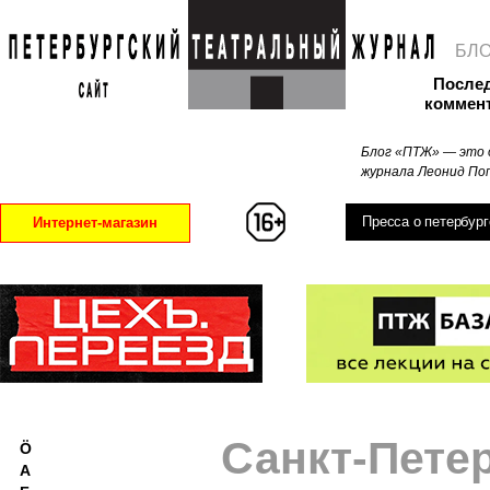
БЛ
После
коммен
Блог «ПТЖ» — это 
журнала Леонид Поп
Пресса о петербург
Интернет-магазин
Санкт-Пете
Ö
А