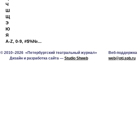
Ч
Ш
Щ
Э
Ю
Я
A-Z, 0-9, #$%№...
© 2010–2026 «Петербургский театральный журнал»
Веб-поддержка
Дизайн и разработка сайта —
Studio Shweb
web@ptj.spb.ru