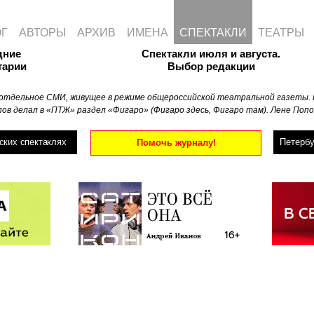
ОГ
АВТОРЫ
АРХИВ
ИМЕНА
СПЕКТАКЛИ
ТЕАТРЫ
дние
Спектакли июля и августа.
тарии
Выбор редакции
отдельное СМИ, живущее в режиме общероссийской театральной газеты. 
ов делал в «ПТЖ» раздел «Фигаро» (Фигаро здесь, Фигаро там). Лене Попо
ских спектаклях
Петербу
Помочь журналу!