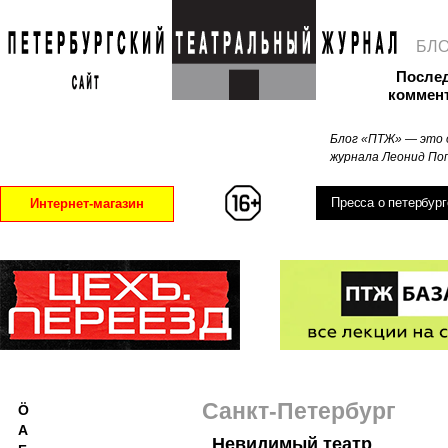
БЛ
После
коммен
Блог «ПТЖ» — это 
журнала Леонид Поп
Пресса о петербург
Интернет-магазин
Санкт-Петербург
Ö
А
Невидимый театр