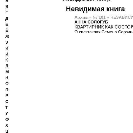
Б
В
Невидимая книга
Г
Архив » № 101 » НЕЗАВИ
Д
АННА СОЛОГУБ
Е
КВАРТИРНИК КАК СОСТО
Ё
О спектаклях Семена Серзин
Ж
З
И
Й
К
Л
М
Н
О
П
Р
С
Т
У
Ф
Х
Ц