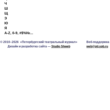
Ч
Ш
Щ
Э
Ю
Я
A-Z, 0-9, #$%№...
© 2010–2026 «Петербургский театральный журнал»
Веб-поддержка
Дизайн и разработка сайта —
Studio Shweb
web@ptj.spb.ru