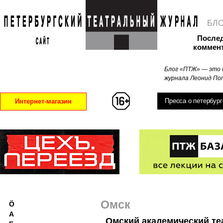
БЛ
После
коммен
Блог «ПТЖ» — это 
журнала Леонид Поп
Пресса о петербург
Интернет-магазин
Омск
Ö
А
Омский академический те