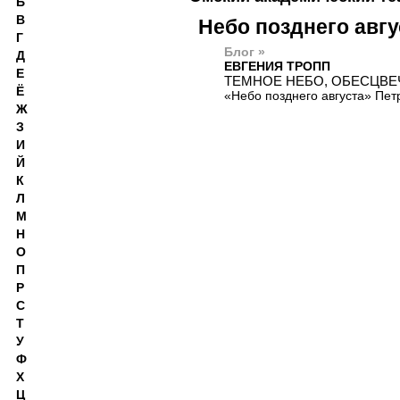
Б
В
Небо позднего авгу
Г
Блог »
Д
ЕВГЕНИЯ ТРОПП
Е
ТЕМНОЕ НЕБО, ОБЕСЦВ
Ё
«Небо позднего августа» Пе
Ж
З
И
Й
К
Л
М
Н
О
П
Р
С
Т
У
Ф
Х
Ц