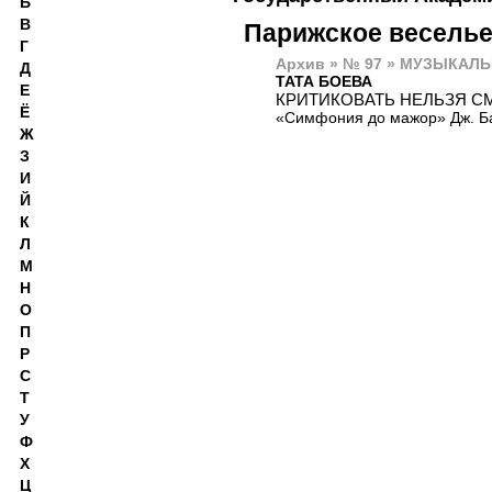
Б
В
Парижское весель
Г
Архив » № 97 » МУЗЫКАЛЬ
Д
ТАТА БОЕВА
Е
КРИТИКОВАТЬ НЕЛЬЗЯ С
Ё
«Симфония до мажор» Дж. Ба
Ж
З
И
Й
К
Л
М
Н
О
П
Р
С
Т
У
Ф
Х
Ц