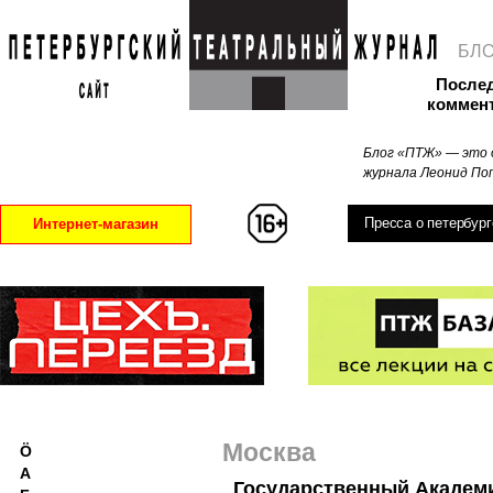
БЛ
После
коммен
Блог «ПТЖ» — это 
журнала Леонид Поп
Пресса о петербург
Интернет-магазин
Москва
Ö
А
Государственный Академ