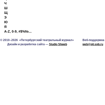
Ч
Ш
Щ
Э
Ю
Я
A-Z, 0-9, #$%№...
© 2010–2026 «Петербургский театральный журнал»
Веб-поддержка
Дизайн и разработка сайта —
Studio Shweb
web@ptj.spb.ru