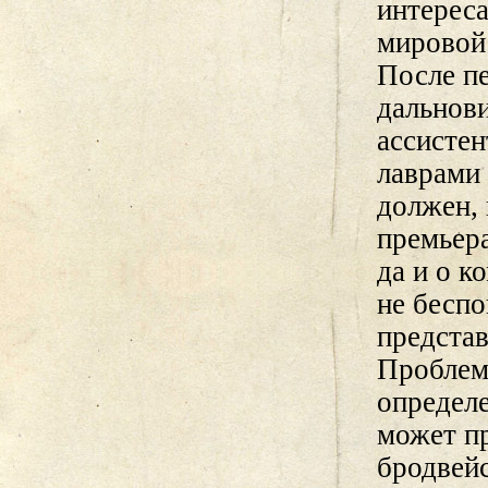
интереса
мировой
После п
дальнов
ассисте
лаврами
должен, 
премьера
да и о 
не бесп
предста
Проблема
определе
может п
бродвей