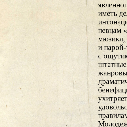
явленно
иметь д
интонац
певцам 
мюзикл, 
и парой
с ощутим
штатные 
жанровы
драмати
бенефиц
ухитряет
удоволь
правила
Молодеж