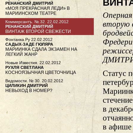
ВИНТ
РЕНАНСКИЙ ДМИТРИЙ
«МОЯ ПРЕКРАСНАЯ ЛЕДИ» В
МАРИИНСКОМ ТЕАТРЕ
Оперная
Коммерсантъ. №.32. 22.02.2012
вторую 
РЕНАНСКИЙ ДМИТРИЙ
бродвей
ВИНТАЖ ВТОРОЙ СВЕЖЕСТИ
Фонтанка.Ру 22.02.2012
Фредери
САДЫХ-ЗАДЕ ГЮЛЯРА
режиссе
МАРИИНКА СДАЛА ЭКЗАМЕН НА
ЛЕГКИЙ ЖАНР
ДМИТР
Новые Известия. 22.02.2012
РУХЛЯ СВЕТЛАНА
Статус 
КОСНОЯЗЫЧНАЯ ЦВЕТОЧНИЦА
петербур
Ведомости. № 30. 20.02.2012
ЦИЛИКИН ДМИТРИЙ
Мариинки
НЕВЫХОД В НОМЕР?
стечени
в декабр
отчаянн
в афише