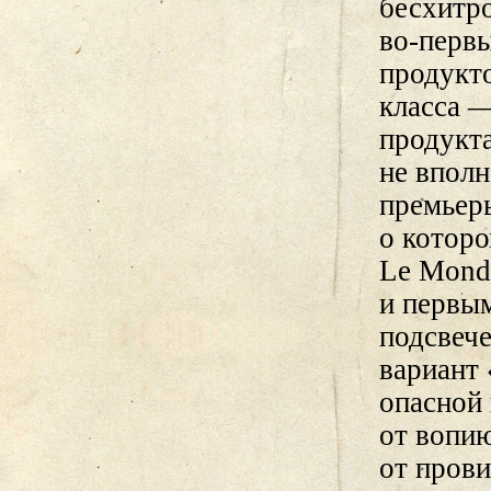
бесхитро
во-первы
продукт
класса —
продукт
не вполн
премьер
о которо
Le Mond
и первы
подсвеч
вариант 
опасной 
от вопи
от пров