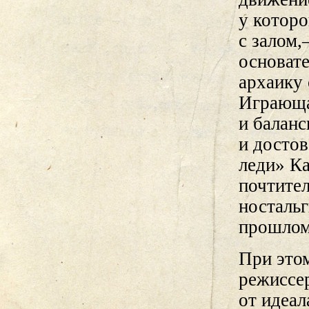
у котор
с залом,
основат
архаику 
Играюща
и балан
и досто
леди» Ка
почтите
носталь
прошлом
При это
режиссер
от идеал