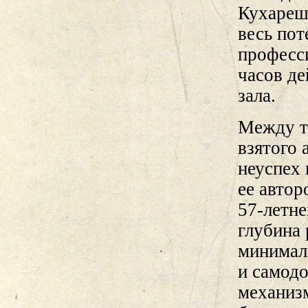
Кухареш
весь пот
професс
часов де
зала.
Между т
взятого 
неуспех
ее автор
57-летне
глубина 
минимал
и самодо
механизм