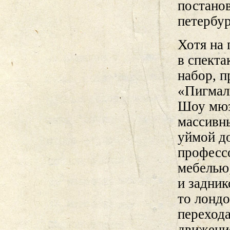
постанов
петербур
Хотя на 
в спекта
набор, 
«Пигмал
Шоу мюз
массивн
уймой д
професс
мебелью;
и задни
то лонд
перехода
движение