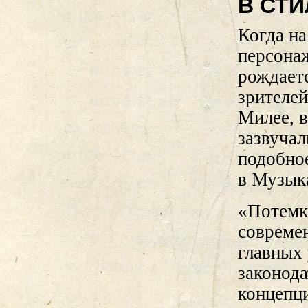
В СТ
Когда н
персонаж
рождаетс
зрителей
Милее, в
зазвуча
подобное
в Музык
«Потемк
совреме
главных
законода
концепц