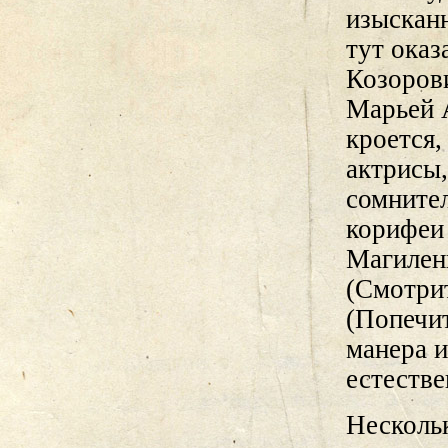
изысканн
тут оказ
Козорови
Марьей 
кроется,
актрисы,
сомнител
корифеи
Магилен
(Смотри
(Попечит
манера 
естеств
Нескольк