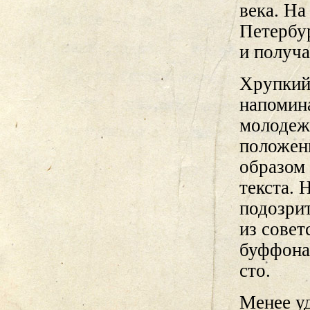
века. На
Петербу
и получа
Хрупкий
напомина
молодежь
положен
образом
текста. 
подозрит
из совет
буффонад
сто.
Менее у