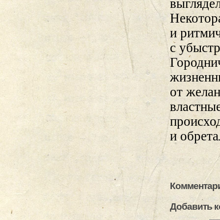
выглядел
Некотор
и ритми
с убыстр
Городни
жизненн
от желан
властные
происхо
и обрет
Комментари
Добавить 