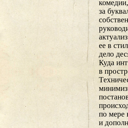
комедии,
за буква
собстве
руковод
актуали
ее в ст
дело дес
Куда ин
в прост
Техниче
минимиз
постано
происхо
по мере
и дополн