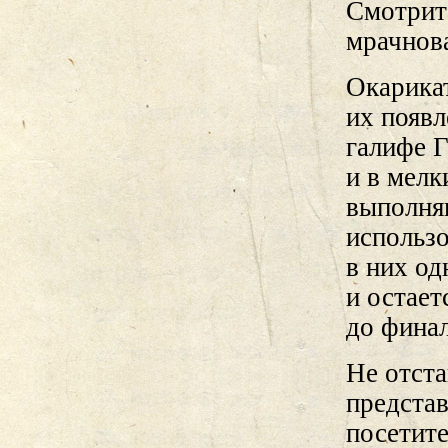
Смотритс
мрачнов
Окарика
их появл
галифе Г
и в мелк
выполня
использо
в них о
и остает
до фина
Не отста
представ
посетите