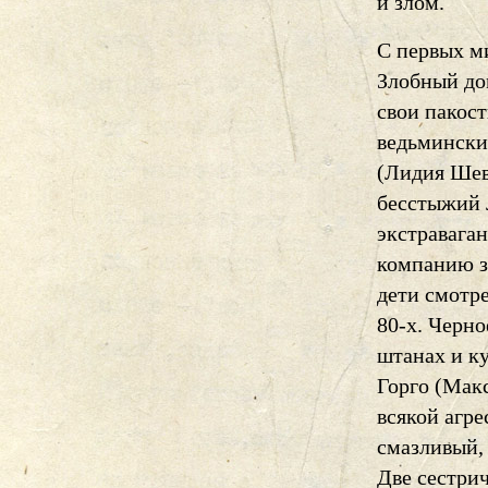
и злом.
С первых м
Злобный до
свои пакост
ведьмински
(Лидия Шев
бесстыжий 
экстравага
компанию з
дети смотре
80-х. Черно
штанах и ку
Горго (Мак
всякой агр
смазливый, 
Две сестри