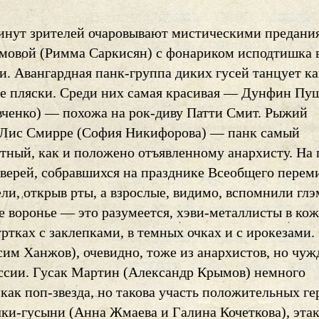
инут зрителей очаровывают мистическими предани
мовой (Римма Саркисян) с фонариком исподтишка 
и. Авангардная панк-группа диких гусей танцует ка
е пляски. Среди них самая красивая — Дунфин Пу
ченко) — похожа на рок-диву Патти Смит. Рыжий
Лис Смирре (София Никифорова) — панк самый
нтный, как и положено отъявленному анархисту. На
верей, собравшихся на празднике Всеобщего перем
ли, открыв рты, а взрослые, видимо, вспомнили глэ
е воронье — это разумеется, хэви-металлисты в ко
ртках с заклепками, в темных очках и с ирокезами.
сим Ханжов), очевидно, тоже из анархистов, но чу
ессии. Гусак Мартин (Александр Крымов) немного
как поп-звезда, но такова участь положительных ге
чки-гусыни (Анна Жмаева и Галина Кочеткова), эта