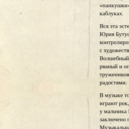
«панкушки»
каблуках.
Вся эта эс
Юрия Бутусо
контролиров
с художест
Волшебный 
рваный и о
тружеников
радостями.
В музыке т
играют рок
у мальчика 
заключено 
Музыкальна