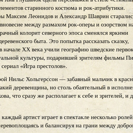
элементов старинного костюма и рок-атрибутики.
ы Максим Леонидов и Александр Шаврин старалис
авновесие между размахом рок-оперы и озорством 
рачный колорит северного эпоса сменялся яркими
еревенского быта. Это попытка рассказать сказку,
 в начале ХХ века учили географию шведские перво
уальной культуры, подарившей зрителям фильмы Пи
 сериал «Игра престолов».
рой Нильс Хольгерссон — забавный мальчик в крас
такий деревенщина, но столь обаятельный в исполн
ова, что сразу же располагает к себе и зрителей, и 
 каждый артист играет в спектакле несколько ролей
перевоплощаясь и балансируя на грани между добр