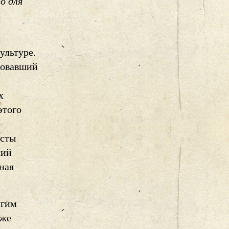
о для
я
ультуре.
ебовавший
х
этого
исты
кий
ная
угим
аже