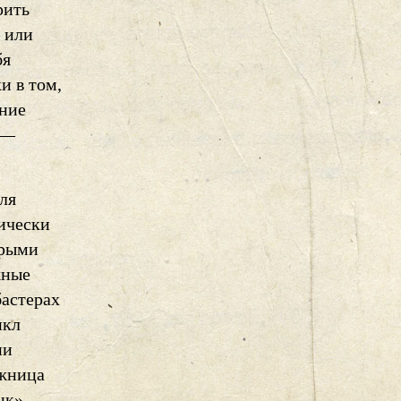
рить
 или
бя
и в том,
шние
 —
ля
тически
орыми
жные
бастерах
икл
ни
ожница
анк» —