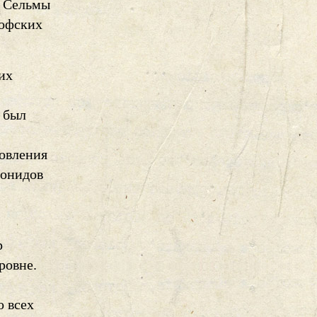
е Сельмы
софских
их
 был
новления
еонидов
р
ровне.
о всех