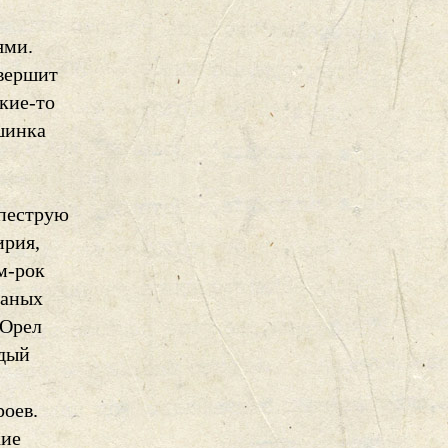
ями.
вершит
кие-то
шинка
 пеструю
ирия,
м-рок
жаных
 Орел
ждый
роев.
кие