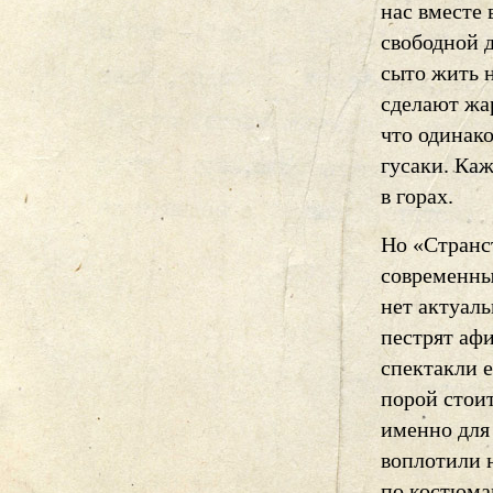
нас вместе 
свободной 
сыто жить н
сделают жар
что одинак
гусаки. Каж
в горах.
Но «Странс
современных
нет актуал
пестрят аф
спектакли 
порой стои
именно для
воплотили 
по костюма