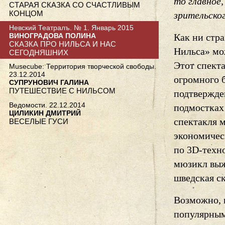
то главное
СТАРАЯ СКАЗКА СО СЧАСТЛИВЫМ
КОНЦОМ
зрительско
Невский Театралъ. № 1. Январь 2015
ВИНОГРАДОВА ПОЛИНА
Как ни стр
СКАЗКА ПРО НИЛЬСА И НАС
Нильса» мож
СЕГОДНЯШНИХ
Этот спекта
Musecube: Территория творческой свободы.
23.12.2014
огромного 
СУПРУНОВИЧ ГАЛИНА
ПУТЕШЕСТВИЕ С НИЛЬСОМ
подтвержде
Ведомости. 22.12.2014
подмостках 
ЦИЛИКИН ДМИТРИЙ
спектакля 
ВЕСЕЛЫЕ ГУСИ
экономичес
по 3D-техн
мюзикл выжи
шведская ск
Возможно, 
популярным