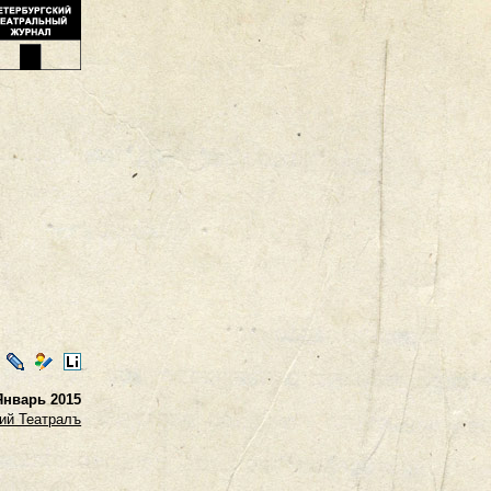
ontakte
LiveJournal
Мой
LiveInternet
Мир
Январь 2015
ий Театралъ