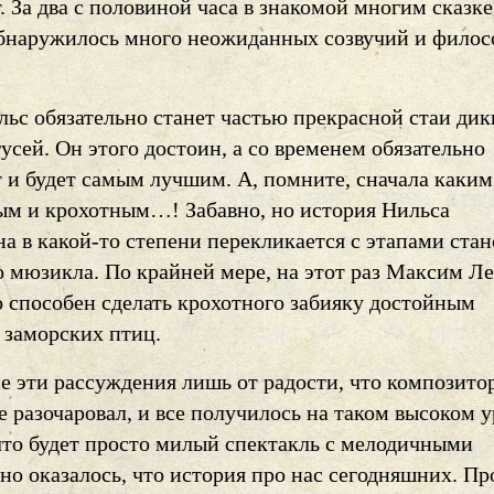
. За два с половиной часа в знакомой многим сказк
бнаружилось много неожиданных созвучий и фило
льс обязательно станет частью прекрасной стаи дик
усей. Он этого достоин, а со временем обязательно
т и будет самым лучшим. А, помните, сначала каким
м и крохотным…! Забавно, но история Нильса
а в какой-то степени перекликается с этапами ста
о мюзикла. По крайней мере, на этот раз Максим Л
о способен сделать крохотного забияку достойным
 заморских птиц.
е эти рассуждения лишь от радости, что композито
 разочаровал, и все получилось на таком высоком у
что будет просто милый спектакль с мелодичными
но оказалось, что история про нас сегодняшних. Пр