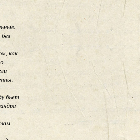
льные.
 без
м, как
го
ели
уппы.
ду бьет
сандра
ктам