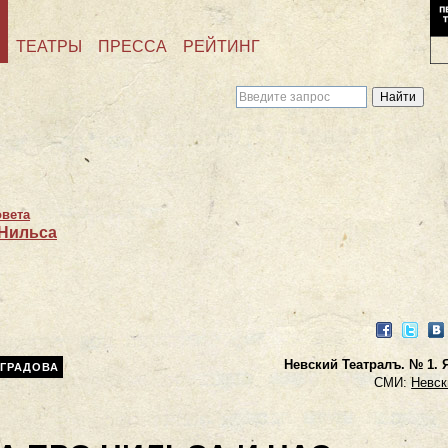
ТЕАТРЫ
ПРЕССА
РЕЙТИНГ
овета
 Нильса
Facebook
Twitter
VK
Невский Театралъ. № 1. 
ГРАДОВА
СМИ:
Невск