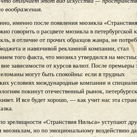
, что отличает этот вид искусства — пространств
го воображения.
анно, именно после появления мюзикла «Странстви
но говорить о расцвете мюзикла в петербургской к
кль, в отличие от прочих образцов жанра, не потр
бюджета и навязчивой рекламной компании, стал
нием того факта, что мюзикл утвердился на местны
вне зависимости от курсов валют. После премьеры 
меломаны могут быть спокойны: если в трудных
ких условиях международные компании и специал
ологиям покинут отечественный рынок, петербургс
вет. И все будет хорошо, — как учит нас эта стран
азка.
по зрелищности «Странствия Нильса» уступают др
 мюзиклам, но по эмоциональному воздействию д