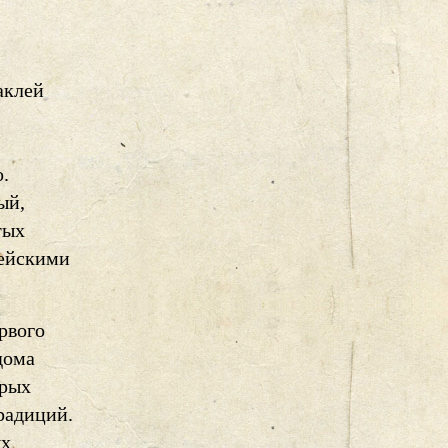
аклей
.
ый,
тых
тейскими
рвого
дома
орых
радиций.
ых