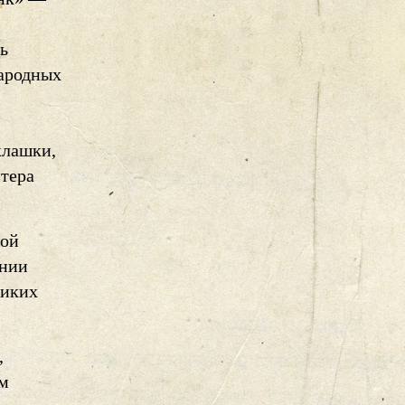
ь
народных
клашки,
тера
ной
ении
диких
,
ом