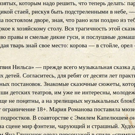
взятых, которым надо решить, что теперь делать: па
дикой стаей, рискуя быть подстреленными в небе, —
а постоялом дворе, зная, что рано или поздно из те
кое к хозяйскому столу. Вся трагичность этой сказк
ово правы и смелые дикие гуси, и послушные дома
дая тварь знай свое место: корова — в стойле, орел
твия Нильса» — прежде всего музыкальная сказка д
 детей. Согласитесь, для ребят от десяти лет прак
ьных постановок. Знакомые сказочные сюжеты, кот
иши детских театров, им уже не интересны, молоде
еще не понятны, а на зрелищных музыкальных блок
т ограничение 18+. Мария Романова поставила мюз
 подростков. В соавторстве с Эмилем Капелюшем о
на сцене мир фэнтези, чарующий и страшный. Худ
м Яна Глушанок одела персонажей в стиле «стимп