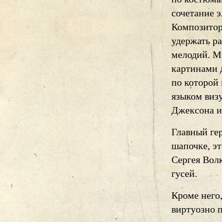
сочетание 
Композитор
удержать р
мелодий. М
картинами д
по которой
языком виз
Джексона и
Главный ге
шапочке, э
Сергея Волк
гусей.
Кроме него,
виртуозно 