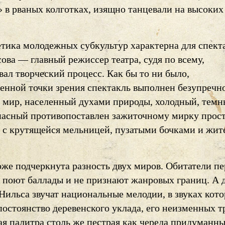
 в рваных колготках, изящно танцевали на высоких
тетика молодежных субкультур характерна для спект
ва — главный режиссер театра, судя по всему,
ал творческий процесс. Как бы то ни было,
венной точки зрения спектакль выполнен безупречно
мир, населенный духами природы, холодный, темн
пасный противопоставлен зажиточному мирку прос
 с крутящейся мельницей, пузатыми бочками и жи
оже подчеркнута разность двух миров. Обитатели пе
, поют баллады и не признают жанровых границ. А 
Нильса звучат национальные мелодии, в звуках кот
постоянство деревенского уклада, его неизменных т
я палитра столь же пестрая как череда придуманн