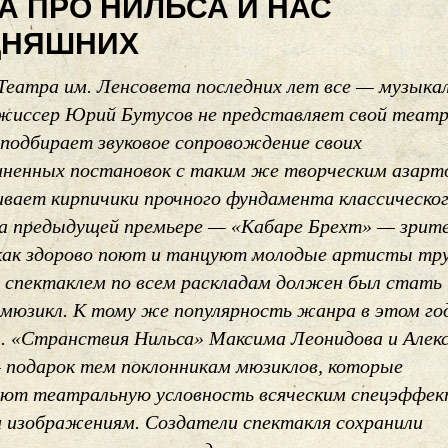
А ПРО НИЛЬСА И НАС
ДНЯШНИХ
Театра им. Ленсовета последних лет все — музыка
жиссер Юрий Бутусов не представляет свой театр
 подбирает звуковое сопровождение своих
ненных постановок с таким же творческим азарто
ивает кирпичики прочного фундамента классическо
На предыдущей премьере — «Кабаре Брехт» — зрит
 как здорово поют и танцуют молодые артисты тр
спектаклем по всем раскладам должен был стать
мюзикл. К тому же популярность жанра в этом го
ы. «Странствия Нильса» Максима Леонидова и Алек
подарок тем поклонникам мюзиклов, которые
ют театральную условность всяческим спецэффе
 изображениям. Создатели спектакля сохранили