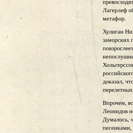
превосходят
Лагерлеф о
метафор.
Хулиган Ни
заморских г
повзрослее
непослушны
Хольгерссон
российског
доказал, чт
перелетных
Впрочем, вс
Леонидов не
Думалось, 
песенками, 