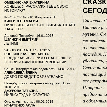
СКАЗК
ОМЕЦИНСКАЯ ЕКАТЕРИНА
ХОЧЕШЬ, Я РАССКАЖУ ТЕБЕ СВОЮ
СЕГО
ИСТОРИЮ?
INFOSKOP. № 210. Февраль 2015
Спектакли 
КИНГИСЕПП МАРИЯ
НИЛЬС ХОЛЬГЕРССОН ВЫРАБАТЫВАЕТ
Главный ре
ХАРАКТЕР
музыки. Он
Деловой Петербург. 16.01.2015
ЦИЛИКИН ДМИТРИЙ
сложносочи
ЛЕТИМ!
и перестра
VASHDOSUG.RU. 14.01.2015
наследия. 
РОНГИНСКАЯ ЕЛИЗАВЕТА
ШВЕДСКАЯ ИСТОРИЯ О НАСТОЯЩЕЙ
убедились,
ЛЮБВИ И САМОПОЖЕРТВОВАНИИ
Следующим 
Санкт-Петербургские ведомости. 14.01.2014
АЛЕКСЕЕВА ЕЛЕНА
настоящий 
ДОБРО ПОБЕДИТ ОБЯЗАТЕЛЬНО
все рекорд
Петербургский театральный журнал. Блог.
Шаврина — 
10.01.2015
ДЖУРОВА ТАТЬЯНА
предпочита
НИЛЬС: ТУДА И ОБРАТНО
и объемным
Около: Арт-журнал. 06.01.2015
ИГНАТЕНКО АЛЛА