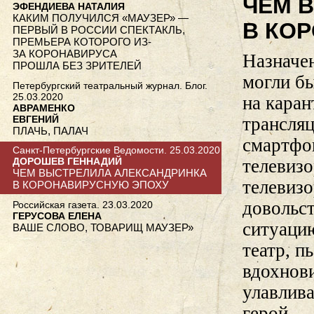
ЧЕМ 
ЭФЕНДИЕВА НАТАЛИЯ
КАКИМ ПОЛУЧИЛСЯ «МАУЗЕР» —
В КО
ПЕРВЫЙ В РОССИИ СПЕКТАКЛЬ,
ПРЕМЬЕРА КОТОРОГО ИЗ-
ЗА КОРОНАВИРУСА
Назначе
ПРОШЛА БЕЗ ЗРИТЕЛЕЙ
могли б
Петербургский театральный журнал. Блог.
25.03.2020
на каран
АВРАМЕНКО
ЕВГЕНИЙ
трансляц
ПЛАЧЬ, ПАЛАЧ
смартфо
Санкт-Петербургские Ведомости. 25.03.2020
телевизо
ДОРОШЕВ ГЕННАДИЙ
ЧЕМ ВЫСТРЕЛИЛА АЛЕКСАНДРИНКА
телевизо
В КОРОНАВИРУСНУЮ ЭПОХУ
довольст
Российская газета. 23.03.2020
ГЕРУСОВА ЕЛЕНА
ситуаци
ВАШЕ СЛОВО, ТОВАРИЩ МАУЗЕР»
театр, п
вдохнов
улавлива
герой —