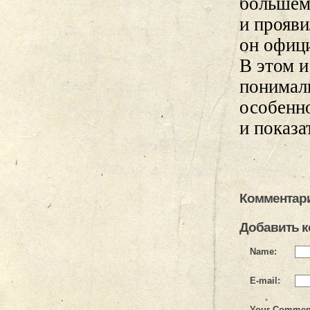
большему
и прояви
он офици
В этом и
понимали
особенн
и показа
Комментари
Добавить 
Name:
E-mail:
Your Commen