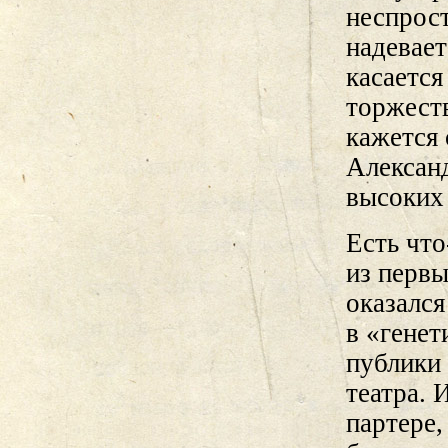
неспрост
надевает
касается
торжеств
кажется 
Александ
высоких 
Есть что
из первы
оказался
в «генет
публики 
театра. 
партере,