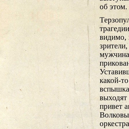
об этом.
Терзопул
трагедии
видимо,
зрители
мужчина
прикован
Уставивш
какой-то
вспышкам
выходят
привет а
Волковым
оркестра