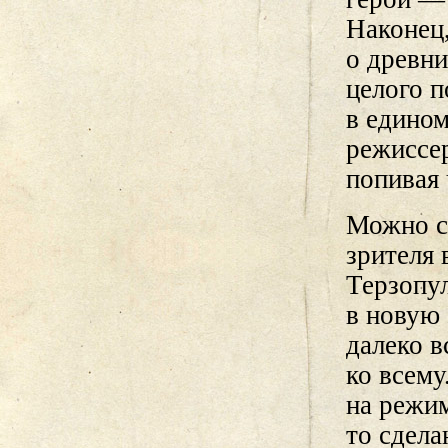
Наконец
о древни
целого п
в едином
режиссер
попивая 
Можно ск
зрителя 
Терзопул
в новую
далеко в
ко всему
на режим
то сдела