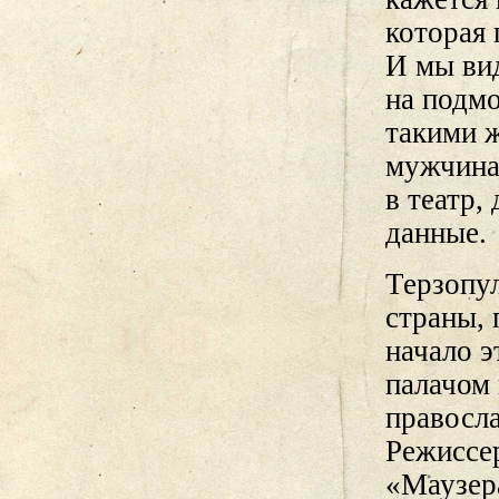
которая 
И мы вид
на подмо
такими 
мужчина
в театр,
данные.
Терзопул
страны,
начало э
палачом
правосл
Режиссер
«Маузера