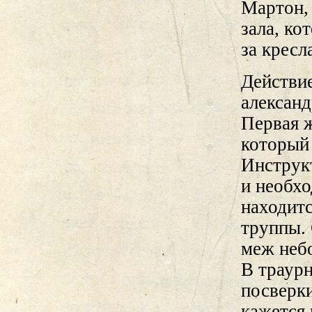
Мартон, 
зала, ко
за кресл
Действие
алексан
Первая ж
который 
Инструк
и необхо
находитс
труппы. 
меж небо
В траурн
посверк
кажется