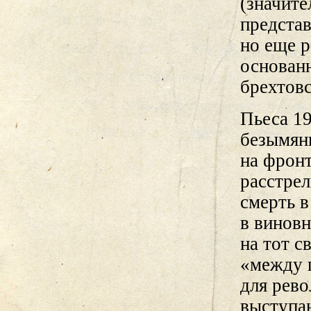
(значит
предста
но еще р
основан
брехтовс
Пьеса 19
безымянн
на фронт
расстрел
смерть в
в виновн
на тот с
«между п
для рево
выступа