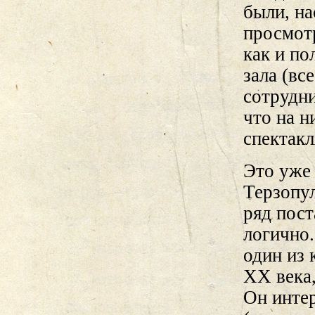
были, н
просмотр
как и по
зала (вс
сотрудни
что на н
спектакл
Это уже 
Терзопу
ряд пост
логично
один из
XX века,
Он инте