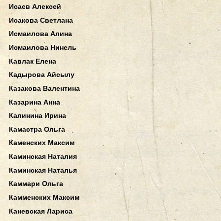
Исаев Алексей
Исакова Светлана
Исмаилова Алина
Исмаилова Нинель
Кавлак Елена
Кадырова Айсылу
Казакова Валентина
Казарина Анна
Калинина Ирина
Камастра Ольга
Каменских Максим
Каминская Наталия
Каминская Наталья
Каммари Ольга
Камменских Максим
Каневская Лариса