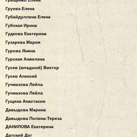
Груева Елена
Губайдуллина Елена
Губская Ирина
Гудкова Екатерина
Гузарева Мария
Гурова Янина
Гурская Анжелика
Гусев (младший) Виктор
Гусев Алексей
Гучмазова Лейла
Гучмазова Лейла
Гущина Анастасия
Давыдова Марина
Давыдова Полина-Тереза
ДАНИЛОВА Екатерина
Датский Дог