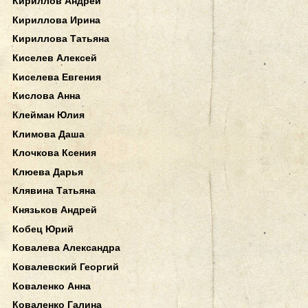
Кириллов Андрей
Кириллова Ирина
Кириллова Татьяна
Киселев Алексей
Киселева Евгения
Кислова Анна
Клейман Юлия
Климова Даша
Клочкова Ксения
Клюева Дарья
Клявина Татьяна
Князьков Андрей
Кобец Юрий
Ковалева Александра
Ковалевский Георгий
Коваленко Анна
Коваленко Галина