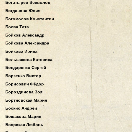
Богатырев Всеволод
Богданова Юлия
Богомолов Константин
Боева Тата
Бойков Александр
Бойкова Александра
Бойкова Ирина
Большакова Катерина
Бондаренко Сергей
Борзенко Виктор
Борисович Фёдор
Бороздинова Зоя
Бортновская Мария
Боскис Андрей
Бошакова Мария
Боярская Любовь