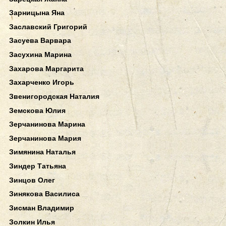
Зарницына Яна
Заславский Григорий
Засуева Варвара
Засухина Марина
Захарова Маргарита
Захарченко Игорь
Звенигородская Наталия
Земскова Юлия
Зерчанинова Марина
Зерчанинова Мария
Зимянина Наталья
Зиндер Татьяна
Зинцов Олег
Зинякова Василиса
Зисман Владимир
Золкин Илья