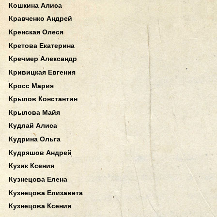
Кошкина Алиса
Кравченко Андрей
Кренская Олеся
Кретова Екатерина
Кречмер Александр
Кривицкая Евгения
Кросс Мария
Крылов Константин
Крылова Майя
Кудлай Алиса
Кудрина Ольга
Кудряшов Андрей
Кузик Ксения
Кузнецова Елена
Кузнецова Елизавета
Кузнецова Ксения