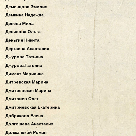
Деменцова Эмилия
Демкина Надежда
Денёва Мила
Денисова Ольга
Деньгин Никита
Дергаева Анастасия
Джурова Татьяна
ДжуроваТатьяна
Димант Марианна
Дитревская Марина
Дмитревская Марина
Дмитриев Олег
Дмитриевская Екатерина
Добрякова Елена
Долгошева Анастасия
Должанский Роман