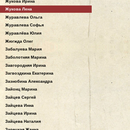
Жукова Ирина
Жукова Лена
Журавлева Ольга
Журавлева Софья
Журавлёва Юлия
Жюгжда Олег
Забалуева Мария
Заболотняя Марина
Завгородняя Ирина
Загвоздкина Екатерина
Зазнобина Александра
Зайонц Марина
Зайцев Сергей
Зайцева Инна
Зайцева Ирина
Зайцева Наталия
Зарецкая Жанна