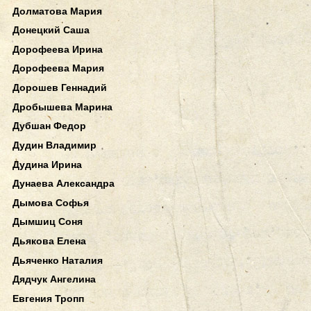
Долматова Мария
Донецкий Саша
Дорофеева Ирина
Дорофеева Мария
Дорошев Геннадий
Дробышева Марина
Дубшан Федор
Дудин Владимир
Дудина Ирина
Дунаева Александра
Дымова Софья
Дымшиц Соня
Дьякова Елена
Дьяченко Наталия
Дядчук Ангелина
Евгения Тропп