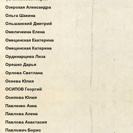
Озерская Александра
Ольга Шакина
Ольшанский Дмитрий
Омеличкина Елена
Омецинская Екатерина
Омецинская Катерина
Ординарцева Лиза
Орешко Дарья
Орлова Светлана
Осеева Юлия
ОСИПОВ Георгий
Осипова Юлия
Павленко Анна
Павлова Алена
Павлова Анастасия
Павлович Борис