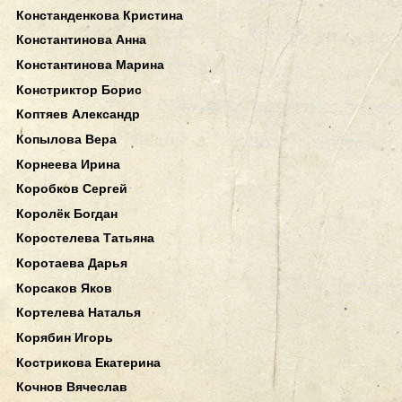
Констанденкова Кристина
Константинова Анна
Константинова Марина
Констриктор Борис
Коптяев Александр
Копылова Вера
Корнеева Ирина
Коробков Сергей
Королёк Богдан
Коростелева Татьяна
Коротаева Дарья
Корсаков Яков
Кортелева Наталья
Корябин Игорь
Кострикова Екатерина
Кочнов Вячеслав