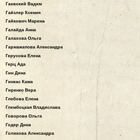
Гаевский Вадим
Гайзлер Ксения
Гайкович Марина
Галайда Анна
Галахова Ольга
Гармажапова Александра
Герусова Елена
Герц Ада
Гин Дина
Гинкас Кама
Гиренко Вера
Глебова Елена
Глембоцкая Владислава
Говорова Ольга
Годер Дина
Голикова Александра