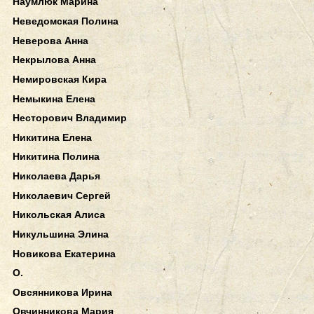
Наумлюк Марина
Неведомская Полина
Неверова Анна
Некрылова Анна
Немировская Кира
Немыкина Елена
Несторович Владимир
Никитина Елена
Никитина Полина
Николаева Дарья
Николаевич Сергей
Никольская Алиса
Никульшина Элина
Новикова Екатерина
О.
Овсянникова Ирина
Овчинникова Мария