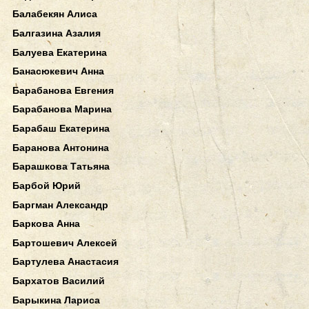
Балабекян Алиса
Балгазина Азалия
Балуева Екатерина
Банасюкевич Анна
Барабанова Евгения
Барабанова Марина
Барабаш Екатерина
Баранова Антонина
Барашкова Татьяна
Барбой Юрий
Баргман Александр
Баркова Анна
Бартошевич Алексей
Бартулева Анастасия
Бархатов Василий
Барыкина Лариса