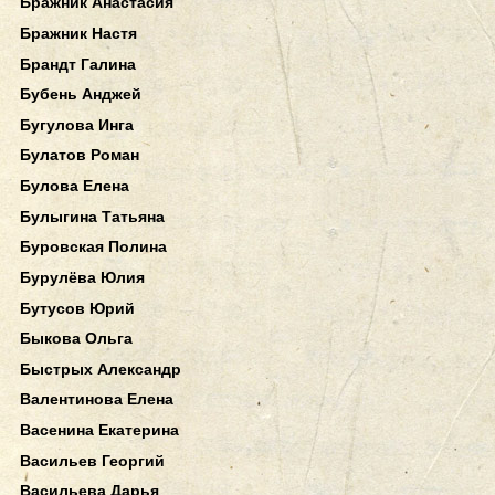
Бражник Анастасия
Бражник Настя
Брандт Галина
Бубень Анджей
Бугулова Инга
Булатов Роман
Булова Елена
Булыгина Татьяна
Буровская Полина
Бурулёва Юлия
Бутусов Юрий
Быкова Ольга
Быстрых Александр
Валентинова Елена
Васенина Екатерина
Васильев Георгий
Васильева Дарья