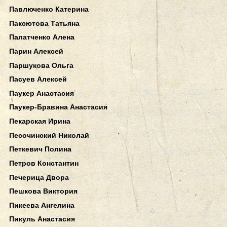
Павлюченко Катерина
Паксютова Татьяна
Палатченко Алена
Парин Алексей
Паршукова Ольга
Пасуев Алексей
Паукер Анастасия
Паукер-Бравина Анастасия
Пекарская Ирина
Песочинский Николай
Петкевич Полина
Петров Константин
Печерица Двора
Пешкова Виктория
Пикеева Ангелина
Пикуль Анастасия