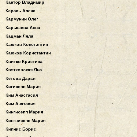
Кантор Владимир
Карась Алена
Кармунин Олег
Карышева Анна
Кацман Ляля
Каюков Константин
Каюков Корнстантин
Квитко Кристина
Квятковская Яна
Кетова Дарья
Кигисепп Мария
Ким Анастасия
Ким Анатасия
Кингисепп Мария
Кингнисепп Мария
Кипнис Борис