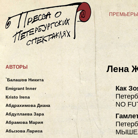
ПРЕМЬЕРЫ
Лена 
АВТОРЫ
`Балашов Никита
Как Зо
Emigrant Inner
Петерб
Kristo Irena
NO FU
Абдрахимова Диана
Абдуллаева Зара
Гамле
Абрамова Мария
Петерб
МЫШЕ
Абызова Лариса