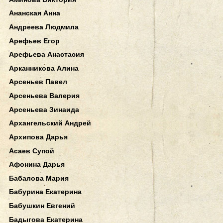
Ананская Анна
Андреева Людмила
Арефьев Егор
Арефьева Анастасия
Арканникова Алина
Арсеньев Павел
Арсеньева Валерия
Арсеньева Зинаида
Архангельский Андрей
Архипова Дарья
Асаев Супой
Афонина Дарья
Бабалова Мария
Бабурина Екатерина
Бабушкин Евгений
Бадыгова Екатерина