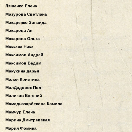
Ляшенко Елена
Мазурова Светлана
Макаренко Зинаида
Макарова Ая
Макарова Ольга
Маккена Ника
Максимов Андрей
Максимов Вадим
Макухина дарья
Малая Кристина
МалДадорок Пол
Маликов Евгений
Мамадназарбекова Камила
Мамчур Елена
Марина Дмитревская
Мария Фомина