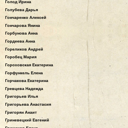
Голод Ирина
Голубева Дарья
Гончаренко Алексей
Гончарова Янина
Горбунова Анна
Гордеева Анна
Гореликов Андрей
Горобец Мария
Гороховская Екатерина
Горфункель Елена
Горчакова Екатерина
Гревцева Надежда
Григорьев Илья
Григорьева Анастасия
Григорян Анаит
Гриневецкий Евгений
Грищенко Елена