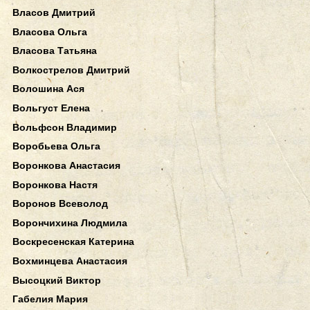
Власов Дмитрий
Власова Ольга
Власова Татьяна
Волкострелов Дмитрий
Волошина Ася
Вольгуст Елена
Вольфсон Владимир
Воробьева Ольга
Воронкова Анастасия
Воронкова Настя
Воронов Всеволод
Ворончихина Людмила
Воскресенская Катерина
Вохминцева Анастасия
Высоцкий Виктор
Габелия Мария