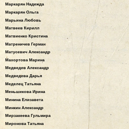
Маркарян Надежда
Маркарян Ольга
Марьина Любовь
Матвеев Кирилл
Матвиенко Кристина
Матреничев Герман
Матусевич Александр
Махортова Марина
Медведев Александр
Медведева Дарья
Меделец Татьяна
Меньшикова Ирина
Минина Елизавета
Минкин Александр
Мирзакеева Гульмира
Миронова Татьяна