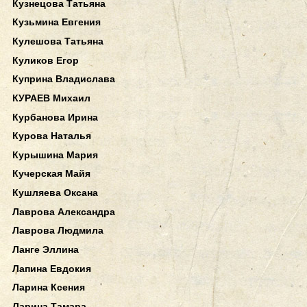
Кузнецова Татьяна
Кузьмина Евгения
Кулешова Татьяна
Куликов Егор
Куприна Владислава
КУРАЕВ Михаил
Курбанова Ирина
Курова Наталья
Курышина Мария
Кучерская Майя
Кушляева Оксана
Лаврова Александра
Лаврова Людмила
Ланге Эллина
Лапина Евдокия
Ларина Ксения
Ларина Тамара