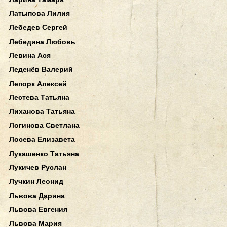
Латыпова Лилия
Лебедев Сергей
Лебедина Любовь
Левина Ася
Леденёв Валерий
Лепорк Алексей
Лестева Татьяна
Лиханова Татьяна
Логинова Светлана
Лосева Елизавета
Лукашенко Татьяна
Лукичев Руслан
Лучкин Леонид
Львова Дарина
Львова Евгения
Львова Мария