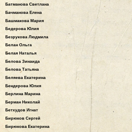
Батманова Светлана
Бачманова Елена
Башмакова Мария
Бедерова Юлия
Безрукова Людмила
Белан Ольга
Белая Наталья
Белова Зинаида
Белова Татьяна
Беляева Екатерина
Бендерова Юлия
Берлина Марина
Берман Николай
Бетхудов Игнат
Бирюков Сергей
Бирюкова Екатерина