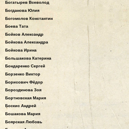
Богатырев Всеволод
Богданова Юлия
Богомолов Константин
Боева Тата
Бойков Александр
Бойкова Александра
Бойкова Ирина
Большакова Катерина
Бондаренко Сергей
Борзенко Виктор
Борисович Фёдор
Бороздинова Зоя
Бортновская Мария
Боскис Андрей
Бошакова Мария
Боярская Любовь