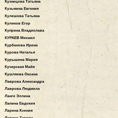
Кузнецова Татьяна
Кузьмина Евгения
Кулешова Татьяна
Куликов Егор
Куприна Владислава
КУРАЕВ Михаил
Курбанова Ирина
Курова Наталья
Курышина Мария
Кучерская Майя
Кушляева Оксана
Лаврова Александра
Лаврова Людмила
Ланге Эллина
Лапина Евдокия
Ларина Ксения
Ларина Тамара