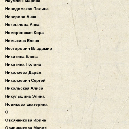
Наумлюк Марина
Неведомская Полина
Неверова Анна
Некрылова Анна
Немировская Кира
Немыкина Елена
Несторович Владимир
Никитина Елена
Никитина Полина
Николаева Дарья
Николаевич Сергей
Никольская Алиса
Никульшина Элина
Новикова Екатерина
О.
Овсянникова Ирина
Овчинникова Мария