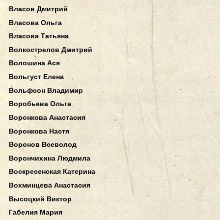
Власов Дмитрий
Власова Ольга
Власова Татьяна
Волкострелов Дмитрий
Волошина Ася
Вольгуст Елена
Вольфсон Владимир
Воробьева Ольга
Воронкова Анастасия
Воронкова Настя
Воронов Всеволод
Ворончихина Людмила
Воскресенская Катерина
Вохминцева Анастасия
Высоцкий Виктор
Габелия Мария