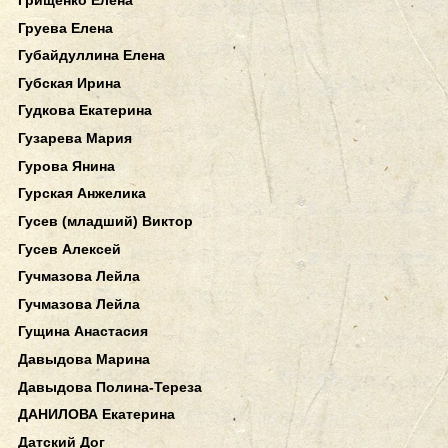
Груева Елена
Губайдуллина Елена
Губская Ирина
Гудкова Екатерина
Гузарева Мария
Гурова Янина
Гурская Анжелика
Гусев (младший) Виктор
Гусев Алексей
Гучмазова Лейла
Гучмазова Лейла
Гущина Анастасия
Давыдова Марина
Давыдова Полина-Тереза
ДАНИЛОВА Екатерина
Датский Дог