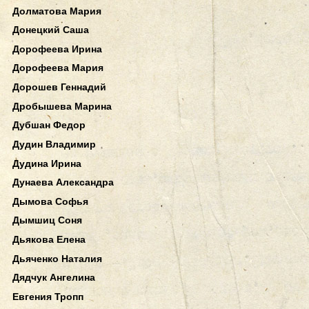
Долматова Мария
Донецкий Саша
Дорофеева Ирина
Дорофеева Мария
Дорошев Геннадий
Дробышева Марина
Дубшан Федор
Дудин Владимир
Дудина Ирина
Дунаева Александра
Дымова Софья
Дымшиц Соня
Дьякова Елена
Дьяченко Наталия
Дядчук Ангелина
Евгения Тропп