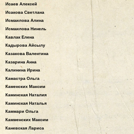
Исаев Алексей
Исакова Светлана
Исмаилова Алина
Исмаилова Нинель
Кавлак Елена
Кадырова Айсылу
Казакова Валентина
Казарина Анна
Калинина Ирина
Камастра Ольга
Каменских Максим
Каминская Наталия
Каминская Наталья
Каммари Ольга
Камменских Максим
Каневская Лариса