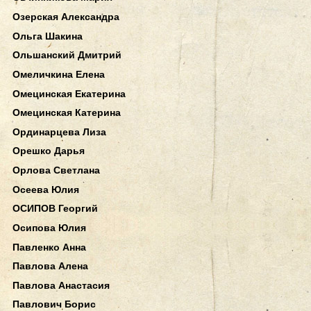
Озерская Александра
Ольга Шакина
Ольшанский Дмитрий
Омеличкина Елена
Омецинская Екатерина
Омецинская Катерина
Ординарцева Лиза
Орешко Дарья
Орлова Светлана
Осеева Юлия
ОСИПОВ Георгий
Осипова Юлия
Павленко Анна
Павлова Алена
Павлова Анастасия
Павлович Борис