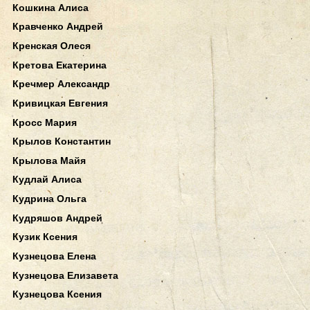
Кошкина Алиса
Кравченко Андрей
Кренская Олеся
Кретова Екатерина
Кречмер Александр
Кривицкая Евгения
Кросс Мария
Крылов Константин
Крылова Майя
Кудлай Алиса
Кудрина Ольга
Кудряшов Андрей
Кузик Ксения
Кузнецова Елена
Кузнецова Елизавета
Кузнецова Ксения