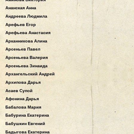
Ананская Анна
Андреева Людмила
Арефьев Егор
Арефьева Анастасия
Арканникова Алина
Арсеньев Павел
Арсеньева Валерия
Арсеньева Зинаида
Архангельский Андрей
Архипова Дарья
Асаев Супой
Афонина Дарья
Бабалова Мария
Бабурина Екатерина
Бабушкин Евгений
Бадыгова Екатерина