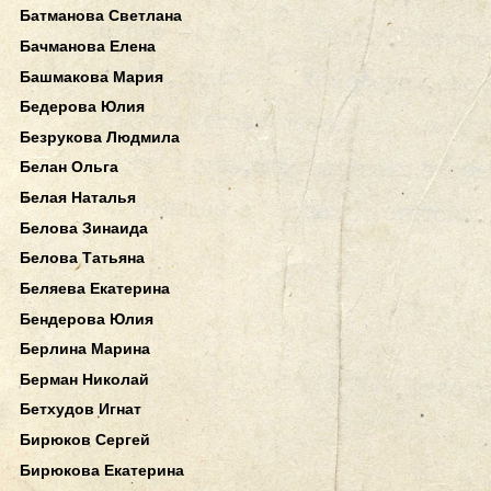
Батманова Светлана
Бачманова Елена
Башмакова Мария
Бедерова Юлия
Безрукова Людмила
Белан Ольга
Белая Наталья
Белова Зинаида
Белова Татьяна
Беляева Екатерина
Бендерова Юлия
Берлина Марина
Берман Николай
Бетхудов Игнат
Бирюков Сергей
Бирюкова Екатерина