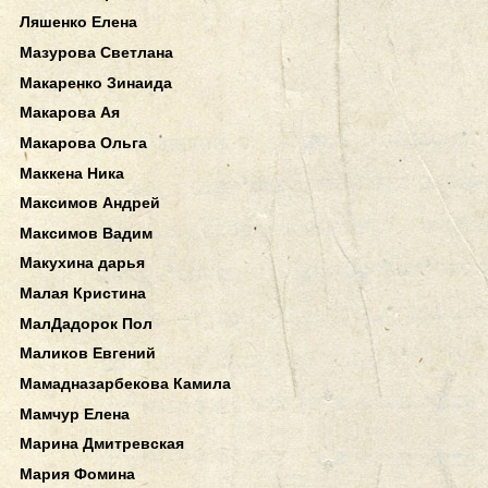
Ляшенко Елена
Мазурова Светлана
Макаренко Зинаида
Макарова Ая
Макарова Ольга
Маккена Ника
Максимов Андрей
Максимов Вадим
Макухина дарья
Малая Кристина
МалДадорок Пол
Маликов Евгений
Мамадназарбекова Камила
Мамчур Елена
Марина Дмитревская
Мария Фомина