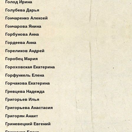
Голод Ирина
Голубева Дарья
Гончаренко Алексей
Гончарова Янина
Горбунова Анна
Гордеева Анна
Гореликов Андрей
Горобец Мария
Гороховская Екатерина
Горфункель Елена
Горчакова Екатерина
Гревцева Надежда
Григорьев Илья
Григорьева Анастасия
Григорян Анаит
Гриневецкий Евгений
Грищенко Елена