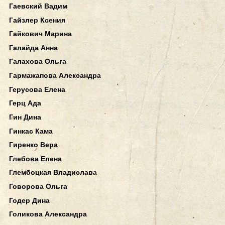
Гаевский Вадим
Гайзлер Ксения
Гайкович Марина
Галайда Анна
Галахова Ольга
Гармажапова Александра
Герусова Елена
Герц Ада
Гин Дина
Гинкас Кама
Гиренко Вера
Глебова Елена
Глембоцкая Владислава
Говорова Ольга
Годер Дина
Голикова Александра