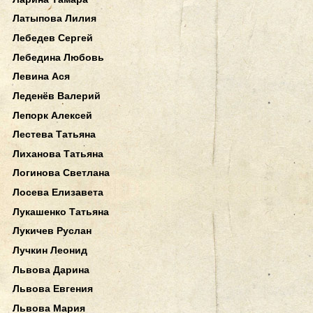
Латыпова Лилия
Лебедев Сергей
Лебедина Любовь
Левина Ася
Леденёв Валерий
Лепорк Алексей
Лестева Татьяна
Лиханова Татьяна
Логинова Светлана
Лосева Елизавета
Лукашенко Татьяна
Лукичев Руслан
Лучкин Леонид
Львова Дарина
Львова Евгения
Львова Мария