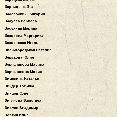
Зарницына Яна
Заславский Григорий
Засуева Варвара
Засухина Марина
Захарова Маргарита
Захарченко Игорь
Звенигородская Наталия
Земскова Юлия
Зерчанинова Марина
Зерчанинова Мария
Зимянина Наталья
Зиндер Татьяна
Зинцов Олег
Зинякова Василиса
Зисман Владимир
Золкин Илья