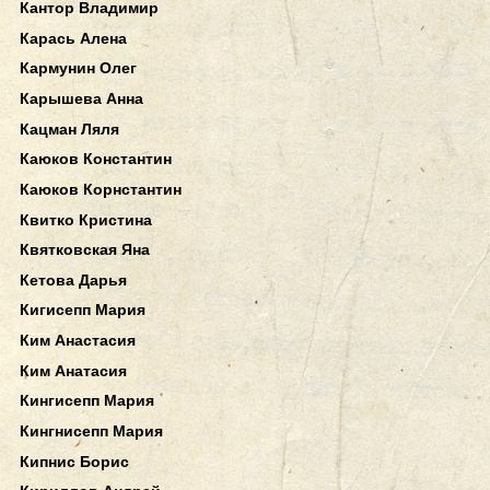
Кантор Владимир
Карась Алена
Кармунин Олег
Карышева Анна
Кацман Ляля
Каюков Константин
Каюков Корнстантин
Квитко Кристина
Квятковская Яна
Кетова Дарья
Кигисепп Мария
Ким Анастасия
Ким Анатасия
Кингисепп Мария
Кингнисепп Мария
Кипнис Борис