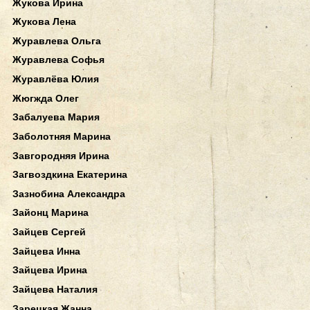
Жукова Ирина
Жукова Лена
Журавлева Ольга
Журавлева Софья
Журавлёва Юлия
Жюгжда Олег
Забалуева Мария
Заболотняя Марина
Завгородняя Ирина
Загвоздкина Екатерина
Зазнобина Александра
Зайонц Марина
Зайцев Сергей
Зайцева Инна
Зайцева Ирина
Зайцева Наталия
Зарецкая Жанна