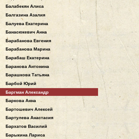
Балабекян Алиса
Балгазина Азалия
Балуева Екатерина
Банасюкевич Анна
Барабанова Евгения
Барабанова Марина
Барабаш Екатерина
Баранова Антонина
Барашкова Татьяна
Барбой Юрий
Баргман Александр
Баркова Анна
Бартошевич Алексей
Бартулева Анастасия
Бархатов Василий
Барыкина Лариса