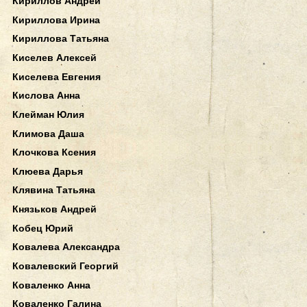
Кириллов Андрей
Кириллова Ирина
Кириллова Татьяна
Киселев Алексей
Киселева Евгения
Кислова Анна
Клейман Юлия
Климова Даша
Клочкова Ксения
Клюева Дарья
Клявина Татьяна
Князьков Андрей
Кобец Юрий
Ковалева Александра
Ковалевский Георгий
Коваленко Анна
Коваленко Галина