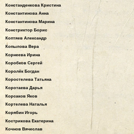
Констанденкова Кристина
Константинова Анна
Константинова Марина
Констриктор Борис
Коптяев Александр
Копылова Вера
Корнеева Ирина
Коробков Сергей
Королёк Богдан
Коростелева Татьяна
Коротаева Дарья
Корсаков Яков
Кортелева Наталья
Корябин Игорь
Кострикова Екатерина
Кочнов Вячеслав