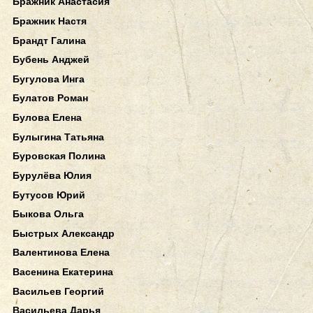
Бражник Анастасия
Бражник Настя
Брандт Галина
Бубень Анджей
Бугулова Инга
Булатов Роман
Булова Елена
Булыгина Татьяна
Буровская Полина
Бурулёва Юлия
Бутусов Юрий
Быкова Ольга
Быстрых Александр
Валентинова Елена
Васенина Екатерина
Васильев Георгий
Васильева Дарья