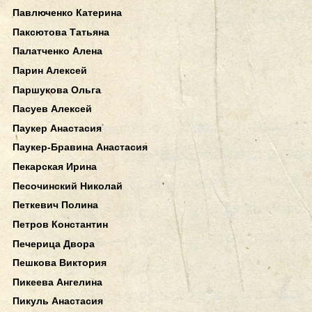
Павлюченко Катерина
Паксютова Татьяна
Палатченко Алена
Парин Алексей
Паршукова Ольга
Пасуев Алексей
Паукер Анастасия
Паукер-Бравина Анастасия
Пекарская Ирина
Песочинский Николай
Петкевич Полина
Петров Константин
Печерица Двора
Пешкова Виктория
Пикеева Ангелина
Пикуль Анастасия