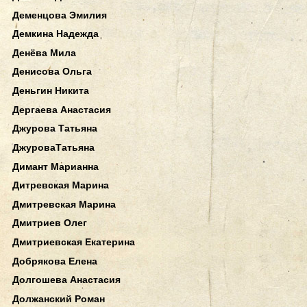
Деменцова Эмилия
Демкина Надежда
Денёва Мила
Денисова Ольга
Деньгин Никита
Дергаева Анастасия
Джурова Татьяна
ДжуроваТатьяна
Димант Марианна
Дитревская Марина
Дмитревская Марина
Дмитриев Олег
Дмитриевская Екатерина
Добрякова Елена
Долгошева Анастасия
Должанский Роман