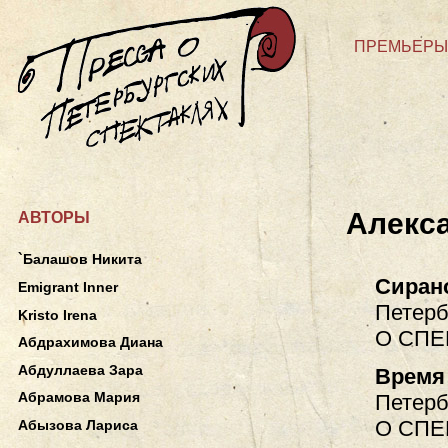
ПРЕМЬЕРЫ
Алекс
АВТОРЫ
`Балашов Никита
Сиран
Emigrant Inner
Петерб
Kristo Irena
О СПЕ
Абдрахимова Диана
Абдуллаева Зара
Время
Абрамова Мария
Петерб
О СПЕ
Абызова Лариса