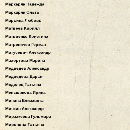
Маркарян Надежда
Маркарян Ольга
Марьина Любовь
Матвеев Кирилл
Матвиенко Кристина
Матреничев Герман
Матусевич Александр
Махортова Марина
Медведев Александр
Медведева Дарья
Меделец Татьяна
Меньшикова Ирина
Минина Елизавета
Минкин Александр
Мирзакеева Гульмира
Миронова Татьяна