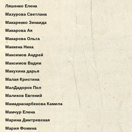
Ляшенко Елена
Мазурова Светлана
Макаренко Зинаида
Макарова Ая
Макарова Ольга
Маккена Ника
Максимов Андрей
Максимов Вадим
Макухина дарья
Малая Кристина
МалДадорок Пол
Маликов Евгений
Мамадназарбекова Камила
Мамчур Елена
Марина Дмитревская
Мария Фомина