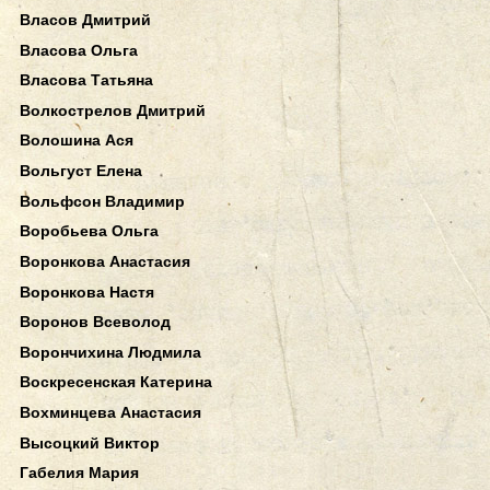
Власов Дмитрий
Власова Ольга
Власова Татьяна
Волкострелов Дмитрий
Волошина Ася
Вольгуст Елена
Вольфсон Владимир
Воробьева Ольга
Воронкова Анастасия
Воронкова Настя
Воронов Всеволод
Ворончихина Людмила
Воскресенская Катерина
Вохминцева Анастасия
Высоцкий Виктор
Габелия Мария