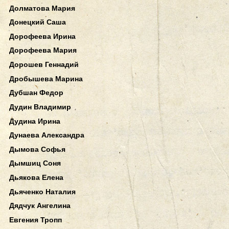
Долматова Мария
Донецкий Саша
Дорофеева Ирина
Дорофеева Мария
Дорошев Геннадий
Дробышева Марина
Дубшан Федор
Дудин Владимир
Дудина Ирина
Дунаева Александра
Дымова Софья
Дымшиц Соня
Дьякова Елена
Дьяченко Наталия
Дядчук Ангелина
Евгения Тропп