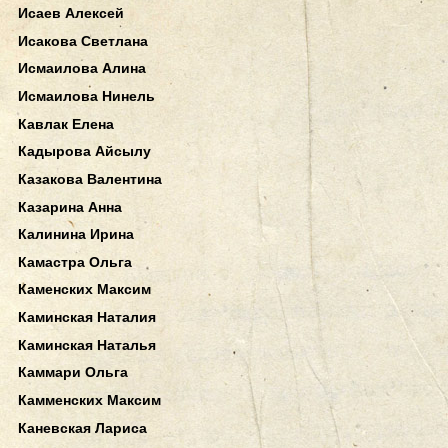
Исаев Алексей
Исакова Светлана
Исмаилова Алина
Исмаилова Нинель
Кавлак Елена
Кадырова Айсылу
Казакова Валентина
Казарина Анна
Калинина Ирина
Камастра Ольга
Каменских Максим
Каминская Наталия
Каминская Наталья
Каммари Ольга
Камменских Максим
Каневская Лариса