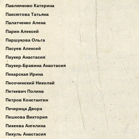
Павлюченко Катерина
Паксютова Татьяна
Палатченко Алена
Парин Алексей
Паршукова Ольга
Пасуев Алексей
Паукер Анастасия
Паукер-Бравина Анастасия
Пекарская Ирина
Песочинский Николай
Петкевич Полина
Петров Константин
Печерица Двора
Пешкова Виктория
Пикеева Ангелина
Пикуль Анастасия