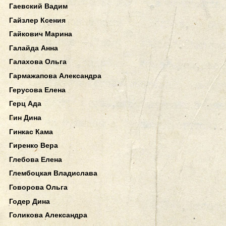
Гаевский Вадим
Гайзлер Ксения
Гайкович Марина
Галайда Анна
Галахова Ольга
Гармажапова Александра
Герусова Елена
Герц Ада
Гин Дина
Гинкас Кама
Гиренко Вера
Глебова Елена
Глембоцкая Владислава
Говорова Ольга
Годер Дина
Голикова Александра