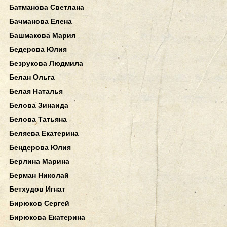
Батманова Светлана
Бачманова Елена
Башмакова Мария
Бедерова Юлия
Безрукова Людмила
Белан Ольга
Белая Наталья
Белова Зинаида
Белова Татьяна
Беляева Екатерина
Бендерова Юлия
Берлина Марина
Берман Николай
Бетхудов Игнат
Бирюков Сергей
Бирюкова Екатерина