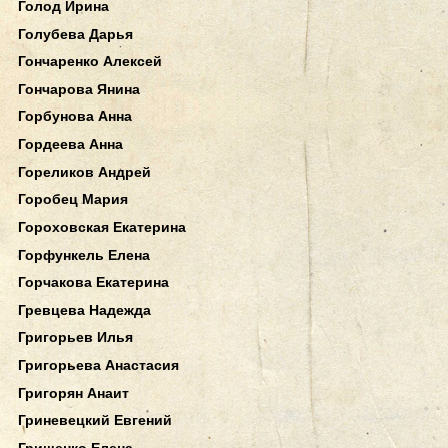
Голод Ирина
Голубева Дарья
Гончаренко Алексей
Гончарова Янина
Горбунова Анна
Гордеева Анна
Гореликов Андрей
Горобец Мария
Гороховская Екатерина
Горфункель Елена
Горчакова Екатерина
Гревцева Надежда
Григорьев Илья
Григорьева Анастасия
Григорян Анаит
Гриневецкий Евгений
Грищенко Елена