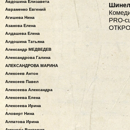
Авдошина Елизавета
Шинел
Авраменко Евгений
Комеди
Агишева Нина
PRO-сц
Азанова Елена
ОТКРО
Алдашева Елена
Алдошина Татьяна
Александр МЕДВЕДЕВ
Александрова Галина
АЛЕКСАНДРОВА МАРИНА
Алексеев Антон
Алексеев Павел
Алексеева Александра
Алексеева Елена
Алексеева Ирина
Аловерт Нина
Алпатова Ирина
Аминова Виктория