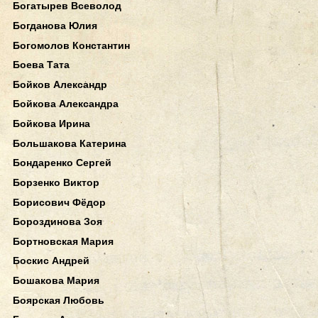
Богатырев Всеволод
Богданова Юлия
Богомолов Константин
Боева Тата
Бойков Александр
Бойкова Александра
Бойкова Ирина
Большакова Катерина
Бондаренко Сергей
Борзенко Виктор
Борисович Фёдор
Бороздинова Зоя
Бортновская Мария
Боскис Андрей
Бошакова Мария
Боярская Любовь