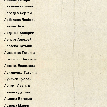
Латыпова Лилия
Лебедев Сергей
Лебедина Любовь
Левина Ася
Леденёв Валерий
Лепорк Алексей
Лестева Татьяна
Лиханова Татьяна
Логинова Светлана
Лосева Елизавета
Лукашенко Татьяна
Лукичев Руслан
Лучкин Леонид
Львова Дарина
Львова Евгения
Львова Мария