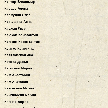
Кантор Владимир
Карась Алена
Кармунин Олег
Карышева Анна
Кацман Ляля
Каюков Константин
Каюков Корнстантин
Квитко Кристина
Квятковская Яна
Кетова Дарья
Кигисепп Мария
Ким Анастасия
Ким Анатасия
Кингисепп Мария
Кингнисепп Мария
Кипнис Борис