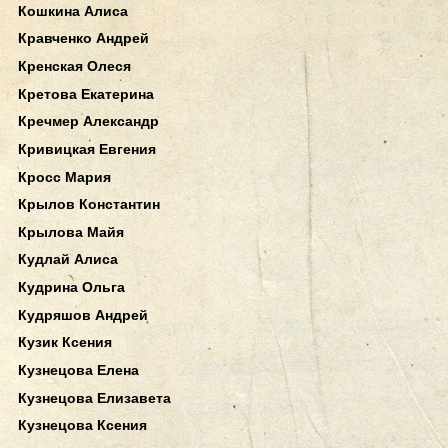
Кошкина Алиса
Кравченко Андрей
Кренская Олеся
Кретова Екатерина
Кречмер Александр
Кривицкая Евгения
Кросс Мария
Крылов Константин
Крылова Майя
Кудлай Алиса
Кудрина Ольга
Кудряшов Андрей
Кузик Ксения
Кузнецова Елена
Кузнецова Елизавета
Кузнецова Ксения