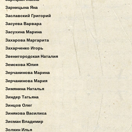
Зарницына Яна
Заславский Григорий
Засуева Варвара
Засухина Марина
Захарова Маргарита
Захарченко Игорь
Звенигородская Наталия
Земскова Юлия
Зерчанинова Марина
Зерчанинова Мария
Зимянина Наталья
Зиндер Татьяна
Зинцов Олег
Зинякова Василиса
Зисман Владимир
Золкин Илья