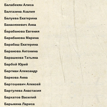
Балабекян Алиса
Балгазина Азалия
Балуева Екатерина
Банасюкевич Анна
Барабанова Евгения
Барабанова Марина
Барабаш Екатерина
Баранова Антонина
Барашкова Татьяна
Барбой Юрий
Баргман Александр
Баркова Анна
Бартошевич Алексей
Бартулева Анастасия
Бархатов Василий
Барыкина Лариса