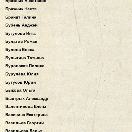
Бражник Анастасия
Бражник Настя
Брандт Галина
Бубень Анджей
Бугулова Инга
Булатов Роман
Булова Елена
Булыгина Татьяна
Буровская Полина
Бурулёва Юлия
Бутусов Юрий
Быкова Ольга
Быстрых Александр
Валентинова Елена
Васенина Екатерина
Васильев Георгий
Васильева Дарья