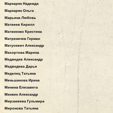
Маркарян Надежда
Маркарян Ольга
Марьина Любовь
Матвеев Кирилл
Матвиенко Кристина
Матреничев Герман
Матусевич Александр
Махортова Марина
Медведев Александр
Медведева Дарья
Меделец Татьяна
Меньшикова Ирина
Минина Елизавета
Минкин Александр
Мирзакеева Гульмира
Миронова Татьяна