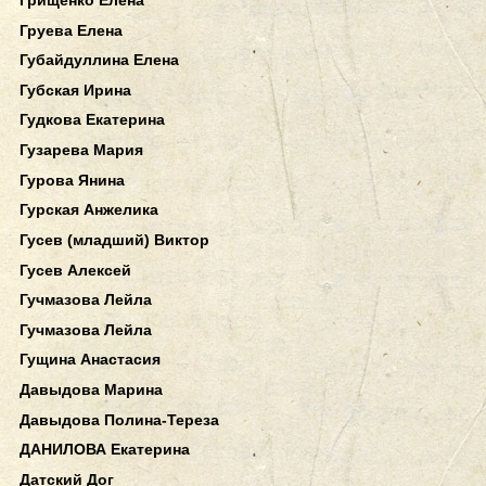
Груева Елена
Губайдуллина Елена
Губская Ирина
Гудкова Екатерина
Гузарева Мария
Гурова Янина
Гурская Анжелика
Гусев (младший) Виктор
Гусев Алексей
Гучмазова Лейла
Гучмазова Лейла
Гущина Анастасия
Давыдова Марина
Давыдова Полина-Тереза
ДАНИЛОВА Екатерина
Датский Дог