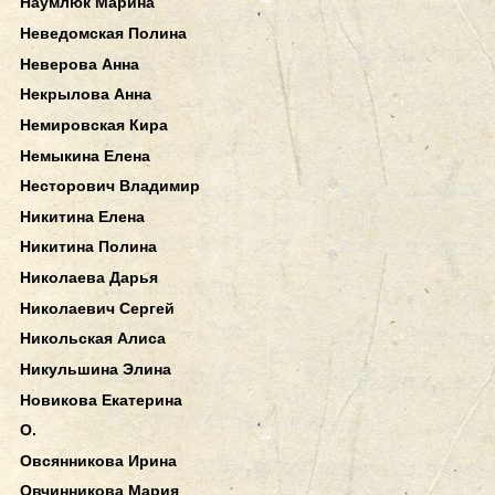
Наумлюк Марина
Неведомская Полина
Неверова Анна
Некрылова Анна
Немировская Кира
Немыкина Елена
Несторович Владимир
Никитина Елена
Никитина Полина
Николаева Дарья
Николаевич Сергей
Никольская Алиса
Никульшина Элина
Новикова Екатерина
О.
Овсянникова Ирина
Овчинникова Мария