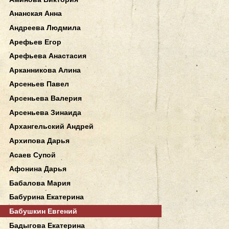
Ананская Анна
Андреева Людмила
Арефьев Егор
Арефьева Анастасия
Арканникова Алина
Арсеньев Павел
Арсеньева Валерия
Арсеньева Зинаида
Архангельский Андрей
Архипова Дарья
Асаев Супой
Афонина Дарья
Бабалова Мария
Бабурина Екатерина
Бабушкин Евгений
Бадыгова Екатерина