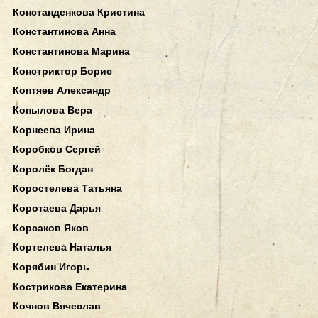
Констанденкова Кристина
Константинова Анна
Константинова Марина
Констриктор Борис
Коптяев Александр
Копылова Вера
Корнеева Ирина
Коробков Сергей
Королёк Богдан
Коростелева Татьяна
Коротаева Дарья
Корсаков Яков
Кортелева Наталья
Корябин Игорь
Кострикова Екатерина
Кочнов Вячеслав