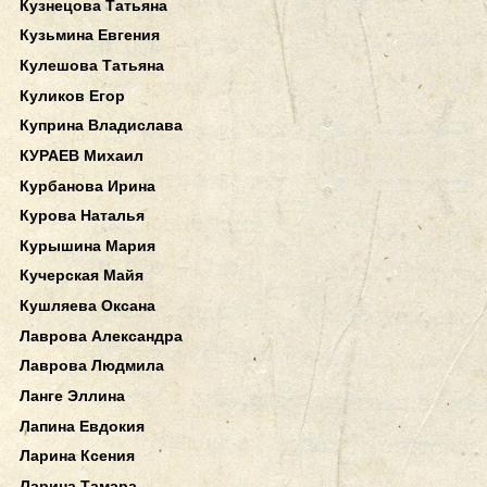
Кузнецова Татьяна
Кузьмина Евгения
Кулешова Татьяна
Куликов Егор
Куприна Владислава
КУРАЕВ Михаил
Курбанова Ирина
Курова Наталья
Курышина Мария
Кучерская Майя
Кушляева Оксана
Лаврова Александра
Лаврова Людмила
Ланге Эллина
Лапина Евдокия
Ларина Ксения
Ларина Тамара