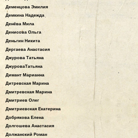
Деменцова Эмилия
Демкина Надежда
Денёва Мила
Денисова Ольга
Деньгин Никита
Дергаева Анастасия
Джурова Татьяна
ДжуроваТатьяна
Димант Марианна
Дитревская Марина
Дмитревская Марина
Дмитриев Олег
Дмитриевская Екатерина
Добрякова Елена
Долгошева Анастасия
Должанский Роман