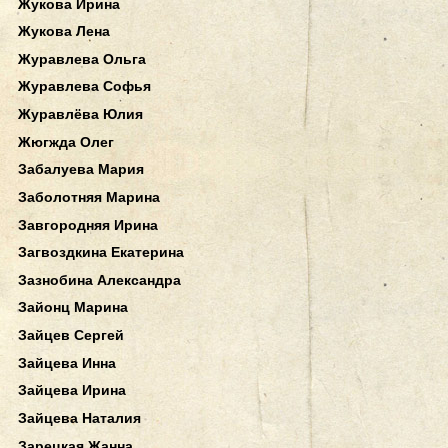
Жукова Ирина
Жукова Лена
Журавлева Ольга
Журавлева Софья
Журавлёва Юлия
Жюгжда Олег
Забалуева Мария
Заболотняя Марина
Завгородняя Ирина
Загвоздкина Екатерина
Зазнобина Александра
Зайонц Марина
Зайцев Сергей
Зайцева Инна
Зайцева Ирина
Зайцева Наталия
Зарецкая Жанна