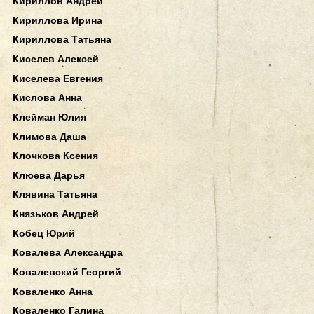
Кириллов Андрей
Кириллова Ирина
Кириллова Татьяна
Киселев Алексей
Киселева Евгения
Кислова Анна
Клейман Юлия
Климова Даша
Клочкова Ксения
Клюева Дарья
Клявина Татьяна
Князьков Андрей
Кобец Юрий
Ковалева Александра
Ковалевский Георгий
Коваленко Анна
Коваленко Галина