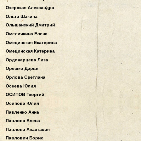
Озерская Александра
Ольга Шакина
Ольшанский Дмитрий
Омеличкина Елена
Омецинская Екатерина
Омецинская Катерина
Ординарцева Лиза
Орешко Дарья
Орлова Светлана
Осеева Юлия
ОСИПОВ Георгий
Осипова Юлия
Павленко Анна
Павлова Алена
Павлова Анастасия
Павлович Борис