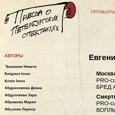
ПРЕМЬЕРЫ
Евген
АВТОРЫ
`Балашов Никита
Москв
Emigrant Inner
PRO-сц
Kristo Irena
БРЕД 
Абдрахимова Диана
Абдуллаева Зара
Смерт
Абрамова Мария
PRO-сц
ВОПЛ
Абызова Лариса