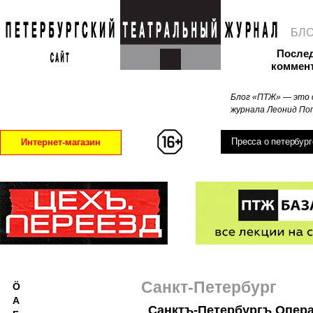
БЛ
После
коммен
Блог «ПТЖ» — это 
журнала Леонид Поп
Пресса о петербург
Интернет-магазин
Санкт-Петербург
Ö
А
Санктъ-Петербургъ Опер