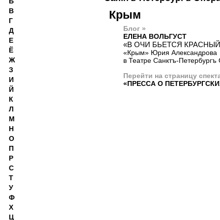
Б
В
Крым
Г
Блог »
Д
ЕЛЕНА ВОЛЬГУСТ
Е
«В ОЧИ БЬЕТСЯ КРАСНЫЙ
Ё
«Крым» Юрия Александрова
Ж
в Театре Санктъ-Петербургъ
З
Перейти на страницу спект
И
«ПРЕССА О ПЕТЕРБУРГСКИ
Й
К
Л
М
Н
О
П
Р
С
Т
У
Ф
Х
Ц