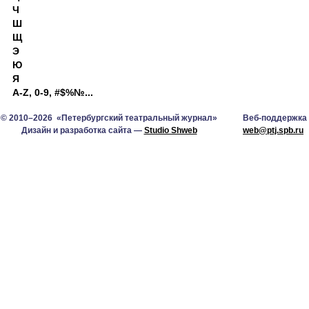
Ч
Ш
Щ
Э
Ю
Я
A-Z, 0-9, #$%№...
© 2010–2026 «Петербургский театральный журнал»
Веб-поддержка
Дизайн и разработка сайта —
Studio Shweb
web@ptj.spb.ru