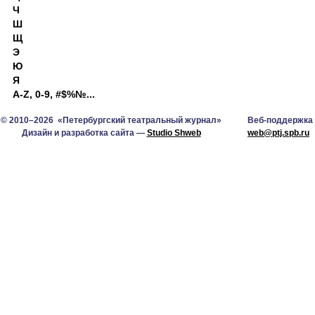
Ч
Ш
Щ
Э
Ю
Я
A-Z, 0-9, #$%№...
© 2010–2026 «Петербургский театральный журнал»
Веб-поддержка
Дизайн и разработка сайта —
Studio Shweb
web@ptj.spb.ru