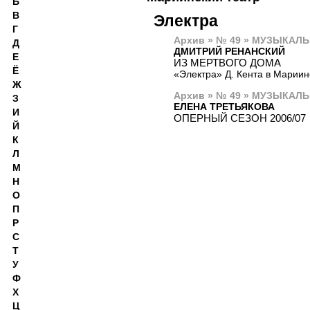
Б
В
Электра
Г
Архив » № 49 » МУЗЫКАЛЬ
Д
ДМИТРИЙ РЕНАНСКИЙ
Е
ИЗ МЕРТВОГО ДОМА
Ё
«Электра» Д. Кента в Мариин
Ж
Архив » № 49 » МУЗЫКАЛЬ
З
ЕЛЕНА ТРЕТЬЯКОВА
И
ОПЕРНЫЙ СЕЗОН 2006/07
Й
К
Л
М
Н
О
П
Р
С
Т
У
Ф
Х
Ц