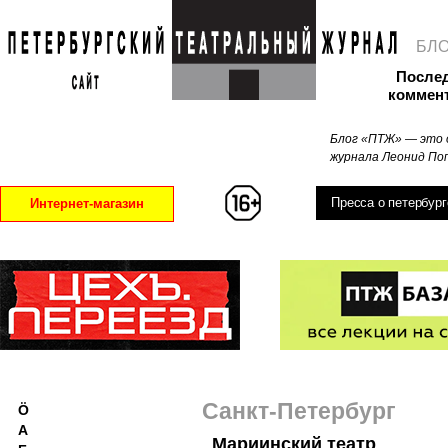
БЛ
После
коммен
Блог «ПТЖ» — это 
журнала Леонид Поп
Пресса о петербург
Интернет-магазин
Санкт-Петербург
Ö
А
Мариинский театр