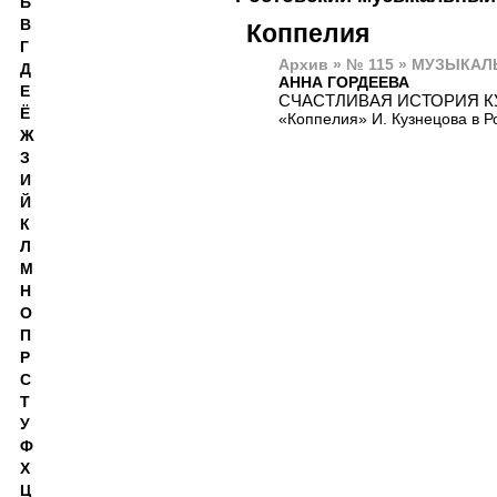
Б
В
Коппелия
Г
Архив » № 115 » МУЗЫКАЛ
Д
АННА ГОРДЕЕВА
Е
СЧАСТЛИВАЯ ИСТОРИЯ К
Ё
«Коппелия» И. Кузнецова в Р
Ж
З
И
Й
К
Л
М
Н
О
П
Р
С
Т
У
Ф
Х
Ц