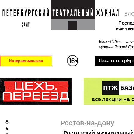
БЛ
После
коммен
Блог «ПТЖ» — это 
журнала Леонид Поп
Пресса о петербург
Интернет-магазин
Ростов-на-Дону
Ö
А
Ростовский музыкальный