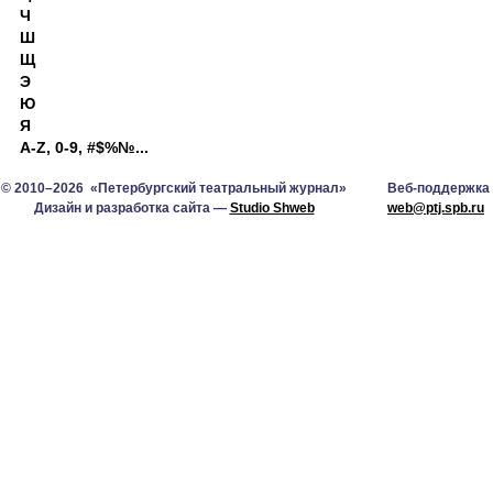
Ч
Ш
Щ
Э
Ю
Я
A-Z, 0-9, #$%№...
© 2010–2026 «Петербургский театральный журнал»
Веб-поддержка
Дизайн и разработка сайта —
Studio Shweb
web@ptj.spb.ru