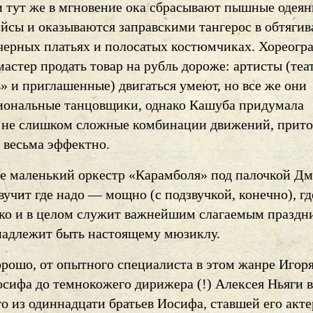
и тут же в мгновение ока сбрасывают пышные одеян
ейсы и оказываются заправскими тангерос в обтяг
черных платьях и полосатых костюмчиках. Хореогр
стер продать товар на рубль дороже: артисты (теа
» и приглашенные) двигаться умеют, но все же они
иональные танцовщики, однако Кашуба придумала
 не слишком сложные комбинации движений, прит
 весьма эффектно.
же маленький оркестр «Карамболя» под палочкой Д
вучит где надо — мощно (с подзвучкой, конечно), гд
ко и в целом служит важнейшим слагаемым праздн
надлежит быть настоящему мюзиклу.
орошо, от опытного специалиста в этом жанре Игор
сифа до темнокожего дирижера (!) Алексея Ньяги в
о из одиннадцати братьев Иосифа, ставшей его акт