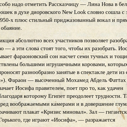
собо надо отметить Рассказчицу — Лина Нова в бе
рошек в духе диоровского New Look словно сошла с 
1950-х плюс стильный приджазованный вокал и пря
 обаяние.
икция абсолютно всех участников позволяет разобр
о — а эти слова стоят того, чтобы их разобрать. Ио
вает фараоновский сон насчет семи тучных и тощи
ствлены большими игрушечными коровами, которы
роносят разнообразно занятые в спектакле дети из 
»). Фараон — высоченный Мохамед Абдель Фатта
начает Иосифа правителем, поет про то, как удачен
благодаря которому Египет преодолеет трудности. 
еред воображаемыми камерами и в довершение глу
орачивают плакат «Кризис миновал». Зал — гигантс
Горького, где играют «Иосифа», — разражается