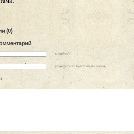
тами.
и (0)
комментарий
(required)
(required) (не будет опубликован)
t