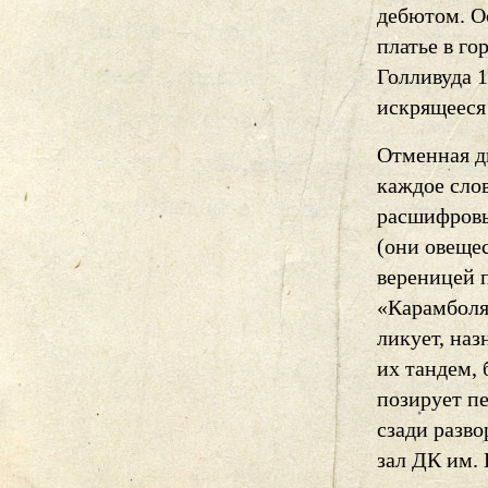
дебютом. О
платье в го
Голливуда 
искрящееся
Отменная д
каждое слов
расшифровы
(они овеще
вереницей п
«Карамболя
ликует, наз
их тандем, 
позирует п
сзади разв
зал ДК им. 