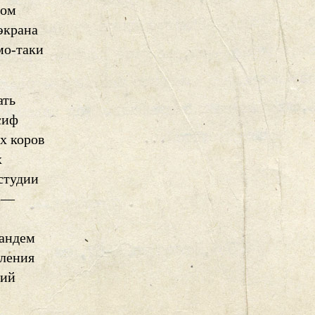
лом
экрана
мо-таки
ать
сиф
х коров
х
студии
х —
Тандем
мления
кий