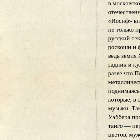
в московск
отечествен
«Иосиф» вп
не только п
русский те
роскоши и 
ведь земля
задник и к
разве что 
металличес
поднимаясь
которые, в
музыки. Та
Уэббера пр
танго — пе
цветов, му