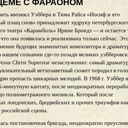
ДЕМЕ С ФАРАОНОМ
вить мюзикл Уэббера и Тима Райса «Иосиф и его
ый плащ снов» принадлежит худруку петербургског
го театра «Карамболь» Ирине Брондз — и остается 
 что она появилась и реализована только сейчас. Эт
инение будущих знаменитых композитора и драмату
в нашем сознании где-то позади великих уэбберовс
esus Christ Superstar незаслуженно: самый драмату
увлекательный ветхозаветный сюжет породил в голо
дрю пропасть шикарных мелодий. В 1968 г. Уэббер 
5-минутную кантату, после неоднократных перерабо
 до полнометражного мюзикла. Который после
ых лондонских, бродвейских и прочих триумфов на
о российской сцены.
лась постановочная бригада, неоднократно преуспе