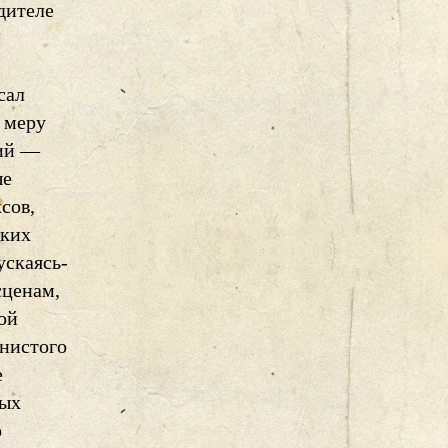
дителе
сал
 меру
ций —
ые
сов,
гких
ускаясь-
сценам,
ой
нистого
е
ных
о