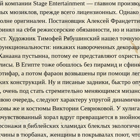
ой компании Stage Entertainment — главном произво
ных мюзиклов, прежде всего лицензионных. Однако
олне оригинален. Постановщик Алексей Франдетти
ринял на себя режиссерские обязанности, но и напи
кст. Художник Тимофей Рябушинский нашел точную
функциональности: никаких навороченных декора
 Ханаана пустынна, потому ее представляют охрист
улисы. В Египте тоже обошлось без пирамид и сфинк
Потифар, а потом фараон возвышены при помощи ле
ких конструкций. Ну и писаные задники, быстро оп
, очень под стать стремительно меняющимся мизан
 свою очередь, следуют характеру упругой динамичн
ковы же и костюмы Виктории Севрюковой. У хулига
очувствованный хорал вдруг превращается в знойно
рсонажи в библейских хламидах блеклых экологич
жчины в тюрбанах, женщины в покрывалах поют, чт