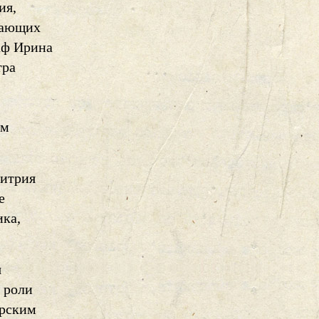
ия,
ивающих
аф Ирина
тра
ом
митрия
е
ика,
я
 роли
ерским