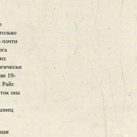
о
только
о почти
рга
ких
ргически
ве 19-
и Райс
ток она
конец
вшая