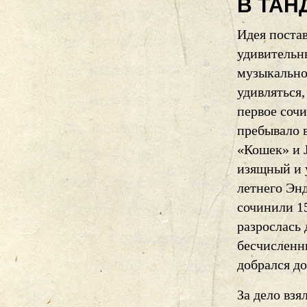
В ТАН
Идея поста
удивительн
музыкально
удивляться,
первое соч
пребывало 
«Кошек» и J
изящный и 
летнего Эн
сочинили 1
разрослась
бесчисленн
добрался д
За дело взя