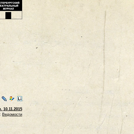
ontakte
LiveJournal
Мой
LiveInternet
Мир
 10.11.2015
:
Ведомости