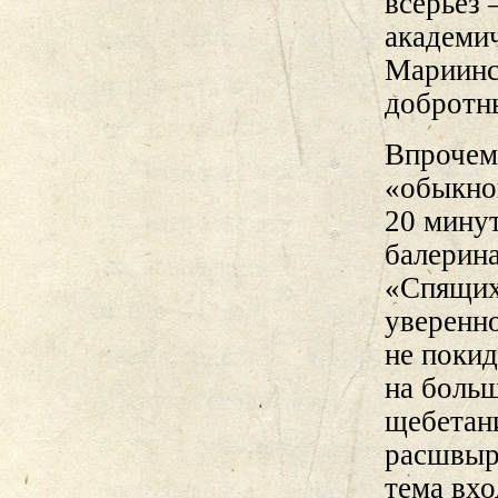
всерьез 
академи
Мариинс
добротн
Впрочем
«обыкнов
20 минут
балерина
«Спящих 
уверенно
не покид
на боль
щебетани
расшвыр
тема вхо