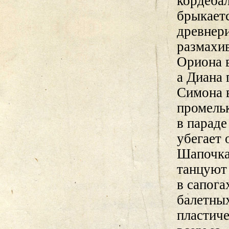
кордебал
брыкает
древнери
размахи
Ориона в
а Диана 
Симона 
промель
в парад
убегает 
Шапочка 
танцуют
в сапога
балетны
пластич