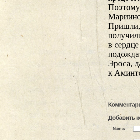
Поэтому 
Мариинск
Пришли, 
получили
в сердц
подождат
Эроса, д
к Аминт
Комментари
Добавить 
Name: