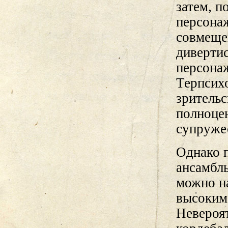
затем, п
персонаж
совмещен
дивертис
персонаж
Терпсихо
зрительс
полноце
супружес
Однако 
ансамбль
можно н
высоким
Невероя