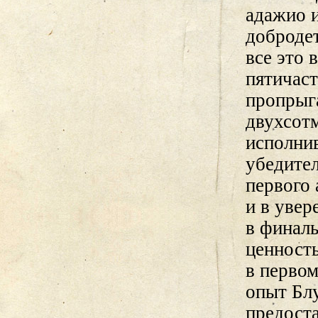
адажио 
доброде
все это 
пятичаст
пропрыг
двухсот
исполни
убедител
первого 
и в увер
в финал
ценность
в первом
опыт Бл
предоста