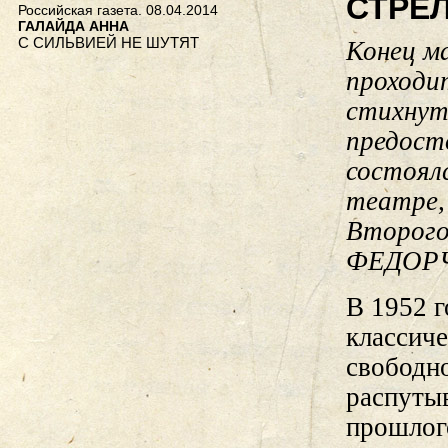
СТРЕ
Российская газета. 08.04.2014
ГАЛАЙДА АННА
С СИЛЬВИЕЙ НЕ ШУТЯТ
Конец м
проходи
стихнут
предост
состоял
театре,
Второго
ФЕДОР
В 1952 
классиче
свободн
распутыв
прошлого