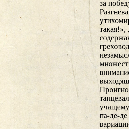
за побед
Разгнев
утихоми
такая!»,
содержан
грехово
незамыс
множеств
внимани
выходящ
Проигно
танцева
учащему
па-де-де
вариаци