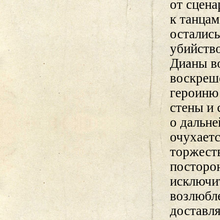
от сцена
к танца
остались
убийств
Дианы во
воскреш
героиню
стены и 
о дальне
очухаетс
торжеств
посторо
исключит
возлюбле
доставл