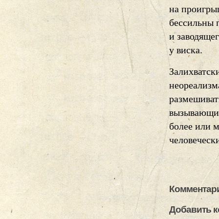
на проигры
бессильны 
и заводяще
у виска.
Залихватски
неореализм
размешиват
вызывающих
более или м
человечески
Комментари
Добавить 