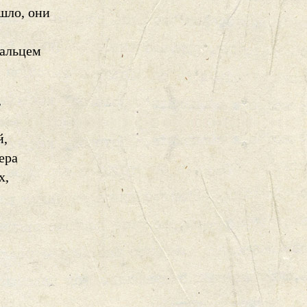
шло, они
пальцем
,
й,
ера
х,