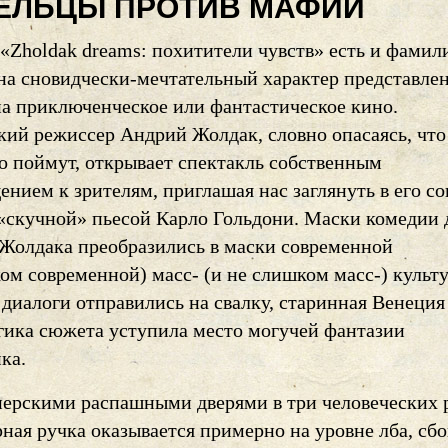
ЕЛЬЦЫ ПРОТИВ МАФИИ
«Zholdak dreams: похитители чувств» есть и фамил
 на сновидчески-мечтательный характер представлен
на приключенческое или фантастическое кино.
кий режиссер Андрий Жолдак, словно опасаясь, что
о поймут, открывает спектакль собственным
нием к зрителям, приглашая нас заглянуть в его со
«скучной» пьесой Карло Гольдони. Маски комедии 
е Жолдака преобразились в маски современной
ом современной) масс- (и не слишком масс-) культ
диалоги отправились на свалку, старинная Венеция
огика сюжета уступила место могучей фантазии
ка.
перскими распашными дверями в три человеческих р
рная ручка оказывается примерно на уровне лба, сб