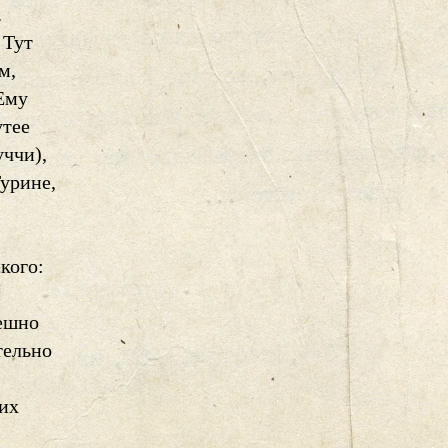
.
 Тут
м,
 Ему
утее
ччи),
Турине,
кого:
и
пешно
тельно
них