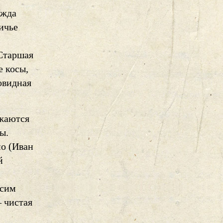
ужда
ичье
Старшая
е косы,
овидная
ажаются
ы.
ио (Иван
й
ксим
 чистая