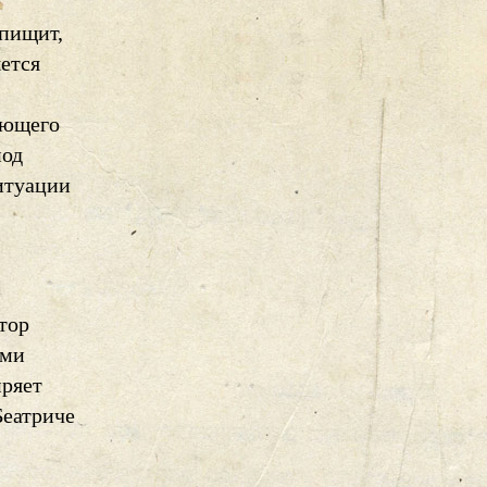
 пищит,
яется
ующего
под
итуации
тор
ами
иряет
Беатриче