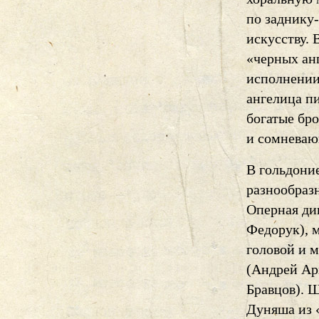
по заднику-
искусству. 
«черных ан
исполнении
ангелица п
богатые бр
и сомневаю
В гольдоние
разнообраз
Оперная ди
Федорук), 
головой и 
(Андрей Ар
Бравцов). 
Дуняша из 