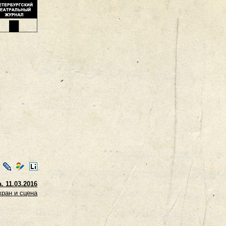
ontakte
LiveJournal
Мой
LiveInternet
Мир
. 11.03.2016
кран и сцена