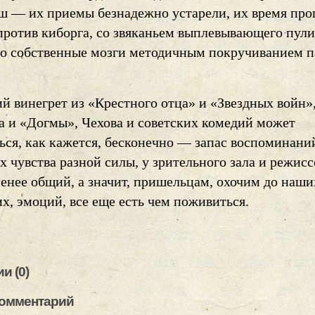
ш — их приемы безнадежно устарели, их время про
против киборга, со звяканьем выплевывающего пули
го собственные мозги методичным покручиванием 
й винегрет из «Крестного отца» и «Звездных войн»
а и «Догмы», Чехова и советских комедий может
ься, как кажется, бесконечно — запас воспоминани
 чувства разной силы, у зрительного зала и режисс
енее общий, а значит, пришельцам, охочим до наши
х, эмоций, все еще есть чем поживиться.
и (0)
комментарий