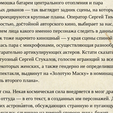
рмошка батареи центрального отопления и пара
ых диванов — так выглядит задник сцены, на котор
проецируются крупные планы. Оператор Сергей Ти
остью, достойной авторского кино, выбирает за нас
ием лица какого именно персонажа следить в данн
ук тоже нарочито киношный — у края сцены спиной
ась пара с микрофонами, осуществляющая разнооб
тарательно артикулирующих актеров. Кстати сказать
туозный Сергей Стукалов, голосом играющий за вс
екоторых женских, а также гендерно не определивш
спектакля, выдвинут на «Золотую Маску» в номина
ь второго плана».
 сна. Некая космическая сила внедряется в мозг др
 оттуда — в его текст, в созданных им персонажей.
их астронавтов, обсуждающих странную и пугающ
музыку, слышную на темной стороне луны, бежит