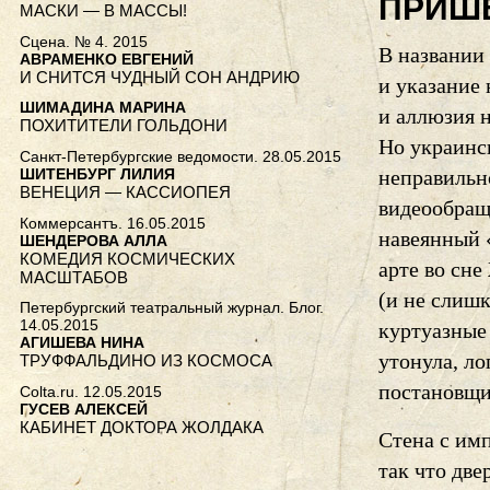
ПРИШ
МАСКИ — В МАССЫ!
Сцена. № 4. 2015
В названии 
АВРАМЕНКО ЕВГЕНИЙ
И СНИТСЯ ЧУДНЫЙ СОН АНДРИЮ
и указание
ШИМАДИНА МАРИНА
и аллюзия 
ПОХИТИТЕЛИ ГОЛЬДОНИ
Но украинс
Санкт-Петербургские ведомости. 28.05.2015
ШИТЕНБУРГ ЛИЛИЯ
неправильн
ВЕНЕЦИЯ — КАССИОПЕЯ
видеообраще
Коммерсантъ. 16.05.2015
навеянный 
ШЕНДЕРОВА АЛЛА
КОМЕДИЯ КОСМИЧЕСКИХ
арте во сн
МАСШТАБОВ
(и не слишк
Петербургский театральный журнал. Блог.
14.05.2015
куртуазные 
АГИШЕВА НИНА
утонула, л
ТРУФФАЛЬДИНО ИЗ КОСМОСА
постановщи
Colta.ru. 12.05.2015
ГУСЕВ АЛЕКСЕЙ
КАБИНЕТ ДОКТОРА ЖОЛДАКА
Стена с им
так что две