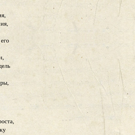
ия,
ия,
 его
н,
дель
уры,
оста,
оку