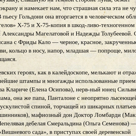
экрану и намекает нам, что страшная сила эта не ч
В пьесу Гольдони она вторгается в человеческом обл
гелов» Х-75 и Х-75-копия в шкод-ливо-техногенном
 Александры Магелатовой и Надежды Толубеевой. 
исана с Фриды Кало — черное, красное, закрученны
ови, кольцо в носу, напор, младшая — попроще, мил
щаяся.
вских героях, как в калейдоскопе, мелькают и отр
нейшие штампы и многажды использованные прием
ва Клариче (Елена Осипова), нерв-ный юнец Сильв
мама, она же папа, Панталоне с неопрятно лысеюще
мускулистой спиной, торчащей из шикарных платьев
шинников), мафиозный дон Доктор Ломбарди (Ма
Шепелявая дебелая Смеральдина (Ольга Семенова) —
«Вишневого сада», в приступах своей деревенской