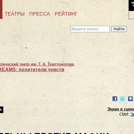
ТЕАТРЫ
ПРЕССА
РЕЙТИНГ
ический театр им. Г. А. Товстоногова
EAMS: похитители чувств
Facebook
Twitter
VK
Экран и сцена
А
СМИ:
Э