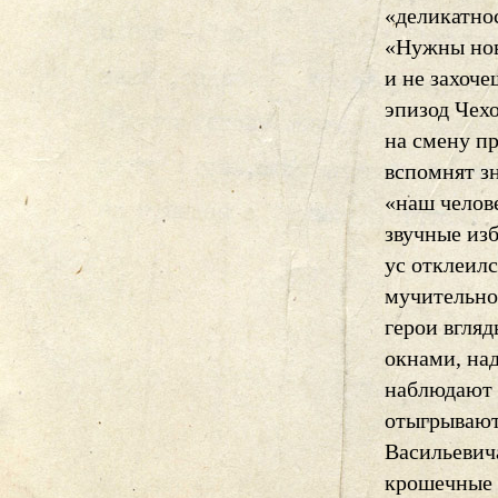
«деликатно
«Нужны нов
и не захоче
эпизод Чехо
на смену п
вспомнят з
«наш челове
звучные изб
ус отклеил
мучительно
герои вгля
окнами, на
наблюдают 
отыгрывают:
Васильевич
крошечные