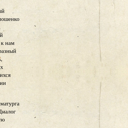
ый
мошенко
,
ый
 к нам
разный
,
ех
ихся
ции
аматурга
 Диалог
ую