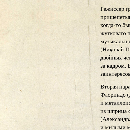
Режиссер гр
пришепетыва
когда-то б
жутковато 
музыкально
(Николай Г
двойных че
за кадром. 
заинтересо
Вторая пар
Флориндо (
и металлои
из шприца 
(Александр
и милыми м