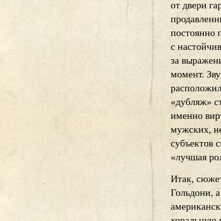
от двери га
продавленн
постоянно 
с настойчив
за выражен
момент. Зв
расположил
«дубляж» с
именно вир
мужских, н
субъектов 
«лучшая рол
Итак, сюжет
Гольдони, а
американск
хоральную 