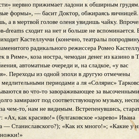
сти» нервно прижимает ладони к обширным грудям
ые формы», — басит Доктор, обжираясь яичницей.
шь, а в мертвой голове оленя увидишь чайку. Впроче
в-dreams сходит на нет и больше не вспоминается.
риходит Кастеллуччи (конечно, театралы попродвин
наменитого радикального режиссера Ромео Кастеллу
к в Риме», коза ностра, чемодан денег из казино в 
иения, автоматные очереди и, на сладкое, «у вас
ся». Переходы из одной эпохи в другую отмечены
 медлительными периодами а ля «Солярис» Тарковс
дываются во что-то завораживающее за высоченным
долго замирают под соответствующую музыку, нес
за чем-то, нам не видимым. Встрепенувшись, стара
 «Ах, как красиво!» (булгаковское «зарево» Ивана
а — Станиславского?); «Как их много!»; «Какие у 
 ножки!»