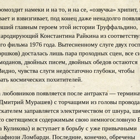
омоздит намеки и на то, и на се, «озвучка» хрипит,
ет и взвизгивает, под конец даже ненадолго появл
ывший главным героем этой истории Труффальдино,
пародирующий Константина Райкина из соответств
го фильма 1976 года. Вытесненному слуге двух гос
оршков) досталась лишь пара проходных сцен, все с
моданов, двойных писем, двойных обедов остаются
Видно, чувства слуги недостаточно глубоки, чтобы
вать космических похитителей.
а любовников появляется после антракта — термина
Дмитрий Мурашев) с торчащими из головы провод
скателем заправляется электричеством от шнура, ш
со светящимся содержимым свою немногословную 
а Куликова) и вступает в борьбу с уже привычными
афиози Ломбарди. Последние, конечно, обречены