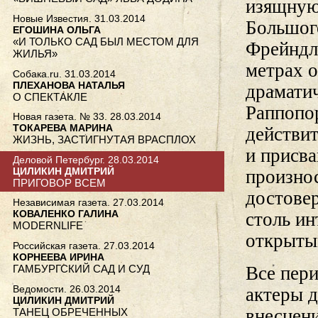
изящную
Новые Известия. 31.03.2014
Большог
ЕГОШИНА ОЛЬГА
«И ТОЛЬКО САД БЫЛ МЕСТОМ ДЛЯ
Фрейндли
ЖИЛЬЯ»
метрах о
Собака.ru. 31.03.2014
ПЛЕХАНОВА НАТАЛЬЯ
драматич
О СПЕКТАКЛЕ
Раппопор
Новая газета. № 33. 28.03.2014
ТОКАРЕВА МАРИНА
действит
ЖИЗНЬ, ЗАСТИГНУТАЯ ВРАСПЛОХ
и присва
Деловой Петербург. 28.03.2014
ЦИЛИКИН ДМИТРИЙ
произнос
ПРИГОВОР ВСЕМ
достовер
Независимая газета. 27.03.2014
КОВАЛЕНКО ГАЛИНА
столь ин
MODERNLIFE
открытым
Российская газета. 27.03.2014
КОРНЕЕВА ИРИНА
ГАМБУРГСКИЙ САД И СУД
Все пери
Ведомости. 26.03.2014
актеры 
ЦИЛИКИН ДМИТРИЙ
внесцени
ТАНЕЦ ОБРЕЧЕННЫХ