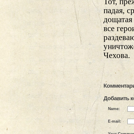
Тот, пре
падая, с
дощатая 
все геро
раздеваю
уничтож
Чехова.
Комментари
Добавить 
Name:
E-mail:
Your Commen