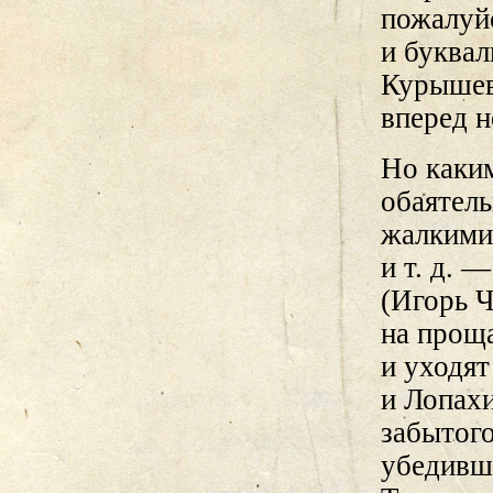
пожалуйс
и буквал
Курышев)
вперед н
Но каки
обаятел
жалкими,
и т. д. 
(Игорь 
на проща
и уходят
и Лопахи
забытого
убедивши