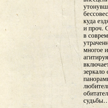
утонувше
бессовес
куда езд
и проч. 
в соврем
утраченн
многое и
агитируя
включае
зеркало 
панорам
любитель
обитател
судьбы