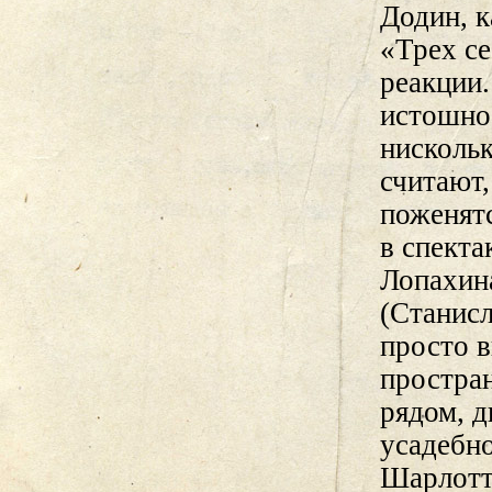
Додин, 
«Трех се
реакции.
истошно 
нискольк
считают,
поженятс
в спекта
Лопахина
(Станисл
просто 
простра
рядом, д
усадебно
Шарлотта