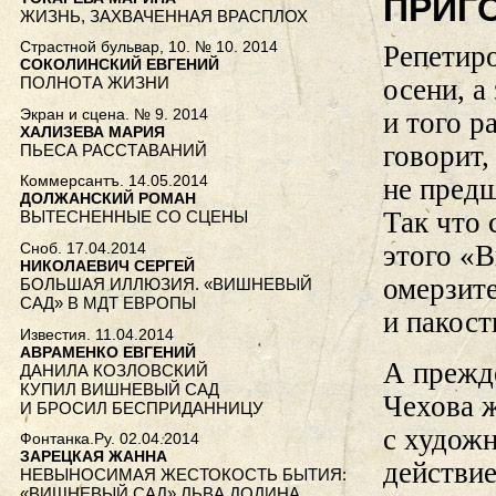
ПРИГ
ЖИЗНЬ, ЗАХВАЧЕННАЯ ВРАСПЛОХ
Страстной бульвар, 10. № 10. 2014
Репетир
СОКОЛИНСКИЙ ЕВГЕНИЙ
ПОЛНОТА ЖИЗНИ
осени, а
Экран и сцена. № 9. 2014
и того 
ХАЛИЗЕВА МАРИЯ
говорит,
ПЬЕСА РАССТАВАНИЙ
Коммерсантъ. 14.05.2014
не предш
ДОЛЖАНСКИЙ РОМАН
Так что 
ВЫТЕСНЕННЫЕ СО СЦЕНЫ
Сноб. 17.04.2014
этого «
НИКОЛАЕВИЧ СЕРГЕЙ
омерзит
БОЛЬШАЯ ИЛЛЮЗИЯ. «ВИШНЕВЫЙ
САД» В МДТ ЕВРОПЫ
и пакос
Известия. 11.04.2014
АВРАМЕНКО ЕВГЕНИЙ
А прежд
ДАНИЛА КОЗЛОВСКИЙ
КУПИЛ ВИШНЕВЫЙ САД
Чехова ж
И БРОСИЛ БЕСПРИДАННИЦУ
с худож
Фонтанка.Ру. 02.04.2014
ЗАРЕЦКАЯ ЖАННА
действие
НЕВЫНОСИМАЯ ЖЕСТОКОСТЬ БЫТИЯ:
«ВИШНЕВЫЙ САД» ЛЬВА ДОДИНА