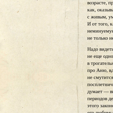
возрасте, п
как, оказыв
с живым, у
И от того, 
неминуемую
не только н
Надо видеть
не еще одно
в трогатель
про Аню, вд
не смутитс
посплетнича
думает — ви
периодов де
этого закон
его любимы