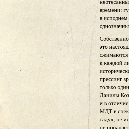
неотесанны
времени: гу
в исподнем 
однозначны
Собственно
это настоя
сжимаются в
к каждой л
историческа
прессинг з
только оди
Данилы Коз
и в отличи
МДТ в спек
саду», не 
не попадае