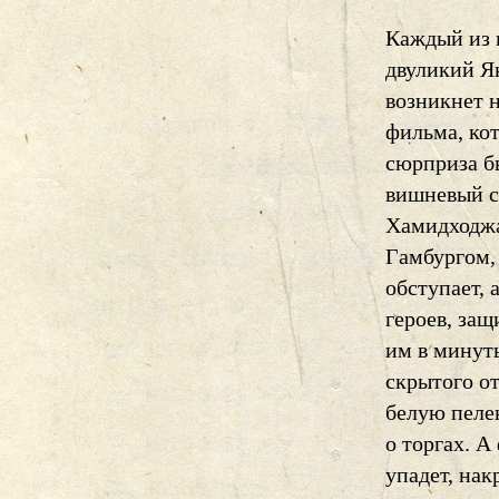
Каждый из 
двуликий Я
возникнет н
фильма, ко
сюрприза б
вишневый с
Хамидходжа
Гамбургом, 
обступает, 
героев, защ
им в минуты
скрытого от
белую пелен
о торгах. 
упадет, нак