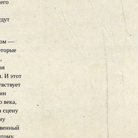
шего
удут
том —
оторые
,
ая
. И этот
увствует
хин
 века,
а сцену
му
твенный
тому,