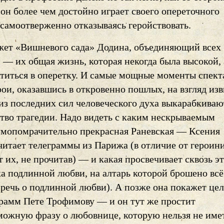
 он более чем достойно играет своего опереточного
 самоотверженно отказываясь геройствовать.
ет «Вишневого сада» Додина, объединяющий всех
— их общая жизнь, которая некогда была высокой, 
атиться в оперетку. И самые мощные моменты спек
ерои, оказавшись в откровенно пошлых, на взгляд изв
 из последних сил человеческого духа выкарабкиваю
ство трагедии. Надо видеть с каким нескрываемым
умопомрачительно прекрасная Раневская — Ксения
читает телеграммы из Парижа (в отличие от героини
т их, не прочитав) — и какая просвечивает сквозь э
а подлинной любви, на алтарь которой брошено всё 
и речь о подлинной любви). А позже она покажет це
грамм Пете Трофимову — и он тут же простит
можную фразу о любовнице, которую нельзя не имет