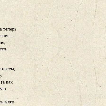
а теперь
такля —
не,
тся
 пьесы,
ту
(а как
лую
ь в его