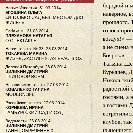
бородой и 
Новые Известия. 31.03.2014
ЕГОШИНА ОЛЬГА
наверное, 
«И ТОЛЬКО САД БЫЛ МЕСТОМ ДЛЯ
прошлого. Т
ЖИЛЬЯ»
голоса прон
Собака.ru. 31.03.2014
ПЛЕХАНОВА НАТАЛЬЯ
воздух!» —
О СПЕКТАКЛЕ
а не сцена
Новая газета. № 33. 28.03.2014
ТОКАРЕВА МАРИНА
Боярская —
ЖИЗНЬ, ЗАСТИГНУТАЯ ВРАСПЛОХ
Татьяна Ше
Деловой Петербург. 28.03.2014
Курышев, Д
ЦИЛИКИН ДМИТРИЙ
ПРИГОВОР ВСЕМ
Никольский
Независимая газета. 27.03.2014
радостной с
КОВАЛЕНКО ГАЛИНА
MODERNLIFE
гостями, а
Российская газета. 27.03.2014
а гостями Д
КОРНЕЕВА ИРИНА
ГАМБУРГСКИЙ САД И СУД
встретились
Ведомости. 26.03.2014
клубок, так
ЦИЛИКИН ДМИТРИЙ
нынешнего.
ТАНЕЦ ОБРЕЧЕННЫХ