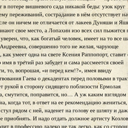
т в потере вишневого сада никакой беды: узок круг
му переживаний, сострадание в нём отсутствует на
сле он ничем не отличается от лакеев Дуняши и Я
знают свое место, а Лопахин изо всех сил пыжится 
 уверен, что, как богатый человек, имеет на то все 
Андреевна, совершенно того не желая, чарующе
 как умеет одна на свете Ксения Раппопорт, ставит 
о имя в третий раз забудет и сама рассмеется своей
и, то, вопрошая, «и перед кем!?», имея ввиду
твования Гаева о декадентах перед половыми в трак
ет рукой в сторону сидящего поблизости Ермолая
а, смутится, поправится, но… А уж каким взглядом
а, когда тот, в ответ на ее рекомендацию жениться,
 стул рядом с ней, наденет на голову ее шляпу и даж
е приобнять. И надо отдать должное артисту Козлов
дит в профессию далеко не так легко, как со сторо