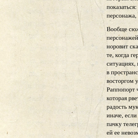
показаться:
персонажа,
Вообще сюж
персонажей 
норовит ск
те, когда г
ситуациях,
в простран
восторгом 
Раппопорт 
которая рве
радость мук
иначе, есл
пачку теле
ей ее невоз