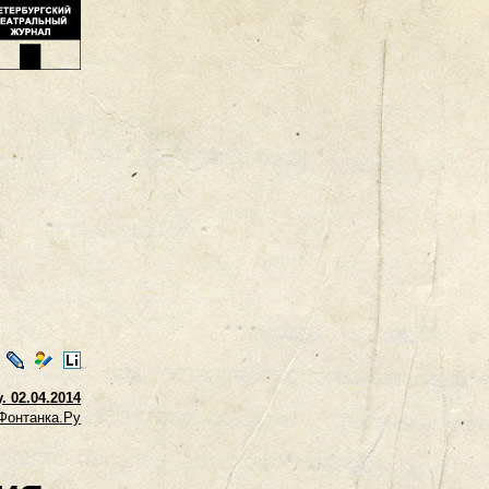
ontakte
LiveJournal
Мой
LiveInternet
Мир
. 02.04.2014
Фонтанка.Ру