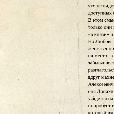
что не види
доступных е
В этом смы
только они 
«в князи» и
Но Любовь 
женственно,
на место: т
забывчивост
разглагольс
вдруг махн
Алексеевич
она Лопахин
усядется на
попробует е
который вхо