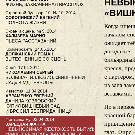
НЕВЫ
ЖИЗНЬ, ЗАХВАЧЕННАЯ ВРАСПЛОХ
«ВИШН
Страстной бульвар, 10. № 10. 2014
СОКОЛИНСКИЙ ЕВГЕНИЙ
ПОЛНОТА ЖИЗНИ
Когда ищеш
Экран и сцена. № 9. 2014
началом сп
ХАЛИЗЕВА МАРИЯ
ПЬЕСА РАССТАВАНИЙ
ожидает теб
Коммерсантъ. 14.05.2014
догадаться.
ДОЛЖАНСКИЙ РОМАН
бильярдный
ВЫТЕСНЕННЫЕ СО СЦЕНЫ
кресел, пр
Сноб. 17.04.2014
НИКОЛАЕВИЧ СЕРГЕЙ
с партером,
БОЛЬШАЯ ИЛЛЮЗИЯ. «ВИШНЕВЫЙ
САД» В МДТ ЕВРОПЫ
из зала за
Известия. 11.04.2014
вставками.
АВРАМЕНКО ЕВГЕНИЙ
ДАНИЛА КОЗЛОВСКИЙ
КУПИЛ ВИШНЕВЫЙ САД
Но в первое
И БРОСИЛ БЕСПРИДАННИЦУ
красной бар
Фонтанка.Ру. 02.04.2014
привидение
ЗАРЕЦКАЯ ЖАННА
НЕВЫНОСИМАЯ ЖЕСТОКОСТЬ БЫТИЯ:
глаз. Фирс 
«ВИШНЕВЫЙ САД» ЛЬВА ДОДИНА