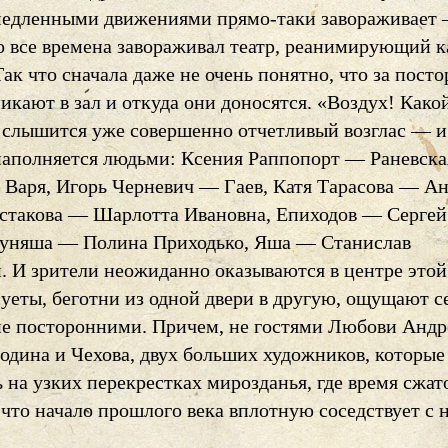
медленными движениями прямо-таки завораживает 
во все времена завораживал театр, реанимирующий 
ак что сначала даже не очень понятно, что за пост
икают в зал и откуда они доносятся. «Воздух! Како
 слышится уже совершенно отчетливый возглас — и 
 наполняется людьми: Ксения Раппопорт — Раневска
 Варя, Игорь Черневич — Гаев, Катя Тарасова — Ан
стакова — Шарлотта Ивановна, Епиходов — Сергей
уняша — Полина Приходько, Яша — Станислав
. И зрители неожиданно оказываются в центре этой
уеты, беготни из одной двери в другую, ощущают с
 не посторонними. Причем, не гостями Любови Андр
одина и Чехова, двух больших художников, которые
 на узких перекрестках мирозданья, где время сжато
 что начало прошлого века вплотную соседствует с 