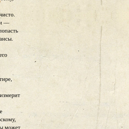
чисто.
ши —
попасть
шансы.
его
тире,
 измерит
е
скому,
ны может