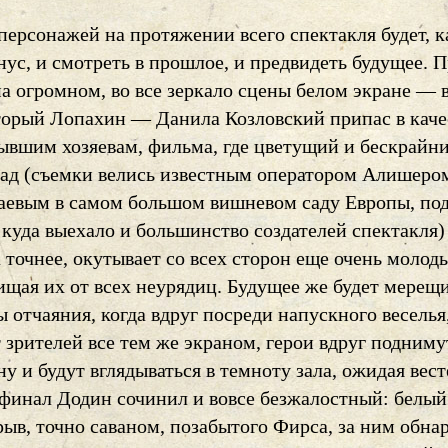
персонажей на протяжении всего спектакля будет, к
нус, и смотреть в прошлое, и предвидеть будущее. 
а огромном, во все зеркало сцены белом экране — 
торый Лопахин — Данила Козловский припас в каче
ывшим хозяевам, фильма, где цветущий и бескрайн
ад (съемки велись известным оператором Алишеро
евым в самом большом вишневом саду Европы, по
куда выехало и большинство создателей спектакля)
а точнее, окутывает со всех сторон еще очень молод
ищая их от всех неурядиц. Будущее же будет мерещ
 отчаяния, когда вдруг посреди напускного веселья
 зрителей все тем же экраном, герои вдруг подниму
у и будут вглядываться в темноту зала, ожидая вест
А финал Додин сочинил и вовсе безжалостный: белый
рыв, точно саваном, позабытого Фирса, за ним обна