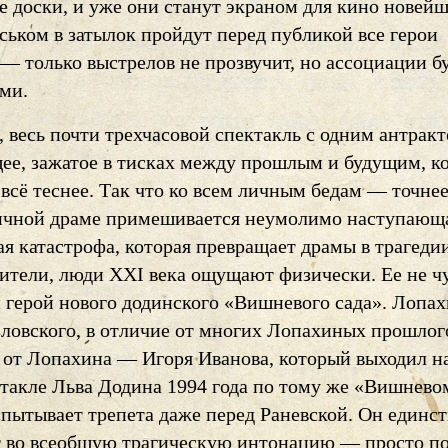
е доски, и уже они станут экраном для кино новей
ськом в затылок пройдут перед публикой все герои
— только выстрелов не прозвучит, но ассоциации б
ми.
, весь почти трехчасовой спектакль с одним антрак
щее, зажатое в тисках между прошлым и будущим, к
сё теснее. Так что ко всем личным бедам — точнее
ичной драме примешивается неумолимо наступающ
я катастрофа, которая превращает драмы в трагедии
рители, люди XXI века ощущают физически. Ее не ч
н герой нового додинского «Вишневого сада». Лопа
ловского, в отличие от многих Лопахиных прошлого
е от Лопахина — Игоря Иванова, который выходил н
такле Льва Додина 1994 года по тому же «Вишнево
испытывает трепета даже перед Раневской. Он единс
т во всеобщую трагическую интонацию — просто по