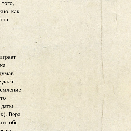
 того,
жно, как
она.
м
играет
нка
одумав
е даже
ремление
что
 даты
к). Вера
что обе
вязан