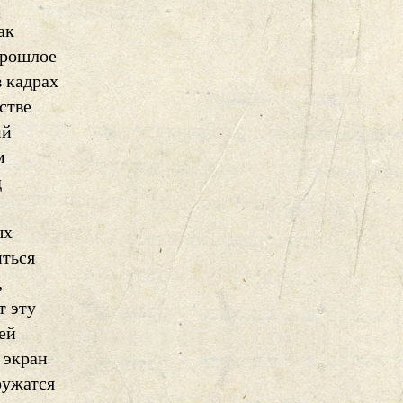
ак
Прошлое
в кадрах
стве
ий
м
д
ых
иться
,
т эту
ей
 экран
ружатся