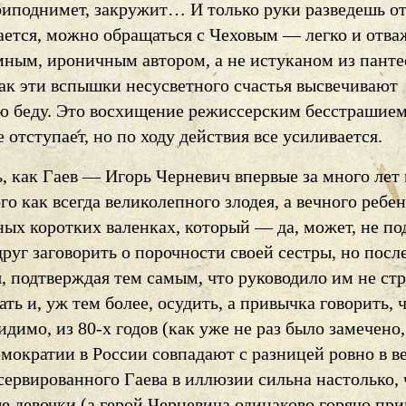
риподнимет, закружит… И только руки разведешь от
ается, можно обращаться с Чеховым — легко и отва
мным, ироничным автором, а не истуканом из панте
как эти вспышки несусветного счастья высвечивают
 беду. Это восхищение режиссерским бесстрашие
е отступает, но по ходу действия все усиливается.
, как Гаев — Игорь Черневич впервые за много лет 
го как всегда великолепного злодея, а вечного ребе
ных коротких валенках, который — да, может, не п
руг заговорить о порочности своей сестры, но посл
я, подтверждая тем самым, что руководило им не ст
ть и, уж тем более, осудить, а привычка говорить, 
димо, из 80-х годов (как уже не раз было замечено,
мократии в России совпадают с разницей ровно в ве
сервированного Гаева в иллюзии сильна настолько, 
е девочки (а герой Черневича одинаково горячо при