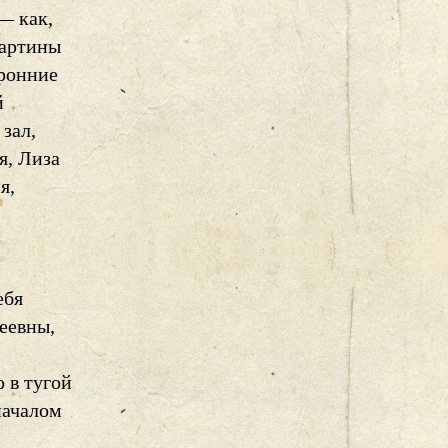
— как,
картины
оронние
й
зал,
я, Лиза
я,
ебя
еевны,
 в тугой
началом