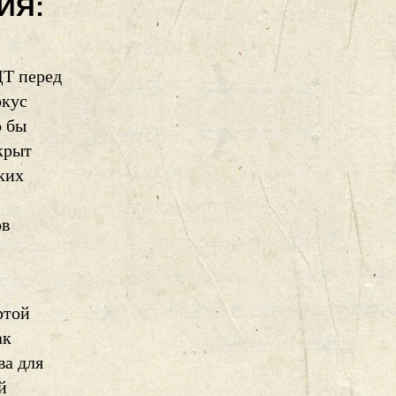
ИЯ:
ДТ перед
окус
о бы
крыт
ких
ов
ртой
ак
ва для
й