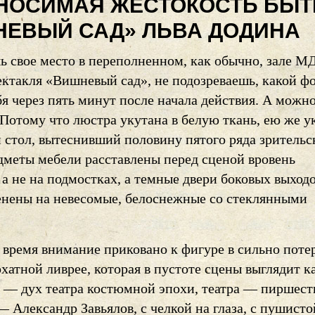
НОСИМАЯ ЖЕСТОКОСТЬ БЫТ
ЕВЫЙ САД» ЛЬВА ДОДИНА
ь свое место в переполненном, как обычно, зале М
ектакля «Вишневый сад», не подозреваешь, какой ф
я через пять минут после начала действия. А можн
 Потому что люстра укутана в белую ткань, ею же у
 стол, вытеснивший половину пятого ряда зрительс
едметы мебели расставлены перед сценой вровень
 а не на подмостках, а темные двери боковых выход
менены на невесомые, белоснежные со стеклянными
 время внимание приковано к фигуре в сильно поте
хатной ливрее, которая в пустоте сцены выглядит к
 — дух театра костюмной эпохи, театра — пиршест
— Александр Завьялов, с челкой на глаза, с пушисто