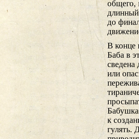
общего, 
длинный
до финал
движение
В конце 
Баба в э
сведена 
или опас
пережива
тиранич
просыпат
Бабушка 
к создан
гулять. 
приводит