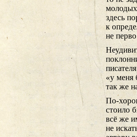
молодых 
здесь по
к опреде
не перво
Неудиви
поклонн
писателя
«у меня 
так же н
По-хоро
стоило б
всё же и
не иска