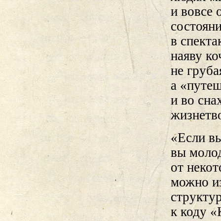
и вовсе 
состояни
в спекта
наяву ко
не груба
а «путеш
и во сна
жизнетв
«Если в
вы моло
от некот
можно из
структу
к коду «