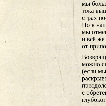
мы больш
тока выш
страх по
Но в наш
мы отме
и всё ж
от припо
Возвраща
можно ск
(если мы
раскрыва
преодоле
с обрете
глубоког