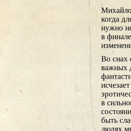
Михайлов
когда дл
нужно н
в финале
измененн
Во снах 
важных 
фантасти
исчезает
эротичес
в сильно
состояни
быть сла
людях м