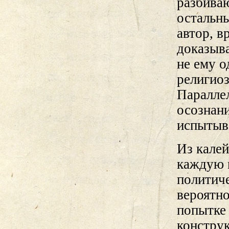
разбива
остальн
автор, в
доказыва
не ему о
религиоз
Паралле
осознани
испытыва
Из кале
каждую 
политич
вероятно
попытке
конструк