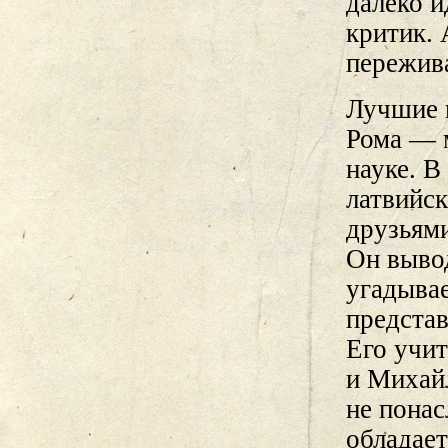
далеко 
критик. 
пережива
Лучшие 
Рома — 
науке. В
латвийск
друзьям
Он вывод
угадывае
представ
Его учи
и Михай
не понас
обладае