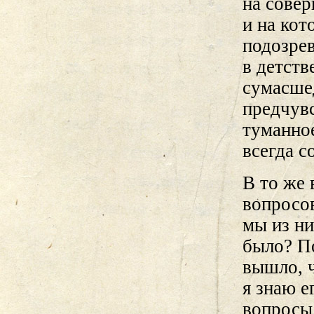
на совер
и на кот
подозрев
в детств
сумасше
предчувс
туманно
всегда 
В то же 
вопросов
мы из ни
было? По
вышло, ч
я знаю е
вопросы