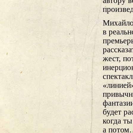
автору в
произвед
Михайло
в реальн
премьер
рассказ
жест, по
инерцио
спектакл
«линией»
привычн
фантазии
будет ра
когда ты
а потом