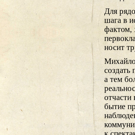
Для рядо
шага в 
фактом, 
первокла
носит тр
Михайлов
создать 
а тем бо
реальнос
отчасти 
бытие пр
наблюден
коммуни
к спекта