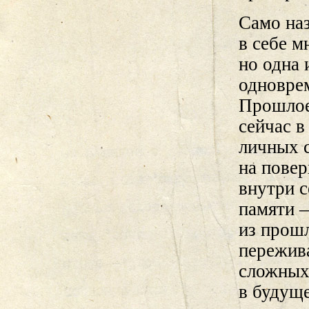
Само наз
в себе 
но одна
одноврем
Прошлое
сейчас в
личных 
на повер
внутри 
памяти 
из прош
пережива
сложных
в будуще