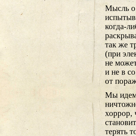
Мысль о 
испытыв
когда-ли
раскрыв
так же т
(при эл
не може
и не в с
от пораж
Мы идем 
ничтожно
хоррор, 
становит
терять т