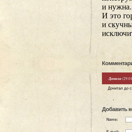
и нужна.
И это го
и скучн
исключи
Комментари
Данила
(29.0
Дочитал до с
Добавить 
Name:
E-mail: