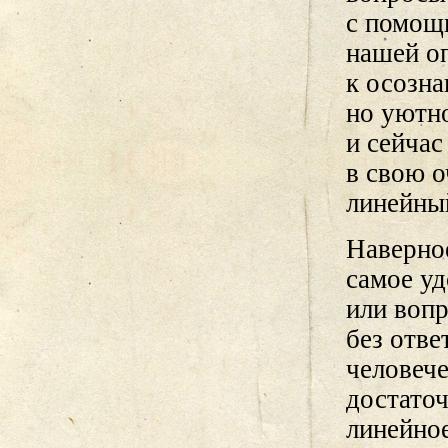
с помощ
нашей о
к осозна
но уютно
и сейчас
в свою о
линейны
Наверно
самое у
или воп
без отве
человече
достаточ
линейное