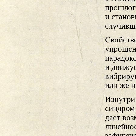
прошлог
и станов
случивш
Свойств
упрощен
парадок
и движу
вибриру
или же н
Изнутри 
синдром
дает во
линейно
зафикси