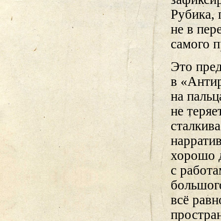
Рубика, 
не в пер
самого п
Это пред
в «Антир
на пальц
не теряе
сталкива
нарратив
хорошо д
с работа
большого
всё равн
простран