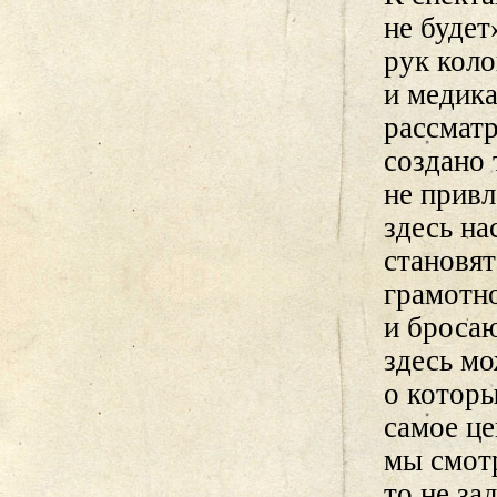
не будет
рук коло
и медика
рассмат
создано 
не прив
здесь на
становят
грамотн
и бросаю
здесь мо
о которы
самое це
мы смот
то не за