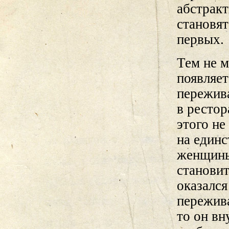
абстрак
становят
первых.
Тем не м
появляет
пережива
в рестор
этого не
на единс
женщины
становит
оказался
пережива
то он вн