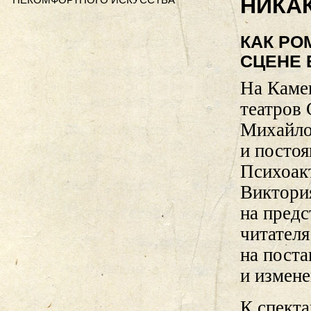
НИКАК
КАК РО
СЦЕНЕ 
На Камен
театров 
Михайло
и постоя
Психоак
Виктори
на предс
читателя
на поста
и измене
К спект