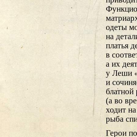
Функцио
матриар
одеты м
на детал
платья 
в соотве
а их дея
у Леши «
и сочиня
блатной 
(а во вр
ходит на
рыба спи
Герои п