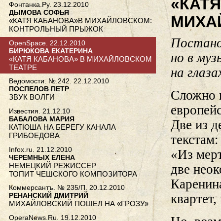
«КАТЯ
Фонтанка.Ру. 23.12.2010
ДЫМОВА СОФЬЯ
МИХА
«КАТЯ КАБАНОВА»В МИХАЙЛОВСКОМ:
КОНТРОЛЬНЫЙ ПРЫЖОК
Постано
ОреnSpace. 22.12.2010
БИРЮКОВА ЕКАТЕРИНА
но в му
«КАТЯ КАБАНОВА» В МИХАЙЛОВСКОМ
ТЕАТРЕ
на глаза
Ведомости. №.242. 22.12.2010
ПОСПЕЛОВ ПЕТР
Сложно н
ЗВУК ВОЛГИ
европейс
Известия. 21.12.10
БАБАЛОВА МАРИЯ
Две из д
КАТЮША НА БЕРЕГУ КАНАЛА
ГРИБОЕДОВА
текстам:
Infox.ru. 21.12.2010
«Из мер
ЧЕРЕМНЫХ ЕЛЕНА
НЕМЕЦКИЙ РЕЖИССЕР
две нео
ТОПИТ ЧЕШСКОГО КОМПОЗИТОРА
Каренин
Коммерсантъ. № 235/П. 20.12.2010
РЕНАНСКИЙ ДМИТРИЙ
квартет,
МИХАЙЛОВСКИЙ ПОШЕЛ НА «ГРОЗУ»
OperaNews.Ru. 19.12.2010