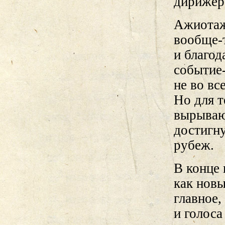
дирижера
Ажиотажа
вообще-т
и благод
событие-
не во вс
Но для т
вырываю
достигну
рубеж.
В конце 
как нов
главное,
и голоса