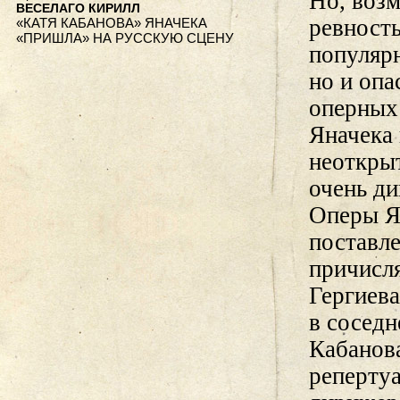
Но, возм
ВЕСЕЛАГО КИРИЛЛ
ревность
«КАТЯ КАБАНОВА» ЯНАЧЕКА
«ПРИШЛА» НА РУССКУЮ СЦЕНУ
популярн
но и опа
оперных
Яначека 
неоткры
очень д
Оперы Я
поставле
причисл
Гергиева
в сосед
Кабанов
репертуа