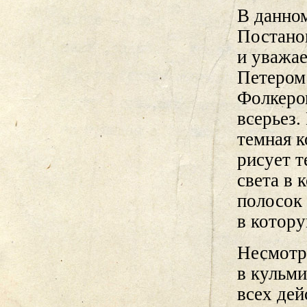
В данном
Постано
и уважа
Петером
Фолкеро
всерьез.
темная 
рисует т
света в 
полосок 
в котору
Несмотря
в кульм
всех дей