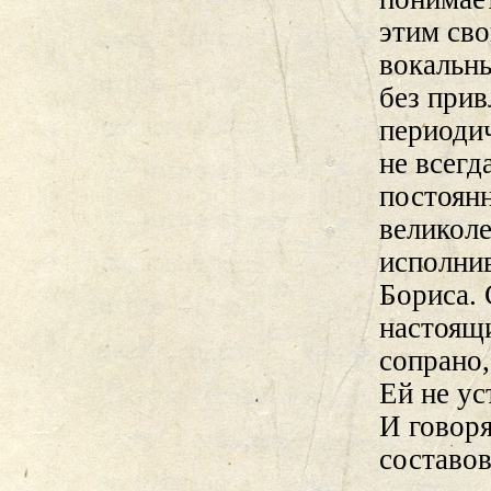
этим св
вокальн
без прив
периодич
не всегд
постоянн
великол
исполни
Бориса. 
настоящи
сопрано,
Ей не ус
И говоря
составов