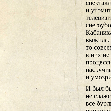
спектакл
и утомит
телевиз
снегоубо
Кабаниха
выжила. 
то совсе
в них н
процесси
наскучи
и умозри
И был бы
не слаже
все бурл
понимает