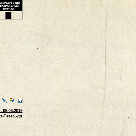
ontakte
LiveJournal
Мой
LiveInternet
Мир
 06.05.2019
т-Петербург