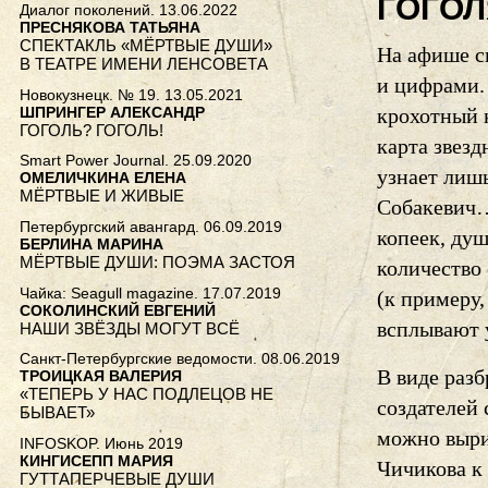
ГОГОЛ
Диалог поколений. 13.06.2022
ПРЕСНЯКОВА ТАТЬЯНА
СПЕКТАКЛЬ «МЁРТВЫЕ ДУШИ»
На афише с
В ТЕАТРЕ ИМЕНИ ЛЕНСОВЕТА
и цифрами.
Новокузнецк. № 19. 13.05.2021
ШПРИНГЕР АЛЕКСАНДР
крохотный 
ГОГОЛЬ? ГОГОЛЬ!
карта звезд
Smart Power Journal. 25.09.2020
узнает лиш
ОМЕЛИЧКИНА ЕЛЕНА
МЁРТВЫЕ И ЖИВЫЕ
Собакевич…
Петербургский авангард. 06.09.2019
копеек, ду
БЕРЛИНА МАРИНА
МЁРТВЫЕ ДУШИ: ПОЭМА ЗАСТОЯ
количество
Чайка: Seagull magazine. 17.07.2019
(к примеру
СОКОЛИНСКИЙ ЕВГЕНИЙ
всплывают у
НАШИ ЗВЁЗДЫ МОГУТ ВСЁ
Санкт-Петербургские ведомости. 08.06.2019
В виде раз
ТРОИЦКАЯ ВАЛЕРИЯ
«ТЕПЕРЬ У НАС ПОДЛЕЦОВ НЕ
создателей
БЫВАЕТ»
можно выри
INFOSKOP. Июнь 2019
КИНГИСЕПП МАРИЯ
Чичикова к
ГУТТАПЕРЧЕВЫЕ ДУШИ