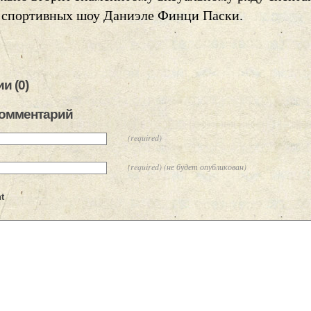
 спортивных шоу Даниэле Финци Паски.
и (0)
комментарий
(required)
(required) (не будет опубликован)
t