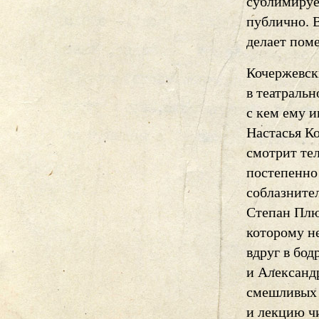
сублимируе
публично. 
делает поме
Кочержевск
в театральн
с кем ему и
Настасья К
смотрит тел
постепенно 
соблазните
Степан Плю
которому не
вдруг в бод
и Александ
смешливых 
и лекцию ч