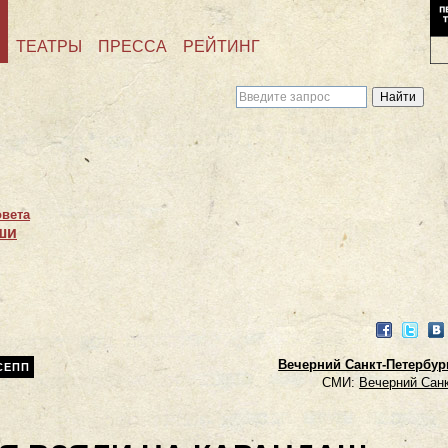
ТЕАТРЫ
ПРЕССА
РЕЙТИНГ
овета
ши
Facebook
Twitter
VK
Вечерний Санкт-Петербург.
СЕПП
СМИ:
Вечерний Санк