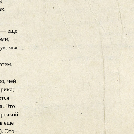
я
ок,
, — еще
еми,
ук, чья
,
атем,
о, чей
рика,
ется
а. Это
арочкой
в еще
). Это