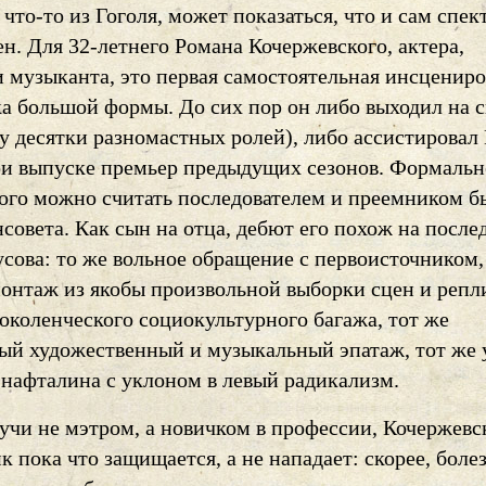
что-то из Гоголя, может показаться, что и сам спек
н. Для 32-летнего Романа Кочержевского, актера,
и музыканта, это первая самостоятельная инсценир
ка большой формы. До сих пор он либо выходил на 
ету десятки разномастных ролей), либо ассистирова
ри выпуске премьер предыдущих сезонов. Формальн
ого можно считать последователем и преемником 
совета. Как сын на отца, дебют его похож на после
сова: то же вольное обращение с первоисточником,
онтаж из якобы произвольной выборки сцен и репли
околенческого социокультурного багажа, тот же
ый художественный и музыкальный эпатаж, тот же 
 нафталина с уклоном в левый радикализм.
дучи не мэтром, а новичком в профессии, Кочержевс
 пока что защищается, а не нападает: скорее, боле