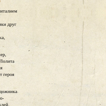
Виталием
ики друг
ка,
ер,
 Лолита
ая
т героя
удожника
о-
клей,