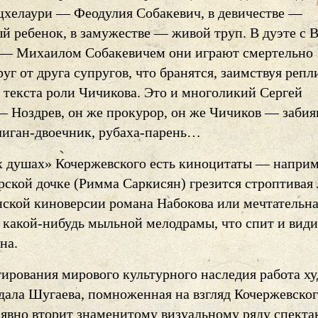
цхелаури — Феодулия Собакевич, в девичестве —
ый ребенок, в замужестве — живой труп. В дуэте с 
— Михаилом Собакевичем они играют смертельно
уг от друга супругов, что бранятся, заимствуя репл
з текста роли Чичикова. Это и многоликий Сергей
— Ноздрев, он же прокурор, он же Чичиков — забия
лиган-двоечник, рубаха-парень…
 душах» Кочержевского есть киноцитаты — наприм
рской дочке (Римма Саркисян) грезится строптивая
нской киноверсии романа Набокова или мечтательн
 какой-нибудь мыльной мелодрамы, что спит и види
на.
тирования мирового культурного наследия работа х
идала Шугаева, помноженная на взгляд Кочержевског
 явно вторит знаменитому визуальному ряду спекта