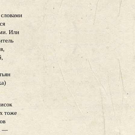
 словами
ся
ми. Или
итель
в,
й,
тьян
ка)
писок
их тоже
ов
а —