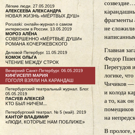
созвездие
Лёгкие люди. 27.05.2019
карандашны
АЛЕКСЕЕВА АЛЕКСАНДРА
НОВАЯ ЖИЗНЬ «МЁРТВЫХ ДУШ»
фрагменты 
Porusski: онлайн-журнал о самом
не сложилис
интересном в России. 13.05.2019
МОРОЗ АЛЁНА
написанным
СОВЕРШЕННО «МЁРТВЫЕ ДУШИ«
РОМАНА КОЧЕРЖЕВСКОГО
Главная заг
Деловой Петербург. 11.05.2019
КОМОК ОЛЬГА
Федор Пшен
ЧТЕНИЕ МЕЖДУ СТРОК
Перегудов и
Вечерний Санкт-Петербург. 06.05.2019
логике, что
КИНГИСЕПП МАРИЯ
ГОГОЛЯ ВЗЯЛИ НА КАРАНДАШ
Чичиков — э
Петербургский театральный журнал. Блог.
и колода к
05.05.2019
ПАСУЕВ АЛЕКСЕЙ
а то, как о
КТО БЫЛ НИЧЕМ...
помещиков 
Петербургский театрал. № 5 (май). 2019
на непредс
КАНТОР ВЛАДИМИР
«ЛЮДИ, КОТОРЫЕ НАМ ПОБЛИЖЕ»
В прологе, 