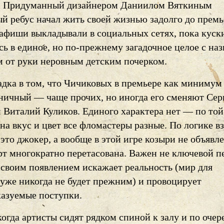
… Придуманный дизайнером Даниилом Вяткиным
й ребус начал жить своей жизнью задолго до премь
афиши выкладывали в социальных сетях, пока куск
ь в единое, но по-прежнему загадочное целое с наз
 от руки неровным детским почерком.
адка в том, что Чичиковых в премьере как минимум 
ичный — чаще прочих, но иногда его сменяют Сер
 Виталий Куликов. Единого характера нет — по той
 на вкус и цвет все фломастеры разные. По логике в
то джокер, а вообще в этой игре козыри не объявл
арт многократно перетасована. Важен не ключевой п
н своим появлением искажает реальность (мир для
уже никогда не будет прежним) и провоцирует
казуемые поступки.
когда артисты сидят рядком спиной к залу и по очер