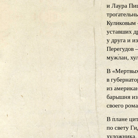
и Лаура Пи
трогательн
Куликовым 
уставших др
у друга и и
Перегудов 
мужлан, ху
В «Мертвых
в губернато
из америка
барышня из
своего рома
В плане ци
по свету Г
художника,