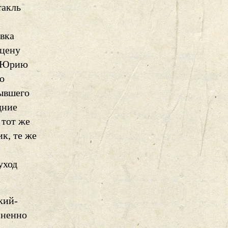
такль
овка
сцену
л Юрию
о
бывшего
дние
 тот же
к, те же
уход
кий-
зненно