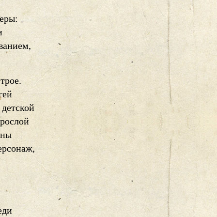
еры:
и
ванием,
трое.
гей
 детской
зрослой
ены
ерсонаж,
еди