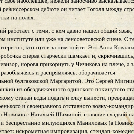
т свое наболевшее, нежели заносчиво высказываетс
В режиссерском дебюте он читает Гоголя между стр
тки на полях.
ий работает с теми, с кем давно нашел общий язык
ом институте или уже на ленсоветовской сцене. С т
нтересно, кто готов за ним пойти. Это Анна Ковальч
оробочка сперва старчески шамкает и, скрючившись
евизор, норовя прикорнуть у Чичикова на плече, а з
разоблачаясь и распрямляясь, оборачивается
льной булгаковской Маргаритой. Это Сергей Мигицк
шкин из обездвиженного одинокого покинутого ста
кому стакан воды подать и елку вынести, превраща
ренького и своенравного отставного вояку-командир
р Новиков с Натальей Шаминой, ставшие сладкой п
и беспрестанно милующихся Маниловых (а Новико
итает: искрометная импровизация, стендап-комедия