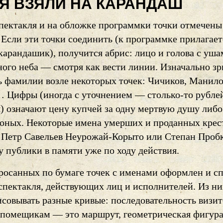
Я ВЗЯЛИ НА КАРАНДАШ
пектакля и на обложке программки точки отмечены
 Если эти точки соединить (к программке прилагает
карандашик), получится абрис: лицо и голова с уша
ного неба — смотря как вести линии. Изначально зр
ь фамилии возле некоторых точек: Чичиков, Манило
 Цифры (иногда с уточнением — столько-то рубле
ш) означают цену купчей за одну мертвую душу либо
 оных. Некоторые имена умерших и проданных крес
, Петр Савельев Неурожай-Корыто или Степан Проб
 публики в памяти уже по ходу действия.
бросанных по бумаге точек с именами оформлен и с
 спектакля, действующих лиц и исполнителей. Из н
совывать разные кривые: последовательность визит
 помещикам — это маршрут, геометрическая фигур