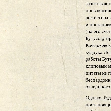
зачитывают 
провокативе
режиссера 
и постанов
(на его сч
Бутусову п
Кочержевск
худрука Лен
работы Буту
клиповый м
цитаты из п
беспардонн
от душного
Однако, бу
постановщик