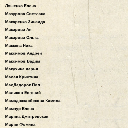
Ляшенко Елена
Мазурова Светлана
Макаренко Зинаида
Макарова Ая
Макарова Ольга
Маккена Ника
Максимов Андрей
Максимов Вадим
Макухина дарья
Малая Кристина
МалДадорок Пол
Маликов Евгений
Мамадназарбекова Камила
Мамчур Елена
Марина Дмитревская
Мария Фомина