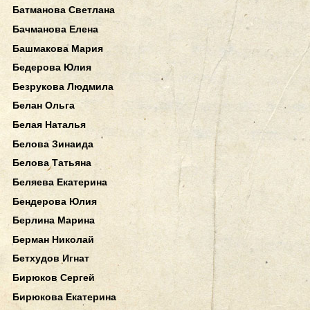
Батманова Светлана
Бачманова Елена
Башмакова Мария
Бедерова Юлия
Безрукова Людмила
Белан Ольга
Белая Наталья
Белова Зинаида
Белова Татьяна
Беляева Екатерина
Бендерова Юлия
Берлина Марина
Берман Николай
Бетхудов Игнат
Бирюков Сергей
Бирюкова Екатерина