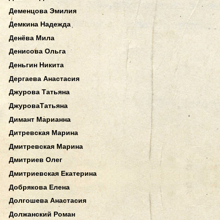
Деменцова Эмилия
Демкина Надежда
Денёва Мила
Денисова Ольга
Деньгин Никита
Дергаева Анастасия
Джурова Татьяна
ДжуроваТатьяна
Димант Марианна
Дитревская Марина
Дмитревская Марина
Дмитриев Олег
Дмитриевская Екатерина
Добрякова Елена
Долгошева Анастасия
Должанский Роман