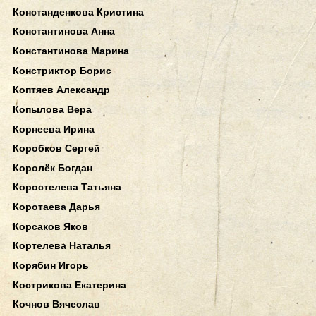
Констанденкова Кристина
Константинова Анна
Константинова Марина
Констриктор Борис
Коптяев Александр
Копылова Вера
Корнеева Ирина
Коробков Сергей
Королёк Богдан
Коростелева Татьяна
Коротаева Дарья
Корсаков Яков
Кортелева Наталья
Корябин Игорь
Кострикова Екатерина
Кочнов Вячеслав