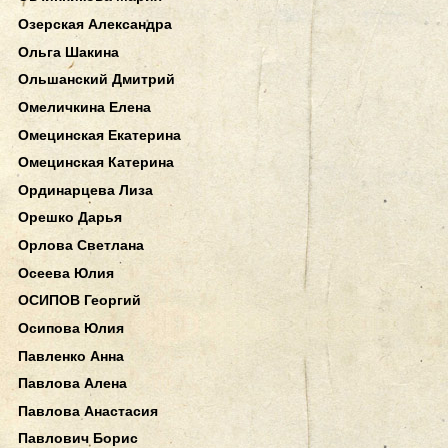
Озерская Александра
Ольга Шакина
Ольшанский Дмитрий
Омеличкина Елена
Омецинская Екатерина
Омецинская Катерина
Ординарцева Лиза
Орешко Дарья
Орлова Светлана
Осеева Юлия
ОСИПОВ Георгий
Осипова Юлия
Павленко Анна
Павлова Алена
Павлова Анастасия
Павлович Борис