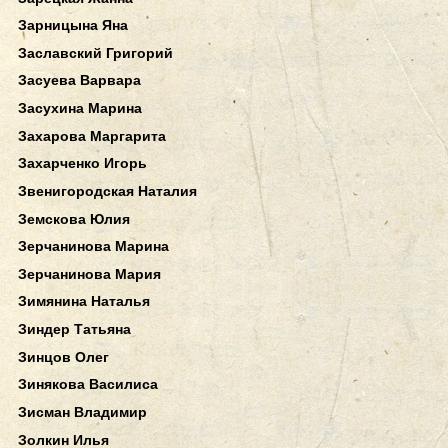
Зарницына Яна
Заславский Григорий
Засуева Варвара
Засухина Марина
Захарова Маргарита
Захарченко Игорь
Звенигородская Наталия
Земскова Юлия
Зерчанинова Марина
Зерчанинова Мария
Зимянина Наталья
Зиндер Татьяна
Зинцов Олег
Зинякова Василиса
Зисман Владимир
Золкин Илья