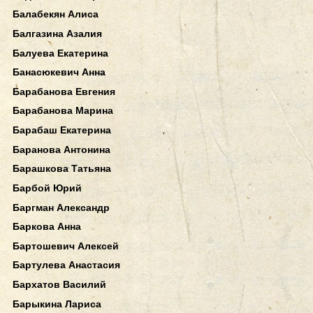
Балабекян Алиса
Балгазина Азалия
Балуева Екатерина
Банасюкевич Анна
Барабанова Евгения
Барабанова Марина
Барабаш Екатерина
Баранова Антонина
Барашкова Татьяна
Барбой Юрий
Баргман Александр
Баркова Анна
Бартошевич Алексей
Бартулева Анастасия
Бархатов Василий
Барыкина Лариса