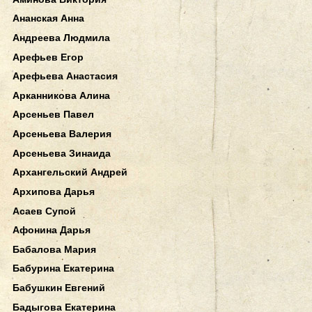
Ананская Анна
Андреева Людмила
Арефьев Егор
Арефьева Анастасия
Арканникова Алина
Арсеньев Павел
Арсеньева Валерия
Арсеньева Зинаида
Архангельский Андрей
Архипова Дарья
Асаев Супой
Афонина Дарья
Бабалова Мария
Бабурина Екатерина
Бабушкин Евгений
Бадыгова Екатерина