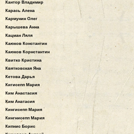
Кантор Владимир
Карась Алена
Кармунин Олег
Карышева Анна
Кацман Ляля
Каюков Константин
Каюков Корнстантин
Квитко Кристина
Квятковская Яна
Кетова Дарья
Кигисепп Мария
Ким Анастасия
Ким Анатасия
Кингисепп Мария
Кингнисепп Мария
Кипнис Борис