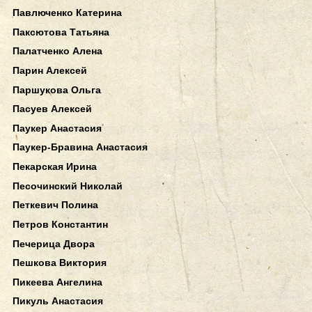
Павлюченко Катерина
Паксютова Татьяна
Палатченко Алена
Парин Алексей
Паршукова Ольга
Пасуев Алексей
Паукер Анастасия
Паукер-Бравина Анастасия
Пекарская Ирина
Песочинский Николай
Петкевич Полина
Петров Константин
Печерица Двора
Пешкова Виктория
Пикеева Ангелина
Пикуль Анастасия