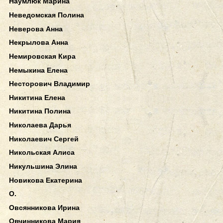
Наумлюк Марина
Неведомская Полина
Неверова Анна
Некрылова Анна
Немировская Кира
Немыкина Елена
Несторович Владимир
Никитина Елена
Никитина Полина
Николаева Дарья
Николаевич Сергей
Никольская Алиса
Никульшина Элина
Новикова Екатерина
О.
Овсянникова Ирина
Овчинникова Мария