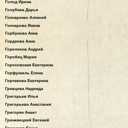
Голод Ирина
Голубева Дарья
Гончаренко Алексей
Гончарова Янина
Горбунова Анна
Гордеева Анна
Гореликов Андрей
Горобец Мария
Гороховская Екатерина
Горфункель Елена
Горчакова Екатерина
Гревцева Надежда
Григорьев Илья
Григорьева Анастасия
Григорян Анаит
Гриневецкий Евгений
Грищенко Елена