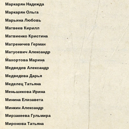
Маркарян Надежда
Маркарян Ольга
Марьина Любовь
Матвеев Кирилл
Матвиенко Кристина
Матреничев Герман
Матусевич Александр
Махортова Марина
Медведев Александр
Медведева Дарья
Меделец Татьяна
Меньшикова Ирина
Минина Елизавета
Минкин Александр
Мирзакеева Гульмира
Миронова Татьяна