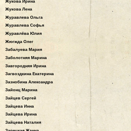
Жукова Ирина
Жукова Лена
Журавлева Ольга
Журавлева Софья
Журавлёва Юлия
Жюгжда Олег
Забалуева Мария
Заболотняя Марина
Завгородняя Ирина
Загвоздкина Екатерина
Зазнобина Александра
Зайонц Марина
Зайцев Сергей
Зайцева Инна
Зайцева Ирина
Зайцева Наталия
Зарецкая Жанна