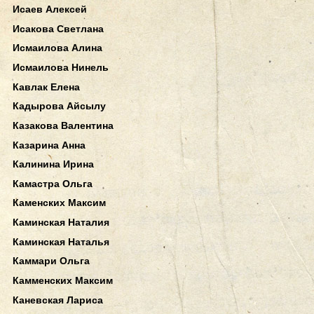
Исаев Алексей
Исакова Светлана
Исмаилова Алина
Исмаилова Нинель
Кавлак Елена
Кадырова Айсылу
Казакова Валентина
Казарина Анна
Калинина Ирина
Камастра Ольга
Каменских Максим
Каминская Наталия
Каминская Наталья
Каммари Ольга
Камменских Максим
Каневская Лариса