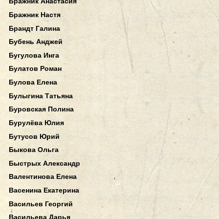
Бражник Анастасия
Бражник Настя
Брандт Галина
Бубень Анджей
Бугулова Инга
Булатов Роман
Булова Елена
Булыгина Татьяна
Буровская Полина
Бурулёва Юлия
Бутусов Юрий
Быкова Ольга
Быстрых Александр
Валентинова Елена
Васенина Екатерина
Васильев Георгий
Васильева Дарья