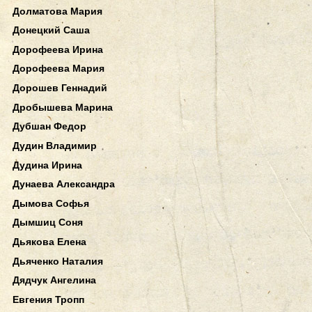
Долматова Мария
Донецкий Саша
Дорофеева Ирина
Дорофеева Мария
Дорошев Геннадий
Дробышева Марина
Дубшан Федор
Дудин Владимир
Дудина Ирина
Дунаева Александра
Дымова Софья
Дымшиц Соня
Дьякова Елена
Дьяченко Наталия
Дядчук Ангелина
Евгения Тропп