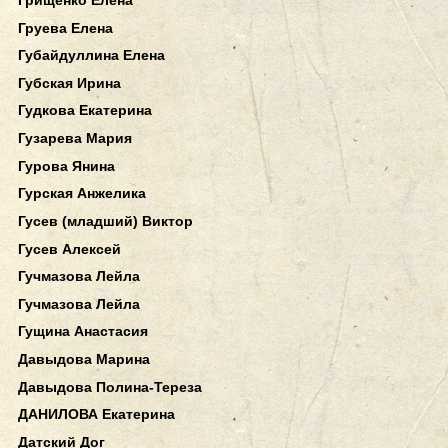
Груева Елена
Губайдуллина Елена
Губская Ирина
Гудкова Екатерина
Гузарева Мария
Гурова Янина
Гурская Анжелика
Гусев (младший) Виктор
Гусев Алексей
Гучмазова Лейла
Гучмазова Лейла
Гущина Анастасия
Давыдова Марина
Давыдова Полина-Тереза
ДАНИЛОВА Екатерина
Датский Дог