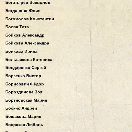
Богатырев Всеволод
Богданова Юлия
Богомолов Константин
Боева Тата
Бойков Александр
Бойкова Александра
Бойкова Ирина
Большакова Катерина
Бондаренко Сергей
Борзенко Виктор
Борисович Фёдор
Бороздинова Зоя
Бортновская Мария
Боскис Андрей
Бошакова Мария
Боярская Любовь