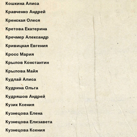
Кошкина Алиса
Кравченко Андрей
Кренская Олеся
Кретова Екатерина
Кречмер Александр
Кривицкая Евгения
Кросс Мария
Крылов Константин
Крылова Майя
Кудлай Алиса
Кудрина Ольга
Кудряшов Андрей
Кузик Ксения
Кузнецова Елена
Кузнецова Елизавета
Кузнецова Ксения