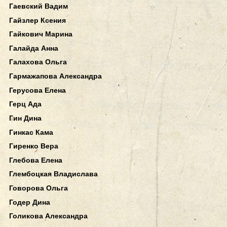
Гаевский Вадим
Гайзлер Ксения
Гайкович Марина
Галайда Анна
Галахова Ольга
Гармажапова Александра
Герусова Елена
Герц Ада
Гин Дина
Гинкас Кама
Гиренко Вера
Глебова Елена
Глембоцкая Владислава
Говорова Ольга
Годер Дина
Голикова Александра