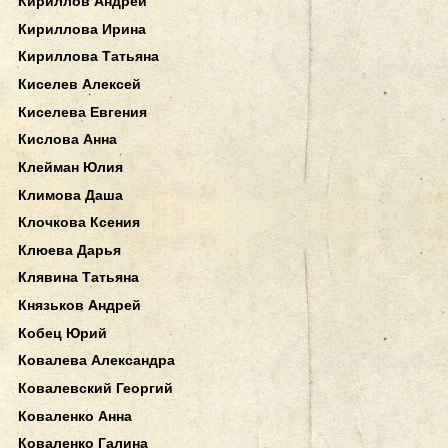
Кириллов Андрей
Кириллова Ирина
Кириллова Татьяна
Киселев Алексей
Киселева Евгения
Кислова Анна
Клейман Юлия
Климова Даша
Клочкова Ксения
Клюева Дарья
Клявина Татьяна
Князьков Андрей
Кобец Юрий
Ковалева Александра
Ковалевский Георгий
Коваленко Анна
Коваленко Галина