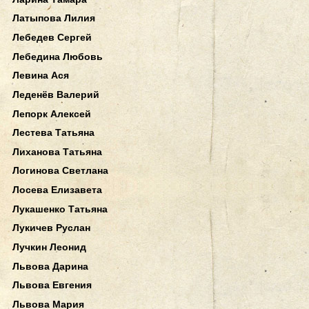
Латыпова Лилия
Лебедев Сергей
Лебедина Любовь
Левина Ася
Леденёв Валерий
Лепорк Алексей
Лестева Татьяна
Лиханова Татьяна
Логинова Светлана
Лосева Елизавета
Лукашенко Татьяна
Лукичев Руслан
Лучкин Леонид
Львова Дарина
Львова Евгения
Львова Мария