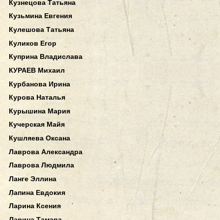
Кузнецова Татьяна
Кузьмина Евгения
Кулешова Татьяна
Куликов Егор
Куприна Владислава
КУРАЕВ Михаил
Курбанова Ирина
Курова Наталья
Курышина Мария
Кучерская Майя
Кушляева Оксана
Лаврова Александра
Лаврова Людмила
Ланге Эллина
Лапина Евдокия
Ларина Ксения
Ларина Тамара