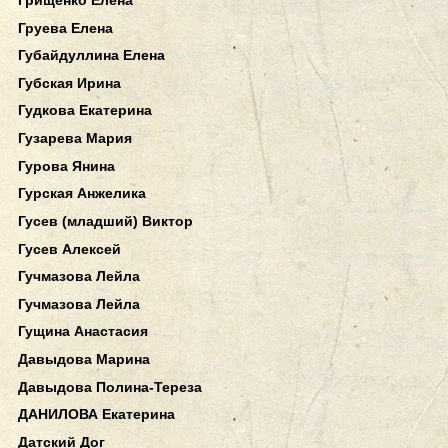
Груева Елена
Губайдуллина Елена
Губская Ирина
Гудкова Екатерина
Гузарева Мария
Гурова Янина
Гурская Анжелика
Гусев (младший) Виктор
Гусев Алексей
Гучмазова Лейла
Гучмазова Лейла
Гущина Анастасия
Давыдова Марина
Давыдова Полина-Тереза
ДАНИЛОВА Екатерина
Датский Дог