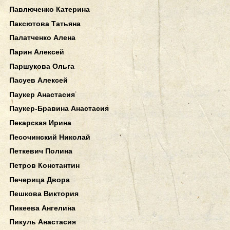
Павлюченко Катерина
Паксютова Татьяна
Палатченко Алена
Парин Алексей
Паршукова Ольга
Пасуев Алексей
Паукер Анастасия
Паукер-Бравина Анастасия
Пекарская Ирина
Песочинский Николай
Петкевич Полина
Петров Константин
Печерица Двора
Пешкова Виктория
Пикеева Ангелина
Пикуль Анастасия