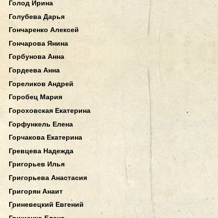
Голод Ирина
Голубева Дарья
Гончаренко Алексей
Гончарова Янина
Горбунова Анна
Гордеева Анна
Гореликов Андрей
Горобец Мария
Гороховская Екатерина
Горфункель Елена
Горчакова Екатерина
Гревцева Надежда
Григорьев Илья
Григорьева Анастасия
Григорян Анаит
Гриневецкий Евгений
Грищенко Елена