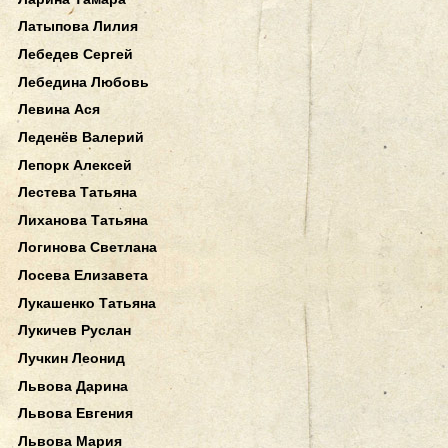
Латыпова Лилия
Лебедев Сергей
Лебедина Любовь
Левина Ася
Леденёв Валерий
Лепорк Алексей
Лестева Татьяна
Лиханова Татьяна
Логинова Светлана
Лосева Елизавета
Лукашенко Татьяна
Лукичев Руслан
Лучкин Леонид
Львова Дарина
Львова Евгения
Львова Мария