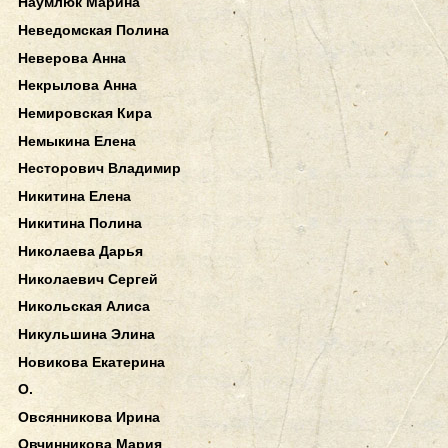
Наумлюк Марина
Неведомская Полина
Неверова Анна
Некрылова Анна
Немировская Кира
Немыкина Елена
Несторович Владимир
Никитина Елена
Никитина Полина
Николаева Дарья
Николаевич Сергей
Никольская Алиса
Никульшина Элина
Новикова Екатерина
О.
Овсянникова Ирина
Овчинникова Мария