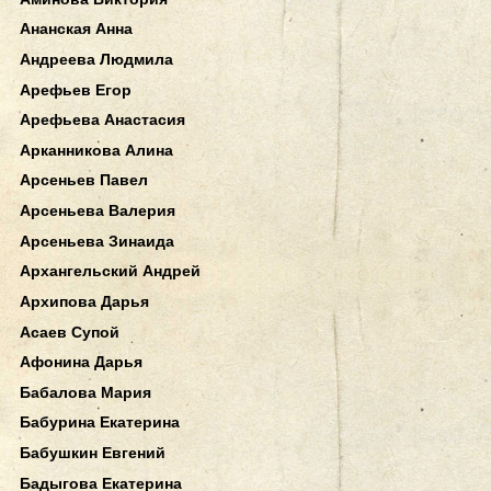
Ананская Анна
Андреева Людмила
Арефьев Егор
Арефьева Анастасия
Арканникова Алина
Арсеньев Павел
Арсеньева Валерия
Арсеньева Зинаида
Архангельский Андрей
Архипова Дарья
Асаев Супой
Афонина Дарья
Бабалова Мария
Бабурина Екатерина
Бабушкин Евгений
Бадыгова Екатерина