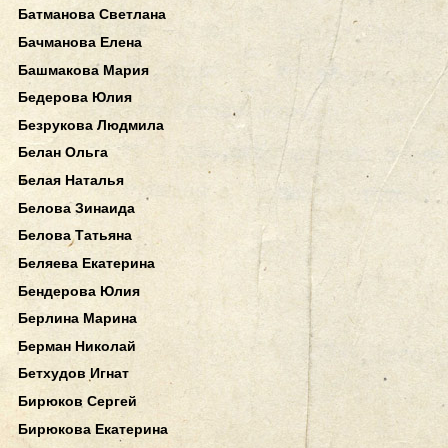
Батманова Светлана
Бачманова Елена
Башмакова Мария
Бедерова Юлия
Безрукова Людмила
Белан Ольга
Белая Наталья
Белова Зинаида
Белова Татьяна
Беляева Екатерина
Бендерова Юлия
Берлина Марина
Берман Николай
Бетхудов Игнат
Бирюков Сергей
Бирюкова Екатерина