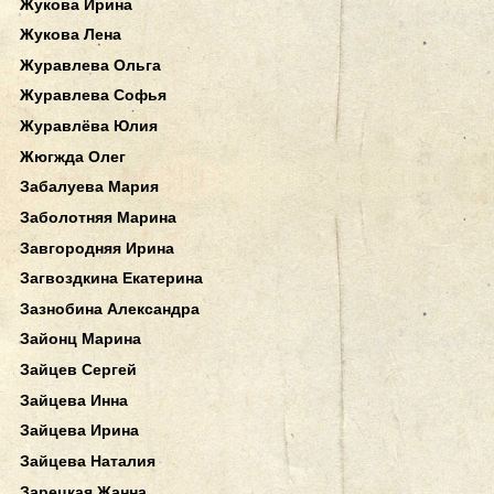
Жукова Ирина
Жукова Лена
Журавлева Ольга
Журавлева Софья
Журавлёва Юлия
Жюгжда Олег
Забалуева Мария
Заболотняя Марина
Завгородняя Ирина
Загвоздкина Екатерина
Зазнобина Александра
Зайонц Марина
Зайцев Сергей
Зайцева Инна
Зайцева Ирина
Зайцева Наталия
Зарецкая Жанна