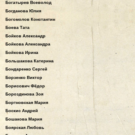
Богатырев Всеволод
Богданова Юлия
Богомолов Константин
Боева Тата
Бойков Александр
Бойкова Александра
Бойкова Ирина
Большакова Катерина
Бондаренко Сергей
Борзенко Виктор
Борисович Фёдор
Бороздинова Зоя
Бортновская Мария
Боскис Андрей
Бошакова Мария
Боярская Любовь