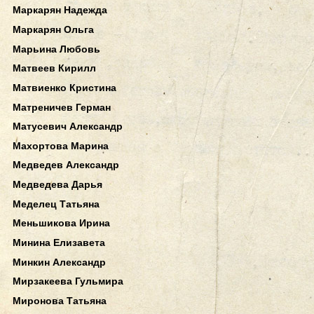
Маркарян Надежда
Маркарян Ольга
Марьина Любовь
Матвеев Кирилл
Матвиенко Кристина
Матреничев Герман
Матусевич Александр
Махортова Марина
Медведев Александр
Медведева Дарья
Меделец Татьяна
Меньшикова Ирина
Минина Елизавета
Минкин Александр
Мирзакеева Гульмира
Миронова Татьяна