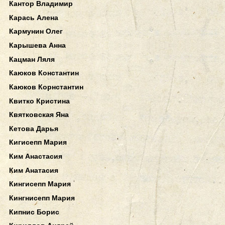
Кантор Владимир
Карась Алена
Кармунин Олег
Карышева Анна
Кацман Ляля
Каюков Константин
Каюков Корнстантин
Квитко Кристина
Квятковская Яна
Кетова Дарья
Кигисепп Мария
Ким Анастасия
Ким Анатасия
Кингисепп Мария
Кингнисепп Мария
Кипнис Борис