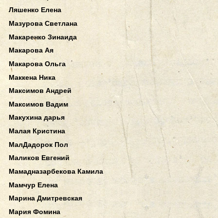
Ляшенко Елена
Мазурова Светлана
Макаренко Зинаида
Макарова Ая
Макарова Ольга
Маккена Ника
Максимов Андрей
Максимов Вадим
Макухина дарья
Малая Кристина
МалДадорок Пол
Маликов Евгений
Мамадназарбекова Камила
Мамчур Елена
Марина Дмитревская
Мария Фомина