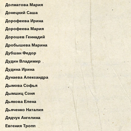
Долматова Мария
Донецкий Саша
Дорофеева Ирина
Дорофеева Мария
Дорошев Геннадий
Дробышева Марина
Дубшан Федор
Дудин Владимир
Дудина Ирина
Дунаева Александра
Дымова Софья
Дымшиц Соня
Дьякова Елена
Дьяченко Наталия
Дядчук Ангелина
Евгения Тропп