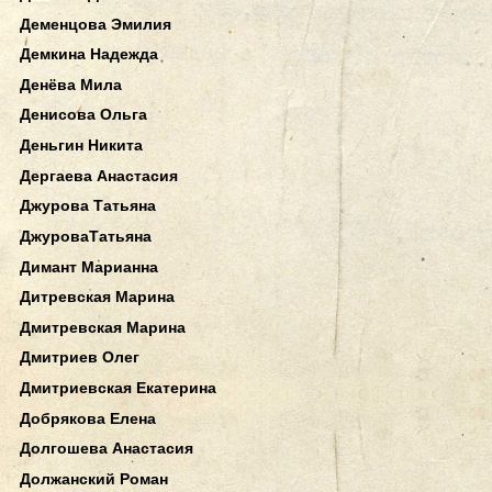
Деменцова Эмилия
Демкина Надежда
Денёва Мила
Денисова Ольга
Деньгин Никита
Дергаева Анастасия
Джурова Татьяна
ДжуроваТатьяна
Димант Марианна
Дитревская Марина
Дмитревская Марина
Дмитриев Олег
Дмитриевская Екатерина
Добрякова Елена
Долгошева Анастасия
Должанский Роман