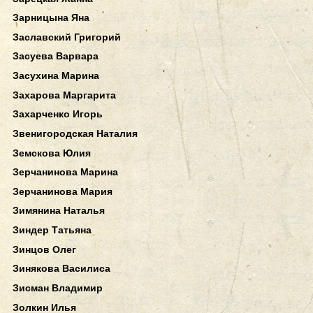
Зарницына Яна
Заславский Григорий
Засуева Варвара
Засухина Марина
Захарова Маргарита
Захарченко Игорь
Звенигородская Наталия
Земскова Юлия
Зерчанинова Марина
Зерчанинова Мария
Зимянина Наталья
Зиндер Татьяна
Зинцов Олег
Зинякова Василиса
Зисман Владимир
Золкин Илья