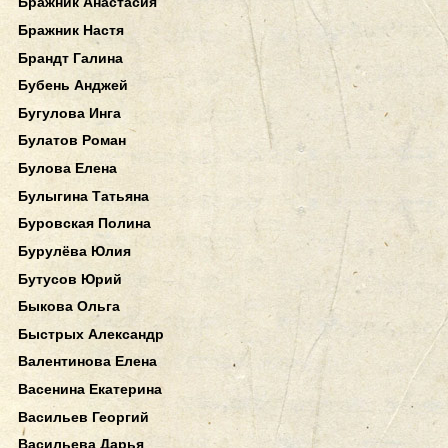
Бражник Анастасия
Бражник Настя
Брандт Галина
Бубень Анджей
Бугулова Инга
Булатов Роман
Булова Елена
Булыгина Татьяна
Буровская Полина
Бурулёва Юлия
Бутусов Юрий
Быкова Ольга
Быстрых Александр
Валентинова Елена
Васенина Екатерина
Васильев Георгий
Васильева Дарья