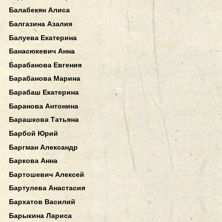
Балабекян Алиса
Балгазина Азалия
Балуева Екатерина
Банасюкевич Анна
Барабанова Евгения
Барабанова Марина
Барабаш Екатерина
Баранова Антонина
Барашкова Татьяна
Барбой Юрий
Баргман Александр
Баркова Анна
Бартошевич Алексей
Бартулева Анастасия
Бархатов Василий
Барыкина Лариса