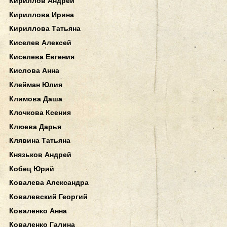
Кириллов Андрей
Кириллова Ирина
Кириллова Татьяна
Киселев Алексей
Киселева Евгения
Кислова Анна
Клейман Юлия
Климова Даша
Клочкова Ксения
Клюева Дарья
Клявина Татьяна
Князьков Андрей
Кобец Юрий
Ковалева Александра
Ковалевский Георгий
Коваленко Анна
Коваленко Галина