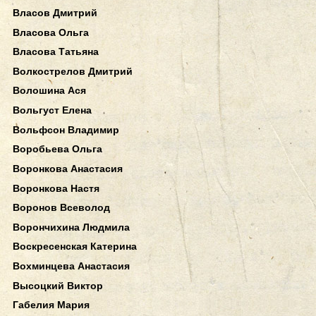
Власов Дмитрий
Власова Ольга
Власова Татьяна
Волкострелов Дмитрий
Волошина Ася
Вольгуст Елена
Вольфсон Владимир
Воробьева Ольга
Воронкова Анастасия
Воронкова Настя
Воронов Всеволод
Ворончихина Людмила
Воскресенская Катерина
Вохминцева Анастасия
Высоцкий Виктор
Габелия Мария