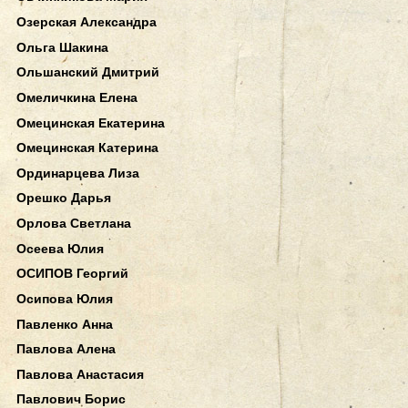
Озерская Александра
Ольга Шакина
Ольшанский Дмитрий
Омеличкина Елена
Омецинская Екатерина
Омецинская Катерина
Ординарцева Лиза
Орешко Дарья
Орлова Светлана
Осеева Юлия
ОСИПОВ Георгий
Осипова Юлия
Павленко Анна
Павлова Алена
Павлова Анастасия
Павлович Борис