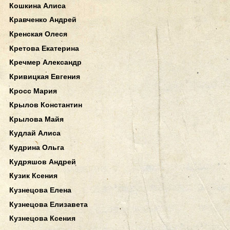
Кошкина Алиса
Кравченко Андрей
Кренская Олеся
Кретова Екатерина
Кречмер Александр
Кривицкая Евгения
Кросс Мария
Крылов Константин
Крылова Майя
Кудлай Алиса
Кудрина Ольга
Кудряшов Андрей
Кузик Ксения
Кузнецова Елена
Кузнецова Елизавета
Кузнецова Ксения