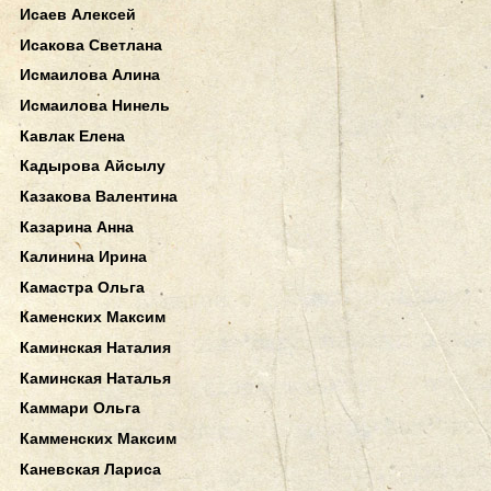
Исаев Алексей
Исакова Светлана
Исмаилова Алина
Исмаилова Нинель
Кавлак Елена
Кадырова Айсылу
Казакова Валентина
Казарина Анна
Калинина Ирина
Камастра Ольга
Каменских Максим
Каминская Наталия
Каминская Наталья
Каммари Ольга
Камменских Максим
Каневская Лариса