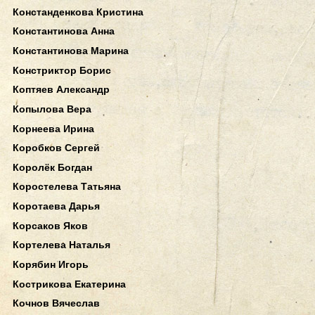
Констанденкова Кристина
Константинова Анна
Константинова Марина
Констриктор Борис
Коптяев Александр
Копылова Вера
Корнеева Ирина
Коробков Сергей
Королёк Богдан
Коростелева Татьяна
Коротаева Дарья
Корсаков Яков
Кортелева Наталья
Корябин Игорь
Кострикова Екатерина
Кочнов Вячеслав