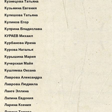
Кузнецова Татьяна
Кузьмина Евгения
Кулешова Татьяна
Куликов Егор
Куприна Владислава
КУРАЕВ Михаил
Курбанова Ирина
Курова Наталья
Курышина Мария
Кучерская Майя
Кушляева Оксана
Лаврова Александра
Лаврова Людмила
Ланге Эллина
Лапина Евдокия
Ларина Ксения
Ларина Тамара