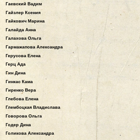
Гаевский Вадим
Гайзлер Ксения
Гайкович Марина
Галайда Анна
Галахова Ольга
Гармажапова Александра
Герусова Елена
Герц Ада
Гин Дина
Гинкас Кама
Гиренко Вера
Глебова Елена
Глембоцкая Владислава
Говорова Ольга
Годер Дина
Голикова Александра