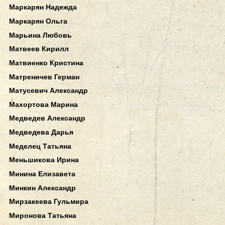
Маркарян Надежда
Маркарян Ольга
Марьина Любовь
Матвеев Кирилл
Матвиенко Кристина
Матреничев Герман
Матусевич Александр
Махортова Марина
Медведев Александр
Медведева Дарья
Меделец Татьяна
Меньшикова Ирина
Минина Елизавета
Минкин Александр
Мирзакеева Гульмира
Миронова Татьяна