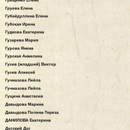
Груева Елена
Губайдуллина Елена
Губская Ирина
Гудкова Екатерина
Гузарева Мария
Гурова Янина
Гурская Анжелика
Гусев (младший) Виктор
Гусев Алексей
Гучмазова Лейла
Гучмазова Лейла
Гущина Анастасия
Давыдова Марина
Давыдова Полина-Тереза
ДАНИЛОВА Екатерина
Датский Дог