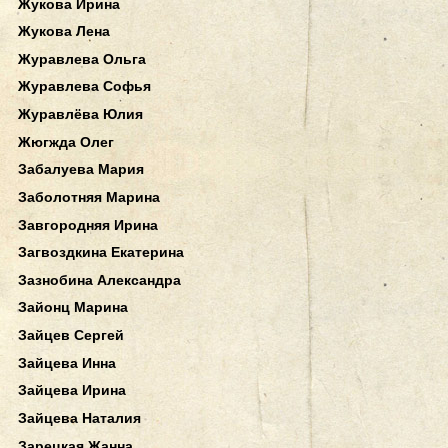
Жукова Ирина
Жукова Лена
Журавлева Ольга
Журавлева Софья
Журавлёва Юлия
Жюгжда Олег
Забалуева Мария
Заболотняя Марина
Завгородняя Ирина
Загвоздкина Екатерина
Зазнобина Александра
Зайонц Марина
Зайцев Сергей
Зайцева Инна
Зайцева Ирина
Зайцева Наталия
Зарецкая Жанна