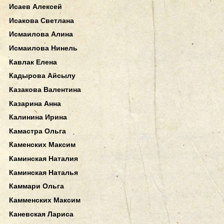
Исаев Алексей
Исакова Светлана
Исмаилова Алина
Исмаилова Нинель
Кавлак Елена
Кадырова Айсылу
Казакова Валентина
Казарина Анна
Калинина Ирина
Камастра Ольга
Каменских Максим
Каминская Наталия
Каминская Наталья
Каммари Ольга
Камменских Максим
Каневская Лариса