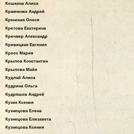
Кошкина Алиса
Кравченко Андрей
Кренская Олеся
Кретова Екатерина
Кречмер Александр
Кривицкая Евгения
Кросс Мария
Крылов Константин
Крылова Майя
Кудлай Алиса
Кудрина Ольга
Кудряшов Андрей
Кузик Ксения
Кузнецова Елена
Кузнецова Елизавета
Кузнецова Ксения