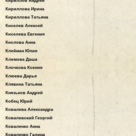
Кириллов Андрей
Кириллова Ирина
Кириллова Татьяна
Киселев Алексей
Киселева Евгения
Кислова Анна
Клейман Юлия
Климова Даша
Клочкова Ксения
Клюева Дарья
Клявина Татьяна
Князьков Андрей
Кобец Юрий
Ковалева Александра
Ковалевский Георгий
Коваленко Анна
Коваленко Галина