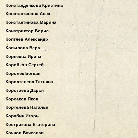
Констанденкова Кристина
Константинова Анна
Константинова Марина
Констриктор Борис
Коптяев Александр
Копылова Вера
Корнеева Ирина
Коробков Сергей
Королёк Богдан
Коростелева Татьяна
Коротаева Дарья
Корсаков Яков
Кортелева Наталья
Корябин Игорь
Кострикова Екатерина
Кочнов Вячеслав