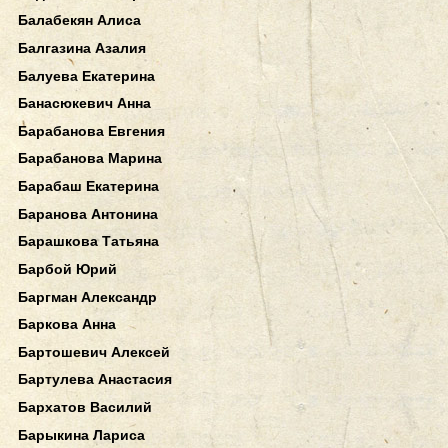
Балабекян Алиса
Балгазина Азалия
Балуева Екатерина
Банасюкевич Анна
Барабанова Евгения
Барабанова Марина
Барабаш Екатерина
Баранова Антонина
Барашкова Татьяна
Барбой Юрий
Баргман Александр
Баркова Анна
Бартошевич Алексей
Бартулева Анастасия
Бархатов Василий
Барыкина Лариса