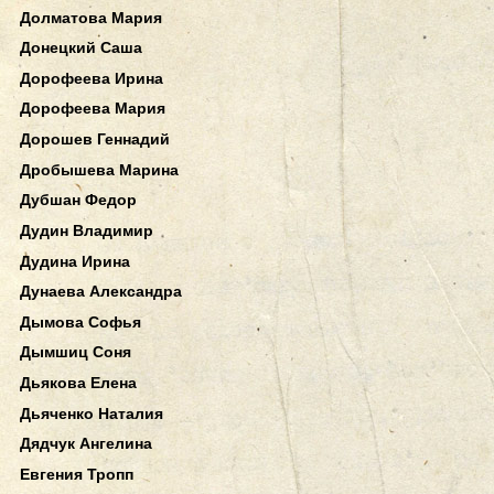
Долматова Мария
Донецкий Саша
Дорофеева Ирина
Дорофеева Мария
Дорошев Геннадий
Дробышева Марина
Дубшан Федор
Дудин Владимир
Дудина Ирина
Дунаева Александра
Дымова Софья
Дымшиц Соня
Дьякова Елена
Дьяченко Наталия
Дядчук Ангелина
Евгения Тропп