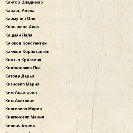
Кантор Владимир
Карась Алена
Кармунин Олег
Карышева Анна
Кацман Ляля
Каюков Константин
Каюков Корнстантин
Квитко Кристина
Квятковская Яна
Кетова Дарья
Кигисепп Мария
Ким Анастасия
Ким Анатасия
Кингисепп Мария
Кингнисепп Мария
Кипнис Борис