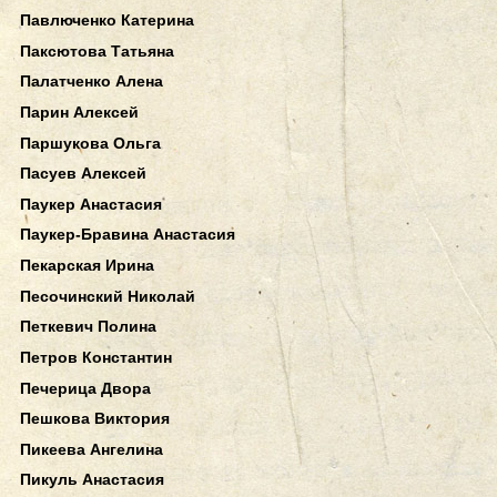
Павлюченко Катерина
Паксютова Татьяна
Палатченко Алена
Парин Алексей
Паршукова Ольга
Пасуев Алексей
Паукер Анастасия
Паукер-Бравина Анастасия
Пекарская Ирина
Песочинский Николай
Петкевич Полина
Петров Константин
Печерица Двора
Пешкова Виктория
Пикеева Ангелина
Пикуль Анастасия