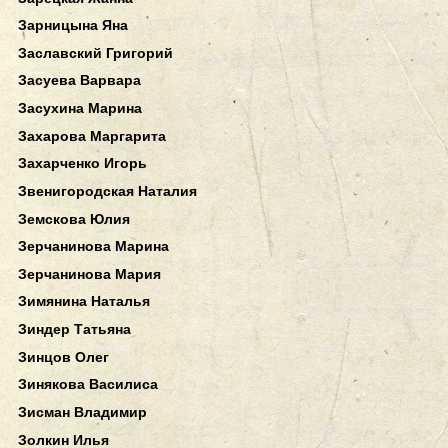
Зарницына Яна
Заславский Григорий
Засуева Варвара
Засухина Марина
Захарова Маргарита
Захарченко Игорь
Звенигородская Наталия
Земскова Юлия
Зерчанинова Марина
Зерчанинова Мария
Зимянина Наталья
Зиндер Татьяна
Зинцов Олег
Зинякова Василиса
Зисман Владимир
Золкин Илья