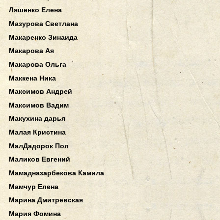
Ляшенко Елена
Мазурова Светлана
Макаренко Зинаида
Макарова Ая
Макарова Ольга
Маккена Ника
Максимов Андрей
Максимов Вадим
Макухина дарья
Малая Кристина
МалДадорок Пол
Маликов Евгений
Мамадназарбекова Камила
Мамчур Елена
Марина Дмитревская
Мария Фомина