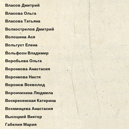
Власов Дмитрий
Власова Ольга
Власова Татьяна
Волкострелов Дмитрий
Волошина Ася
Вольгуст Елена
Вольфсон Владимир
Воробьева Ольга
Воронкова Анастасия
Воронкова Настя
Воронов Всеволод
Ворончихина Людмила
Воскресенская Катерина
Вохминцева Анастасия
Высоцкий Виктор
Габелия Мария