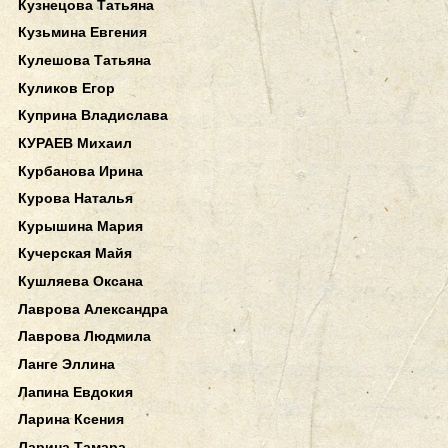
Кузнецова Татьяна
Кузьмина Евгения
Кулешова Татьяна
Куликов Егор
Куприна Владислава
КУРАЕВ Михаил
Курбанова Ирина
Курова Наталья
Курышина Мария
Кучерская Майя
Кушляева Оксана
Лаврова Александра
Лаврова Людмила
Ланге Эллина
Лапина Евдокия
Ларина Ксения
Ларина Тамара