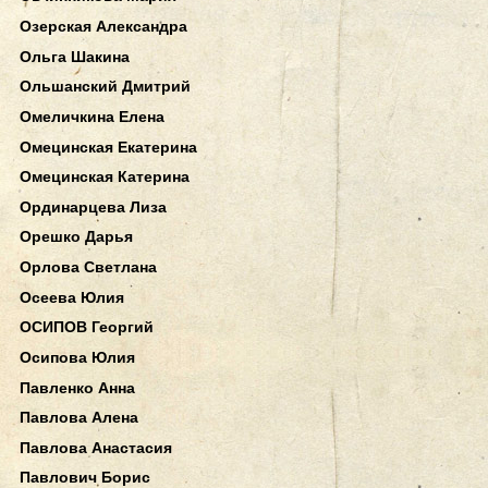
Озерская Александра
Ольга Шакина
Ольшанский Дмитрий
Омеличкина Елена
Омецинская Екатерина
Омецинская Катерина
Ординарцева Лиза
Орешко Дарья
Орлова Светлана
Осеева Юлия
ОСИПОВ Георгий
Осипова Юлия
Павленко Анна
Павлова Алена
Павлова Анастасия
Павлович Борис