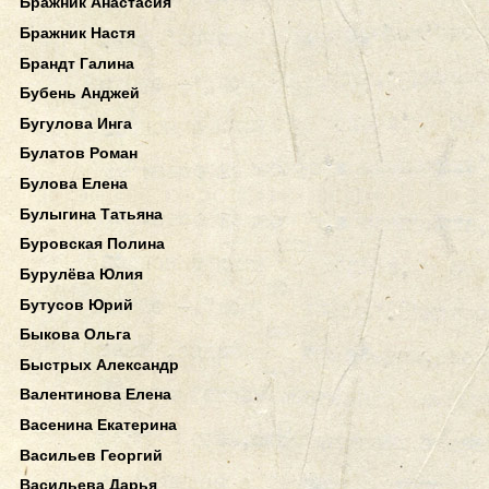
Бражник Анастасия
Бражник Настя
Брандт Галина
Бубень Анджей
Бугулова Инга
Булатов Роман
Булова Елена
Булыгина Татьяна
Буровская Полина
Бурулёва Юлия
Бутусов Юрий
Быкова Ольга
Быстрых Александр
Валентинова Елена
Васенина Екатерина
Васильев Георгий
Васильева Дарья