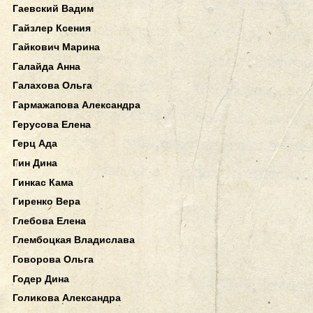
Гаевский Вадим
Гайзлер Ксения
Гайкович Марина
Галайда Анна
Галахова Ольга
Гармажапова Александра
Герусова Елена
Герц Ада
Гин Дина
Гинкас Кама
Гиренко Вера
Глебова Елена
Глембоцкая Владислава
Говорова Ольга
Годер Дина
Голикова Александра