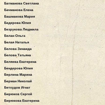
Батманова Светлана
Бачманова Елена
Башмакова Мария
Бедерова Юлия
Безрукова Людмила
Белан Ольга
Белая Наталья
Белова Зинаида
Белова Татьяна
Беляева Екатерина
Бендерова Юлия
Берлина Марина
Берман Николай
Бетхудов Игнат
Бирюков Сергей
Бирюкова Екатерина