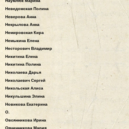
Наумлюк Марина
Неведомская Полина
Неверова Анна
Некрылова Анна
Немировская Кира
Немыкина Елена
Несторович Владимир
Никитина Елена
Никитина Полина
Николаева Дарья
Николаевич Сергей
Никольская Алиса
Никульшина Элина
Новикова Екатерина
О.
Овсянникова Ирина
Овчинникова Мария