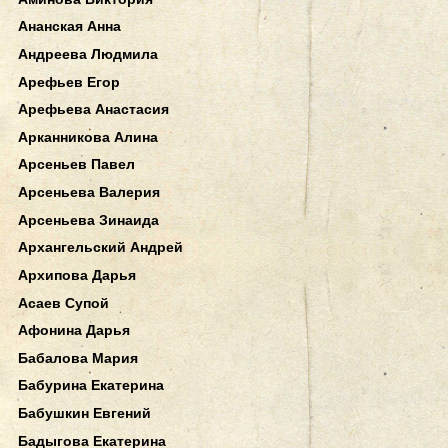
Ананская Анна
Андреева Людмила
Арефьев Егор
Арефьева Анастасия
Арканникова Алина
Арсеньев Павел
Арсеньева Валерия
Арсеньева Зинаида
Архангельский Андрей
Архипова Дарья
Асаев Супой
Афонина Дарья
Бабалова Мария
Бабурина Екатерина
Бабушкин Евгений
Бадыгова Екатерина