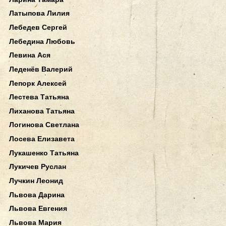
Латыпова Лилия
Лебедев Сергей
Лебедина Любовь
Левина Ася
Леденёв Валерий
Лепорк Алексей
Лестева Татьяна
Лиханова Татьяна
Логинова Светлана
Лосева Елизавета
Лукашенко Татьяна
Лукичев Руслан
Лучкин Леонид
Львова Дарина
Львова Евгения
Львова Мария