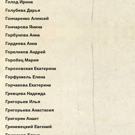
Голод Ирина
Голубева Дарья
Гончаренко Алексей
Гончарова Янина
Горбунова Анна
Гордеева Анна
Гореликов Андрей
Горобец Мария
Гороховская Екатерина
Горфункель Елена
Горчакова Екатерина
Гревцева Надежда
Григорьев Илья
Григорьева Анастасия
Григорян Анаит
Гриневецкий Евгений
Грищенко Елена