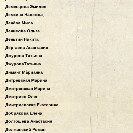
Деменцова Эмилия
Демкина Надежда
Денёва Мила
Денисова Ольга
Деньгин Никита
Дергаева Анастасия
Джурова Татьяна
ДжуроваТатьяна
Димант Марианна
Дитревская Марина
Дмитревская Марина
Дмитриев Олег
Дмитриевская Екатерина
Добрякова Елена
Долгошева Анастасия
Должанский Роман