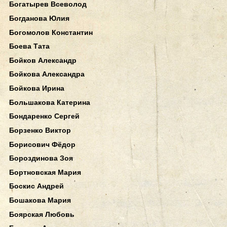
Богатырев Всеволод
Богданова Юлия
Богомолов Константин
Боева Тата
Бойков Александр
Бойкова Александра
Бойкова Ирина
Большакова Катерина
Бондаренко Сергей
Борзенко Виктор
Борисович Фёдор
Бороздинова Зоя
Бортновская Мария
Боскис Андрей
Бошакова Мария
Боярская Любовь