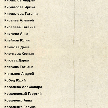
Кириллов Андрей
Кириллова Ирина
Кириллова Татьяна
Киселев Алексей
Киселева Евгения
Кислова Анна
Клейман Юлия
Климова Даша
Клочкова Ксения
Клюева Дарья
Клявина Татьяна
Князьков Андрей
Кобец Юрий
Ковалева Александра
Ковалевский Георгий
Коваленко Анна
Коваленко Галина