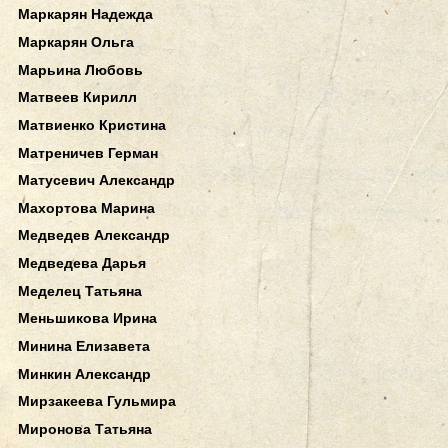
Маркарян Надежда
Маркарян Ольга
Марьина Любовь
Матвеев Кирилл
Матвиенко Кристина
Матреничев Герман
Матусевич Александр
Махортова Марина
Медведев Александр
Медведева Дарья
Меделец Татьяна
Меньшикова Ирина
Минина Елизавета
Минкин Александр
Мирзакеева Гульмира
Миронова Татьяна