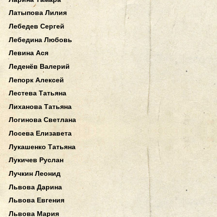
Латыпова Лилия
Лебедев Сергей
Лебедина Любовь
Левина Ася
Леденёв Валерий
Лепорк Алексей
Лестева Татьяна
Лиханова Татьяна
Логинова Светлана
Лосева Елизавета
Лукашенко Татьяна
Лукичев Руслан
Лучкин Леонид
Львова Дарина
Львова Евгения
Львова Мария