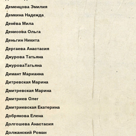
Деменцова Эмилия
Демкина Надежда
Денёва Мила
Денисова Ольга
Деньгин Никита
Дергаева Анастасия
Джурова Татьяна
ДжуроваТатьяна
Димант Марианна
Дитревская Марина
Дмитревская Марина
Дмитриев Олег
Дмитриевская Екатерина
Добрякова Елена
Долгошева Анастасия
Должанский Роман