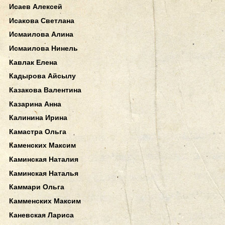
Исаев Алексей
Исакова Светлана
Исмаилова Алина
Исмаилова Нинель
Кавлак Елена
Кадырова Айсылу
Казакова Валентина
Казарина Анна
Калинина Ирина
Камастра Ольга
Каменских Максим
Каминская Наталия
Каминская Наталья
Каммари Ольга
Камменских Максим
Каневская Лариса