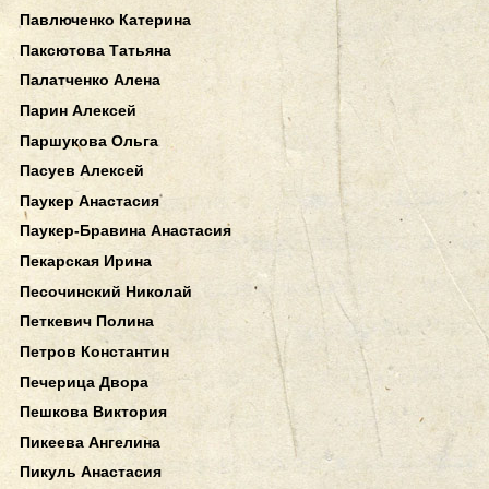
Павлюченко Катерина
Паксютова Татьяна
Палатченко Алена
Парин Алексей
Паршукова Ольга
Пасуев Алексей
Паукер Анастасия
Паукер-Бравина Анастасия
Пекарская Ирина
Песочинский Николай
Петкевич Полина
Петров Константин
Печерица Двора
Пешкова Виктория
Пикеева Ангелина
Пикуль Анастасия