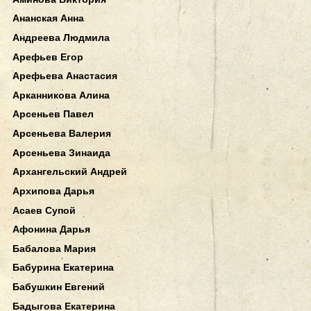
Ананская Анна
Андреева Людмила
Арефьев Егор
Арефьева Анастасия
Арканникова Алина
Арсеньев Павел
Арсеньева Валерия
Арсеньева Зинаида
Архангельский Андрей
Архипова Дарья
Асаев Супой
Афонина Дарья
Бабалова Мария
Бабурина Екатерина
Бабушкин Евгений
Бадыгова Екатерина