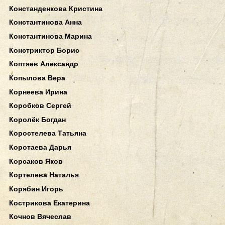
Констанденкова Кристина
Константинова Анна
Константинова Марина
Констриктор Борис
Коптяев Александр
Копылова Вера
Корнеева Ирина
Коробков Сергей
Королёк Богдан
Коростелева Татьяна
Коротаева Дарья
Корсаков Яков
Кортелева Наталья
Корябин Игорь
Кострикова Екатерина
Кочнов Вячеслав