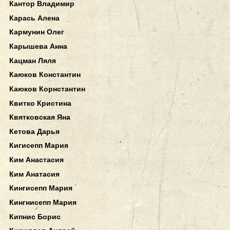
Кантор Владимир
Карась Алена
Кармунин Олег
Карышева Анна
Кацман Ляля
Каюков Константин
Каюков Корнстантин
Квитко Кристина
Квятковская Яна
Кетова Дарья
Кигисепп Мария
Ким Анастасия
Ким Анатасия
Кингисепп Мария
Кингнисепп Мария
Кипнис Борис