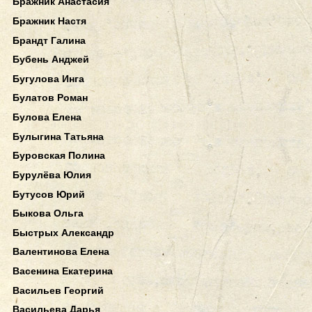
Бражник Анастасия
Бражник Настя
Брандт Галина
Бубень Анджей
Бугулова Инга
Булатов Роман
Булова Елена
Булыгина Татьяна
Буровская Полина
Бурулёва Юлия
Бутусов Юрий
Быкова Ольга
Быстрых Александр
Валентинова Елена
Васенина Екатерина
Васильев Георгий
Васильева Дарья