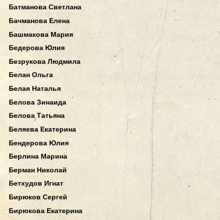
Батманова Светлана
Бачманова Елена
Башмакова Мария
Бедерова Юлия
Безрукова Людмила
Белан Ольга
Белая Наталья
Белова Зинаида
Белова Татьяна
Беляева Екатерина
Бендерова Юлия
Берлина Марина
Берман Николай
Бетхудов Игнат
Бирюков Сергей
Бирюкова Екатерина