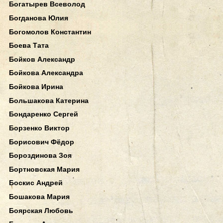
Богатырев Всеволод
Богданова Юлия
Богомолов Константин
Боева Тата
Бойков Александр
Бойкова Александра
Бойкова Ирина
Большакова Катерина
Бондаренко Сергей
Борзенко Виктор
Борисович Фёдор
Бороздинова Зоя
Бортновская Мария
Боскис Андрей
Бошакова Мария
Боярская Любовь