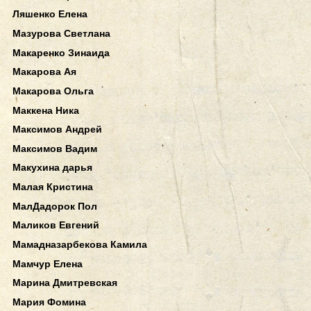
Ляшенко Елена
Мазурова Светлана
Макаренко Зинаида
Макарова Ая
Макарова Ольга
Маккена Ника
Максимов Андрей
Максимов Вадим
Макухина дарья
Малая Кристина
МалДадорок Пол
Маликов Евгений
Мамадназарбекова Камила
Мамчур Елена
Марина Дмитревская
Мария Фомина