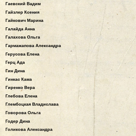
Гаевский Вадим
Гайзлер Ксения
Гайкович Марина
Галайда Анна
Галахова Ольга
Гармажапова Александра
Герусова Елена
Герц Ада
Гин Дина
Гинкас Кама
Гиренко Вера
Глебова Елена
Глембоцкая Владислава
Говорова Ольга
Годер Дина
Голикова Александра