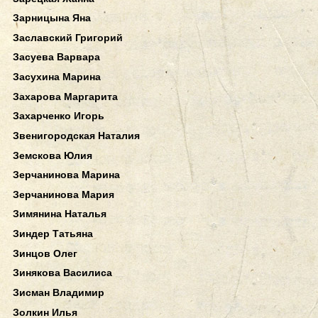
Зарницына Яна
Заславский Григорий
Засуева Варвара
Засухина Марина
Захарова Маргарита
Захарченко Игорь
Звенигородская Наталия
Земскова Юлия
Зерчанинова Марина
Зерчанинова Мария
Зимянина Наталья
Зиндер Татьяна
Зинцов Олег
Зинякова Василиса
Зисман Владимир
Золкин Илья