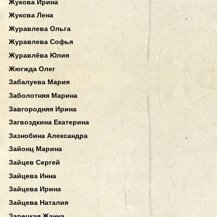
Жукова Ирина
Жукова Лена
Журавлева Ольга
Журавлева Софья
Журавлёва Юлия
Жюгжда Олег
Забалуева Мария
Заболотняя Марина
Завгородняя Ирина
Загвоздкина Екатерина
Зазнобина Александра
Зайонц Марина
Зайцев Сергей
Зайцева Инна
Зайцева Ирина
Зайцева Наталия
Зарецкая Жанна