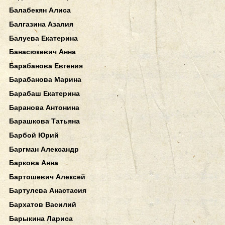
Балабекян Алиса
Балгазина Азалия
Балуева Екатерина
Банасюкевич Анна
Барабанова Евгения
Барабанова Марина
Барабаш Екатерина
Баранова Антонина
Барашкова Татьяна
Барбой Юрий
Баргман Александр
Баркова Анна
Бартошевич Алексей
Бартулева Анастасия
Бархатов Василий
Барыкина Лариса