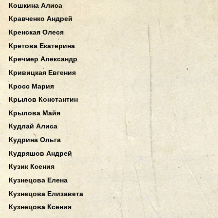
Кошкина Алиса
Кравченко Андрей
Кренская Олеся
Кретова Екатерина
Кречмер Александр
Кривицкая Евгения
Кросс Мария
Крылов Константин
Крылова Майя
Кудлай Алиса
Кудрина Ольга
Кудряшов Андрей
Кузик Ксения
Кузнецова Елена
Кузнецова Елизавета
Кузнецова Ксения