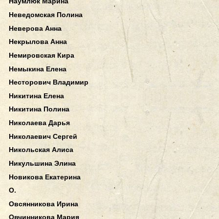
Наумлюк Марина
Неведомская Полина
Неверова Анна
Некрылова Анна
Немировская Кира
Немыкина Елена
Несторович Владимир
Никитина Елена
Никитина Полина
Николаева Дарья
Николаевич Сергей
Никольская Алиса
Никульшина Элина
Новикова Екатерина
О.
Овсянникова Ирина
Овчинникова Мария