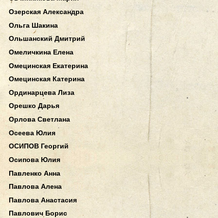
Озерская Александра
Ольга Шакина
Ольшанский Дмитрий
Омеличкина Елена
Омецинская Екатерина
Омецинская Катерина
Ординарцева Лиза
Орешко Дарья
Орлова Светлана
Осеева Юлия
ОСИПОВ Георгий
Осипова Юлия
Павленко Анна
Павлова Алена
Павлова Анастасия
Павлович Борис