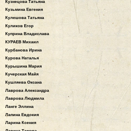
Кузнецова Татьяна
Кузьмина Евгения
Кулешова Татьяна
Куликов Егор
Куприна Владислава
КУРАЕВ Михаил
Курбанова Ирина
Курова Наталья
Курышина Мария
Кучерская Майя
Кушляева Оксана
Лаврова Александра
Лаврова Людмила
Ланге Эллина
Лапина Евдокия
Ларина Ксения
Ларина Тамара