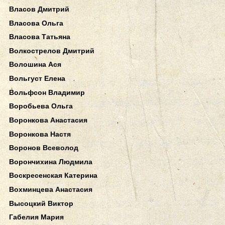
Власов Дмитрий
Власова Ольга
Власова Татьяна
Волкострелов Дмитрий
Волошина Ася
Вольгуст Елена
Вольфсон Владимир
Воробьева Ольга
Воронкова Анастасия
Воронкова Настя
Воронов Всеволод
Ворончихина Людмила
Воскресенская Катерина
Вохминцева Анастасия
Высоцкий Виктор
Габелия Мария