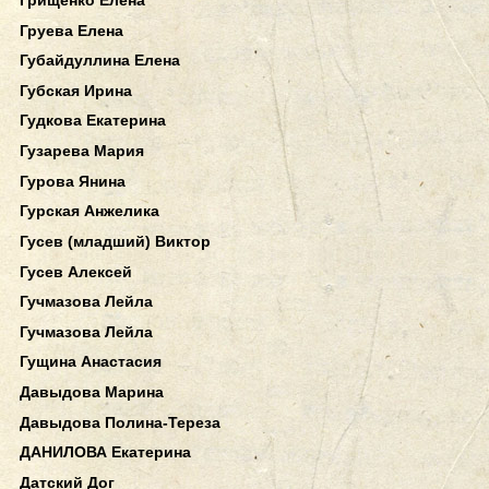
Груева Елена
Губайдуллина Елена
Губская Ирина
Гудкова Екатерина
Гузарева Мария
Гурова Янина
Гурская Анжелика
Гусев (младший) Виктор
Гусев Алексей
Гучмазова Лейла
Гучмазова Лейла
Гущина Анастасия
Давыдова Марина
Давыдова Полина-Тереза
ДАНИЛОВА Екатерина
Датский Дог