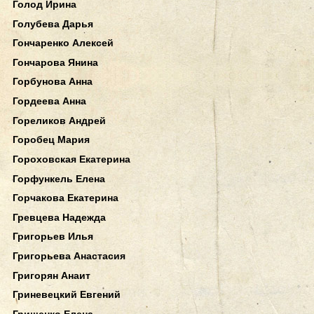
Голод Ирина
Голубева Дарья
Гончаренко Алексей
Гончарова Янина
Горбунова Анна
Гордеева Анна
Гореликов Андрей
Горобец Мария
Гороховская Екатерина
Горфункель Елена
Горчакова Екатерина
Гревцева Надежда
Григорьев Илья
Григорьева Анастасия
Григорян Анаит
Гриневецкий Евгений
Грищенко Елена